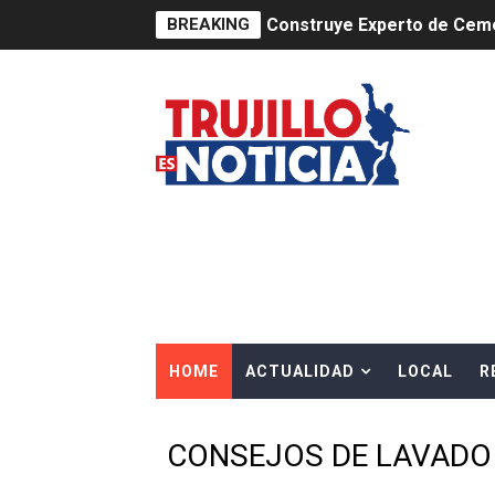
BREAKING
Construye Experto de Ceme
OSIPTEL frente a robo de ce
IPE: Nuevo gobierno debe p
HIDRANDINA ALERTA SOBR
HIDRANDINA ADVIERTE SOB
HASTA EL 2 DE AGOSTO TI
La UDEP aplicará el Test d
HOME
ACTUALIDAD
LOCAL
R
Caja Arequipa lanza tercer
Tres de cada cuatro atenci
CONSEJOS DE LAVADO
OSIPTEL: nueve de cada 10 