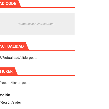
AD CODE
Responsive Advertisement
ACTUALIDAD
2/Actualidad/slide-posts
TICKER
/recent/ticker-posts
egión
/Región/slider