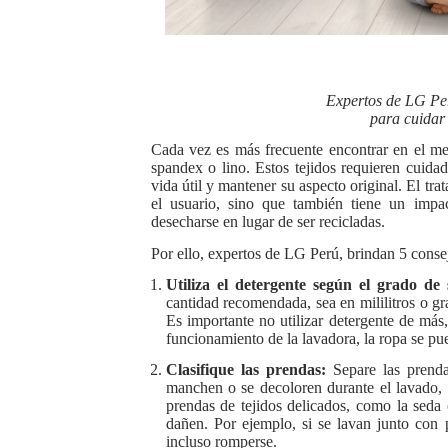
OSIPTEL: empresas operador
Yape habilita envío de rem
Expertos de LG Pe
Decano de Economistas: nue
para cuidar
Cada vez es más frecuente encontrar en el me
Concrevía impulsa la const
spandex o lino. Estos tejidos requieren cuidad
vida útil y mantener su aspecto original. El tr
el usuario, sino que también tiene un impa
ADAS: QUEDAN MENOS DE 9
desecharse en lugar de ser recicladas.
Por ello, expertos de LG Perú, brindan 5 consej
Utiliza el detergente según el grado de
cantidad recomendada, sea en mililitros o g
Es importante no utilizar detergente de má
funcionamiento de la lavadora, la ropa se pu
Clasifique las prendas:
Separe las prenda
manchen o se decoloren durante el lavado,
prendas de tejidos delicados, como la seda o
dañen. Por ejemplo, si se lavan junto con 
incluso romperse.