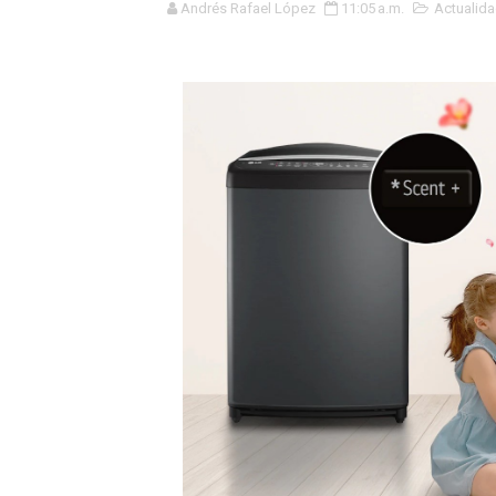
Andrés Rafael López
11:05 a.m.
Actualid
GEANMARCO QUEZADA PRES
14 COLEGIOS DE TRUJILLO
¿Viajas por Fiestas Patrias
JAMES PÉREZ ASEGURA QU
MÁS DE 12 MIL USUARIOS 
OSIPTEL: Ahora dar de baja 
¿Viajas por fiestas patrias
REGULARIZA TUS DEUDAS P
HIDRANDINA: POR FIESTA
La Universidad de Piura co