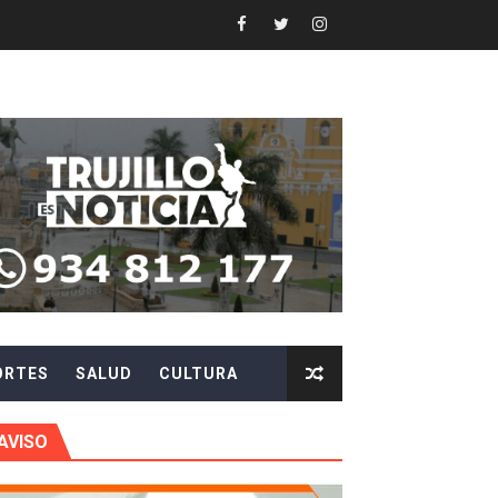
 en beneficios para toda su familia
 identidad
 fenómeno El Niño
ARA EVITAR ROBOS Y ESTAFAS
LA CIUDADANÍA A REPORTARLOS
CIPAR EN EL SORTEO DE HIDRANDINA
ORTES
SALUD
CULTURA
más de S/180,000 en premios
 móvil en primer semestre de 2026
AVISO
icio móvil en el primer semestre de 2026