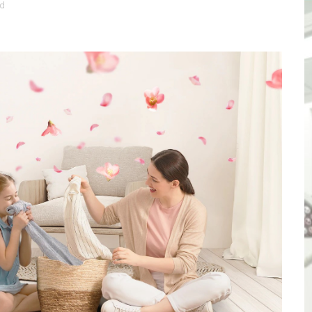
ad
TÓ JURAMENTO COMO DIPUTADO "POR LA PACIFICACIÓN
 Y VIRÚ BUSCAN LA ACREDITACIÓN DEL PROGRAMA “APREN
? Así puedes evitar pagar por telefonía, internet o televis
E EN SUS PRIMEROS MESES DE GESTIÓN RECUPERARÁ LAS
QUEDARON SIN ENERGÍA POR NO RESPETARSE LAS DISTANC
tu servicio de internet o telefonía solo toma un día hábil
? OSIPTEL recomienda verificar la cobertura móvil de tu de
OR VIDEO GESTIÓN, ACCEDE A FACILIDADES DE PAGO Y PA
S PATRIAS APROVECHA LAS FACILIDADES DE PAGO PARA R
mparte su propuesta académica con escolares y padres de T