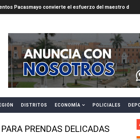
ntos Pacasmayo convierte el esfuerzo del maestro de obra
lulares: usuarios recuperarán su línea tras verificación de
Header Ads Widget
riorizar el impulso a la inversión privada y medidas contra
E FALSOS TRABAJADORES Y BRINDA RECOMENDACIONES P
RE EL PELIGRO DE LOS CABLES EN DESUSO Y EXHORTA A 
ENEN PLAZO PARA PONERSE AL DÍA EN SU RECIBO Y PARTI
e Aptitud Académica (TAA) para la Admisión 2027
EGIÓN
DISTRITOS
ECONOMÍA
POLICIALES
DEP
a edición del concurso nacional Orgullo Emprendedor con 
ones del OSIPTEL estuvieron relacionadas con el servicio
 PARA PRENDAS DELICADAS
atenciones a usuarios de La Libertad fueron sobre el serv