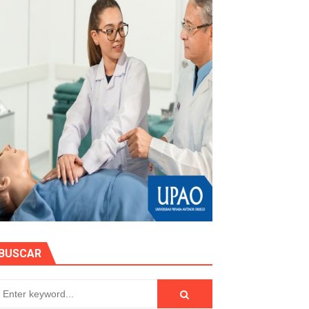
e personas naturales durante contratación
otos
hidrocarburífero en La Libertad
BUSCAR