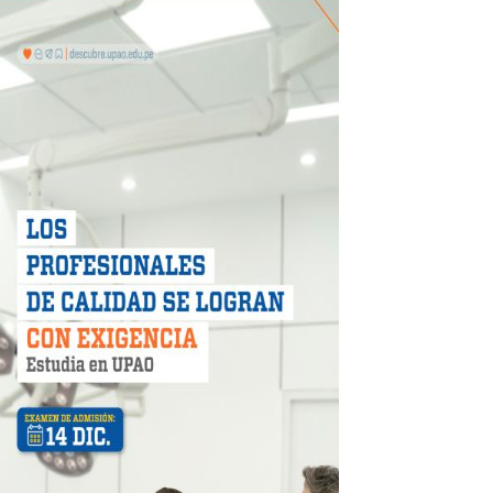
 DE LA LIBERTAD"
DIENDO CON ENERGÍA” DE HIDRANDINA
ión de paga mientras no estés en casa
 PISTAS DE FLORENCIA DE MORA
IAS MÍNIMAS DE SEGURIDAD
stino con Checa tu señal
RTICIPA EN EL SORTEO POR FIESTAS PATRIAS DE HIDRAN
EGULARIZAR DEUDAS ELÉCTRICAS
rujillo