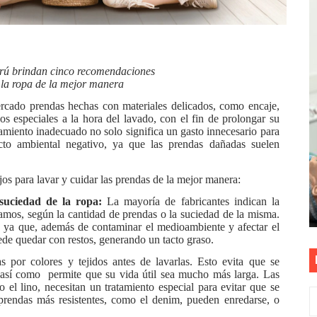
as están obligadas a verificar tope de 7 líneas móviles d
esas a Venezuela sin comisión tras emergencia por terrem
rú brindan cinco recomendaciones
vo gobierno debe priorizar seguridad y facilitar proyecto 
 la ropa de la mejor manera
rcado prendas hechas con materiales delicados, como encaje,
rucción de vías más duraderas en el Perú
os especiales a la hora del lavado, con el fin de prolongar su
atamiento inadecuado no solo significa un gasto innecesario para
cto ambiental negativo, ya que las prendas dañadas suelen
0 DÍAS PARA PROTEGER A TRUJILLO Y VIRÚ DE "EL NIÑO"
os para lavar y cuidar las prendas de la mejor manera:
 suciedad de la ropa:
La mayoría de fabricantes indican la
ramos, según la cantidad de prendas o la suciedad de la misma.
s, ya que, además de contaminar el medioambiente y afectar el
ede quedar con restos, generando un tacto graso.
s por colores y tejidos antes de lavarlas. Esto evita que se
 así como permite que su vida útil sea mucho más larga. Las
 el lino, necesitan un tratamiento especial para evitar que se
prendas más resistentes, como el denim, pueden enredarse, o