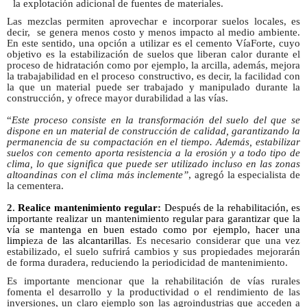
la explotación adicional de fuentes de materiales.
Las mezclas permiten aprovechar e incorporar suelos locales, es
decir, se genera menos costo y menos impacto al medio ambiente.
En este sentido, una opción a utilizar es el cemento VíaForte, cuyo
objetivo es la estabilización de suelos que liberan calor durante el
proceso de hidratación como por ejemplo, la arcilla, además, mejora
la trabajabilidad en el proceso constructivo, es decir, la facilidad con
la que un material puede ser trabajado y manipulado durante la
construcción, y ofrece mayor durabilidad a las vías.
“
Este proceso consiste en la transformación del suelo del que se
dispone en un material de construcción de calidad, garantizando la
permanencia de su compactación en el tiempo. Además, estabilizar
suelos con cemento aporta resistencia a la erosión y a todo tipo de
clima, lo que significa que puede ser utilizado incluso en las zonas
altoandinas con el clima más inclemente”
, agregó la especialista de
la cementera.
2.
Realice mantenimiento regular:
Después de la rehabilitación, es
importante realizar un mantenimiento regular para garantizar que la
vía se mantenga en buen estado como por ejemplo, hacer una
limpi
eza
de las alcantarillas
. Es necesario considerar que una vez
estabilizado, el suelo sufrirá cambios y sus propiedades mejorarán
de forma duradera, reduciendo la periodicidad de mantenimiento.
Es importante mencionar que la rehabilitación de vías rurales
fomenta el desarrollo y la productividad o el rendimiento de las
inversiones, un claro ejemplo son las agroindustrias que acceden a