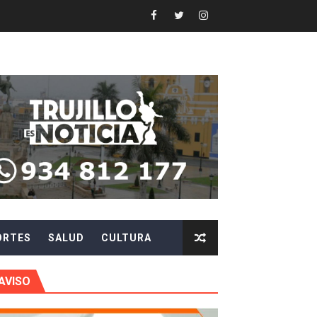
ón Pública 2026
N DE AUTORIDADES EN CHAO Y VIRÚ
EN POSTES DE ENERGÍA
Y AGILIZAR LA ATENCIÓN ANTE PROBLEMAS ELÉCTRICO
 en beneficios para toda su familia
 identidad
ORTES
SALUD
CULTURA
 fenómeno El Niño
ARA EVITAR ROBOS Y ESTAFAS
AVISO
LA CIUDADANÍA A REPORTARLOS