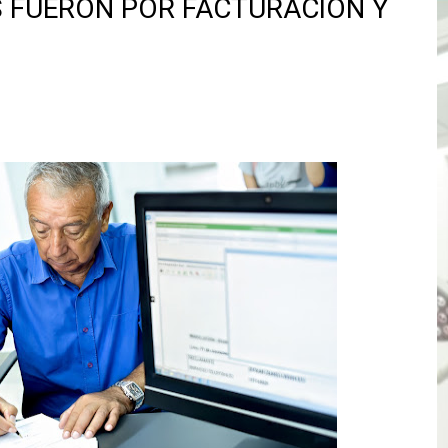
 FUERON POR FACTURACIÓN Y
ENEN PLAZO PARA PONERSE AL DÍA EN SU RECIBO Y PARTI
e Aptitud Académica (TAA) para la Admisión 2027
a edición del concurso nacional Orgullo Emprendedor con 
ones del OSIPTEL estuvieron relacionadas con el servicio
atenciones a usuarios de La Libertad fueron sobre el serv
TÓ JURAMENTO COMO DIPUTADO "POR LA PACIFICACIÓN
 Y VIRÚ BUSCAN LA ACREDITACIÓN DEL PROGRAMA “APREN
? Así puedes evitar pagar por telefonía, internet o televis
E EN SUS PRIMEROS MESES DE GESTIÓN RECUPERARÁ LAS
QUEDARON SIN ENERGÍA POR NO RESPETARSE LAS DISTANC