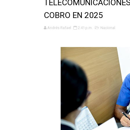
TELECOMUNICACIONES
HASTA EL 2 DE AGOSTO TI
COBRO EN 2025
La UDEP aplicará el Test d
Andrés Rafael
2:41 p.m.
Nacional
Caja Arequipa lanza tercer
Tres de cada cuatro atenci
OSIPTEL: nueve de cada 10 
GEANMARCO QUEZADA PRES
14 COLEGIOS DE TRUJILLO
¿Viajas por Fiestas Patrias
JAMES PÉREZ ASEGURA QU
MÁS DE 12 MIL USUARIOS 