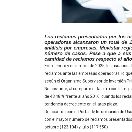
OSIPTEL: Ahora dar de baja 
¿Viajas por fiestas patrias
REGULARIZA TUS DEUDAS P
Los reclamos presentados por los u
operadoras alcanzaron un total de 1
análisis por empresas, Movistar reg
HIDRANDINA: POR FIESTA
número de casos. Pese a que a sus c
cantidad de reclamos respecto al año 
La sostenibilidad es respo
Entre enero y diciembre de 2025, los usuarios 
reclamos ante las empresas operadoras, lo que
según el Organismo Supervisor de Inversión P
No obstante, al comparar esta cifra con lo regi
de 43.48 % frente al año 2016, cuando los recl
tendencia decreciente en el largo plazo.
De acuerdo con el Portal de Información de Usu
con el mayor número de reclamos presentados 
octubre (123 104) y julio (117 550).