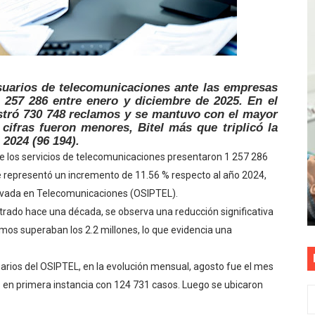
tu servicio de internet o telefonía solo toma un día hábil
? OSIPTEL recomienda verificar la cobertura móvil de tu de
OR VIDEO GESTIÓN, ACCEDE A FACILIDADES DE PAGO Y PA
suarios de telecomunicaciones ante las empresas
 257 286 entre enero y diciembre de 2025. En el
istró 730 748 reclamos y se mantuvo con el mayor
S PATRIAS APROVECHA LAS FACILIDADES DE PAGO PARA R
ifras fueron menores, Bitel más que triplicó la
2024 (96 194).
nsabilidad de todos: El 77% de peruanos reconoce posibles 
de los servicios de telecomunicaciones presentaron 1 257 286
 representó un incremento de 11.56 % respecto al año 2024,
rivada en Telecomunicaciones (OSIPTEL).
strado hace una década, se observa una reducción significativa
amos superaban los 2.2 millones, lo que evidencia una
arios del OSIPTEL, en la evolución mensual, agosto fue el mes
en primera instancia con 124 731 casos. Luego se ubicaron