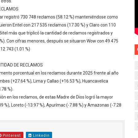
 otros.
RECLAMOS
tar registró 730 748 reclamos (58.12 %) manteniéndose como
ieron Entel con 217 535 reclamos (17.30 %) y Claro con 110
itel más que triplicó la cantidad de reclamos registrados y
5 %). Con cifras menores, después se situaron Wow con 49 475
 12 743 (1.01 %)
NTIDAD DE RECLAMOS
umento porcentual en los reclamos durante 2025 frente al año
bes (+27.64 %), Lima y Callao (+16.53 %), Huancavelica
.78 %).
ión en los reclamos, de estas Madre de Dios logró la mayor
.39 %), Loreto (-13.97 %), Apurímac (-7.88 %) y Amazonas (-7.28
Pinterest
Linkedin