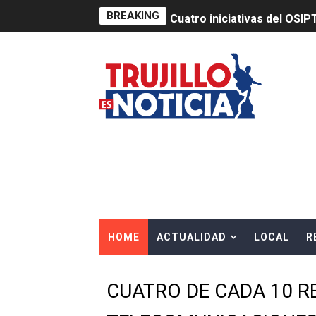
BREAKING
Cuatro iniciativas del OSIP
ACELERAN ACCIONES DE P
HIDRANDINA ADVIERTE QU
HIDRANDINA: ACTUALIZA 
ADAS: QUEDAN MENOS DE 9
Construye Experto de Ceme
OSIPTEL frente a robo de ce
HOME
ACTUALIDAD
LOCAL
R
IPE: Nuevo gobierno debe p
HIDRANDINA ALERTA SOBR
CUATRO DE CADA 10 
HIDRANDINA ADVIERTE SOB