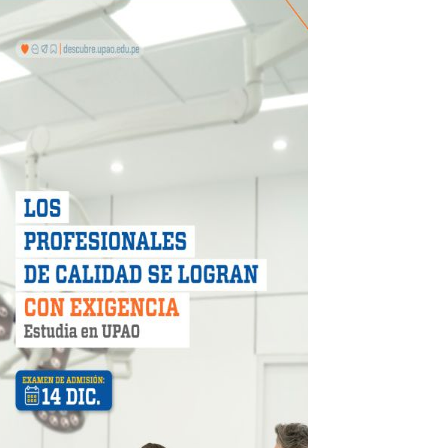
CIPAR EN EL SORTEO DE HIDRANDINA
más de S/180,000 en premios
 móvil en primer semestre de 2026
icio móvil en el primer semestre de 2026
 DE LA LIBERTAD"
DIENDO CON ENERGÍA” DE HIDRANDINA
ión de paga mientras no estés en casa
 PISTAS DE FLORENCIA DE MORA
IAS MÍNIMAS DE SEGURIDAD