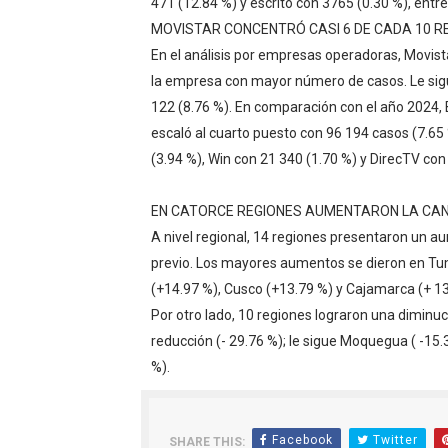
471 (12.84 %) y escrito con 3765 (0.30 %), entre
MOVISTAR CONCENTRÓ CASI 6 DE CADA 10 
En el análisis por empresas operadoras, Movis
la empresa con mayor número de casos. Le sigu
122 (8.76 %). En comparación con el año 2024, B
escaló al cuarto puesto con 96 194 casos (7.6
(3.94 %), Win con 21 340 (1.70 %) y DirecTV con
EN CATORCE REGIONES AUMENTARON LA CA
A nivel regional, 14 regiones presentaron un a
previo. Los mayores aumentos se dieron en Tum
(+14.97 %), Cusco (+13.79 %) y Cajamarca (+ 13
Por otro lado, 10 regiones lograron una diminuc
reducción (- 29.76 %); le sigue Moquegua ( -15
%).
Facebook
Twitter
SHARE THIS: