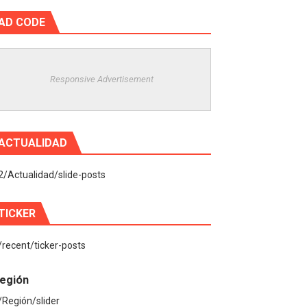
AD CODE
Responsive Advertisement
ACTUALIDAD
2/Actualidad/slide-posts
TICKER
/recent/ticker-posts
egión
/Región/slider