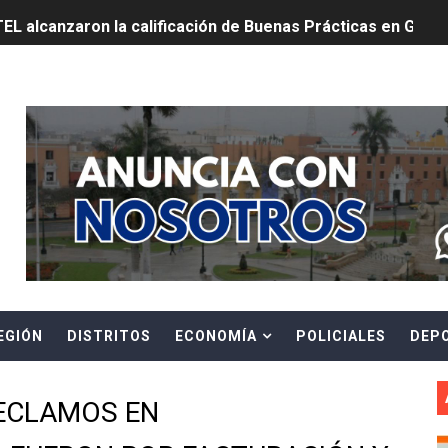
TEL alcanzaron la calificación de Buenas Prácticas en Gesti
REVENCIÓN ANTE EL FENOMENO EL NIÑO CON INTERVENCIÓ
Header Ads Widget
E ESTÁ PROHIBIDO COLOCAR PANCARTAS Y PROPAGANDA 
TUS DATOS PARA CONOCER SOBRE CORTES PROGRAMADOS 
0 DÍAS PARA PROTEGER A TRUJILLO Y VIRÚ DE "EL NIÑO"
ntos Pacasmayo convierte el esfuerzo del maestro de obra
lulares: usuarios recuperarán su línea tras verificación de
EGIÓN
DISTRITOS
ECONOMÍA
POLICIALES
DEP
riorizar el impulso a la inversión privada y medidas contra
E FALSOS TRABAJADORES Y BRINDA RECOMENDACIONES P
RECLAMOS EN
RE EL PELIGRO DE LOS CABLES EN DESUSO Y EXHORTA A 