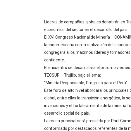
HIDRANDINA: POR FIESTA
La Universidad de Piura co
Líderes de compañías globales debatirán en Truji
económico del sector en el desarrollo del país.
OSIPTEL: empresas operador
El XVI Congreso Nacional de Minería – CONAMIN 2
latinoamericana con la realización del esperad
Yape habilita envío de rem
congregará a los máximos líderes y tomadores 
continente.
HIDRANDINA ADVIERTE QU
El encuentro se desarrollará el próximo viernes
TECSUP – Trujillo, bajo el lema:
“Minería Responsable, Progreso para el Perú”
Este foro de alto nivel abordará los principale
global, entre ellos la transición energética, la so
inversiones y el fortalecimiento de la minería 
desarrollo social del país.
La mesa principal será presidida por Paul Gómez
conformado por destacados referentes de la mi