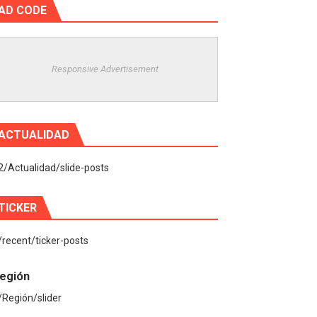
AD CODE
Responsive Advertisement
ACTUALIDAD
2/Actualidad/slide-posts
TICKER
/recent/ticker-posts
egión
/Región/slider