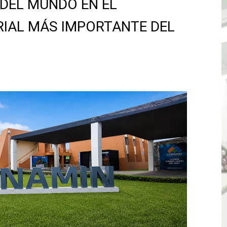
 DEL MUNDO EN EL
ones del OSIPTEL estuvieron relacionadas con el servicio
IAL MÁS IMPORTANTE DEL
atenciones a usuarios de La Libertad fueron sobre el serv
TÓ JURAMENTO COMO DIPUTADO "POR LA PACIFICACIÓN
 Y VIRÚ BUSCAN LA ACREDITACIÓN DEL PROGRAMA “APREN
? Así puedes evitar pagar por telefonía, internet o televis
E EN SUS PRIMEROS MESES DE GESTIÓN RECUPERARÁ LAS
QUEDARON SIN ENERGÍA POR NO RESPETARSE LAS DISTANC
tu servicio de internet o telefonía solo toma un día hábil
? OSIPTEL recomienda verificar la cobertura móvil de tu de
OR VIDEO GESTIÓN, ACCEDE A FACILIDADES DE PAGO Y PA