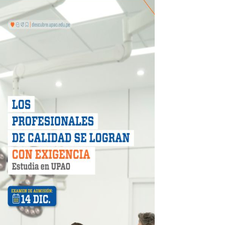
 móvil en primer semestre de 2026
icio móvil en el primer semestre de 2026
 DE LA LIBERTAD"
DIENDO CON ENERGÍA” DE HIDRANDINA
ión de paga mientras no estés en casa
 PISTAS DE FLORENCIA DE MORA
IAS MÍNIMAS DE SEGURIDAD
stino con Checa tu señal
RTICIPA EN EL SORTEO POR FIESTAS PATRIAS DE HIDRAN