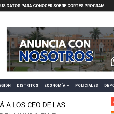
TUS DATOS PARA CONOCER SOBRE CORTES PROGRAMADOS 
0 DÍAS PARA PROTEGER A TRUJILLO Y VIRÚ DE "EL NIÑO"
Header Ads Widget
ntos Pacasmayo convierte el esfuerzo del maestro de obra
lulares: usuarios recuperarán su línea tras verificación de
riorizar el impulso a la inversión privada y medidas contra
E FALSOS TRABAJADORES Y BRINDA RECOMENDACIONES P
RE EL PELIGRO DE LOS CABLES EN DESUSO Y EXHORTA A 
EGIÓN
DISTRITOS
ECONOMÍA
POLICIALES
DEP
ENEN PLAZO PARA PONERSE AL DÍA EN SU RECIBO Y PARTI
e Aptitud Académica (TAA) para la Admisión 2027
Á A LOS CEO DE LAS
a edición del concurso nacional Orgullo Emprendedor con 