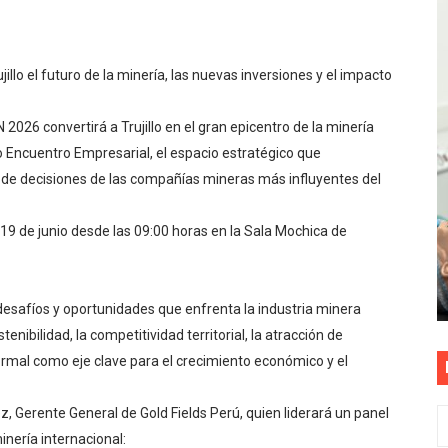
S PATRIAS APROVECHA LAS FACILIDADES DE PAGO PARA R
mparte su propuesta académica con escolares y padres de T
llo el futuro de la minería, las nuevas inversiones y el impacto
as están obligadas a verificar tope de 7 líneas móviles d
026 convertirá a Trujillo en el gran epicentro de la minería
o Encuentro Empresarial, el espacio estratégico que
esas a Venezuela sin comisión tras emergencia por terrem
de decisiones de las compañías mineras más influyentes del
E ESTÁ PROHIBIDO COLOCAR PANCARTAS Y PROPAGANDA 
 19 de junio desde las 09:00 horas en la Sala Mochica de
s desafíos y oportunidades que enfrenta la industria minera
stenibilidad, la competitividad territorial, la atracción de
formal como eje clave para el crecimiento económico y el
, Gerente General de Gold Fields Perú, quien liderará un panel
nería internacional: