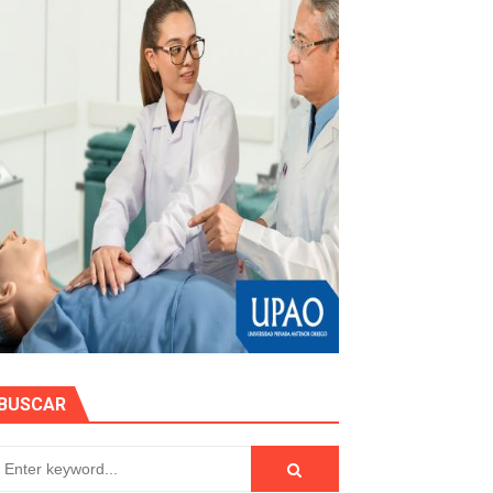
EGULARIZAR DEUDAS ELÉCTRICAS
rujillo
e personas naturales durante contratación
otos
EN POSTES DE ENERGÍA
BUSCAR