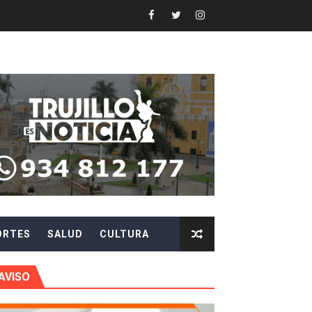
Y AGILIZAR LA ATENCIÓN ANTE PROBLEMAS ELÉCTRICO
 en beneficios para toda su familia
 identidad
 fenómeno El Niño
ARA EVITAR ROBOS Y ESTAFAS
LA CIUDADANÍA A REPORTARLOS
ORTES
SALUD
CULTURA
CIPAR EN EL SORTEO DE HIDRANDINA
AVISO
más de S/180,000 en premios