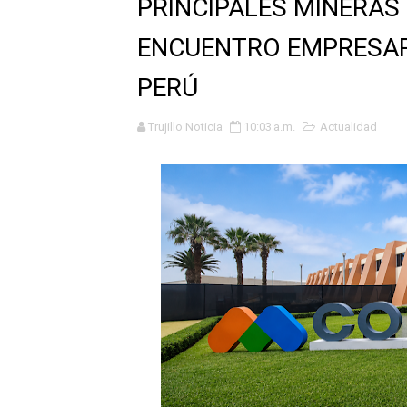
PRINCIPALES MINERAS
Tres de cada cuatro atenci
ENCUENTRO EMPRESAR
OSIPTEL: nueve de cada 10 
PERÚ
GEANMARCO QUEZADA PRES
Trujillo Noticia
10:03 a.m.
Actualidad
14 COLEGIOS DE TRUJILLO
¿Viajas por Fiestas Patrias
JAMES PÉREZ ASEGURA QU
MÁS DE 12 MIL USUARIOS 
OSIPTEL: Ahora dar de baja 
¿Viajas por fiestas patrias
REGULARIZA TUS DEUDAS P