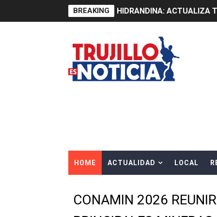
BREAKING
HIDRANDINA: ACTUALIZA 
ADAS: QUEDAN MENOS DE 9
Construye Experto de Ceme
OSIPTEL frente a robo de ce
IPE: Nuevo gobierno debe p
HIDRANDINA ALERTA SOBR
HIDRANDINA ADVIERTE SOB
HOME
ACTUALIDAD
LOCAL
R
HASTA EL 2 DE AGOSTO TI
La UDEP aplicará el Test d
CONAMIN 2026 REUNIR
Caja Arequipa lanza tercer