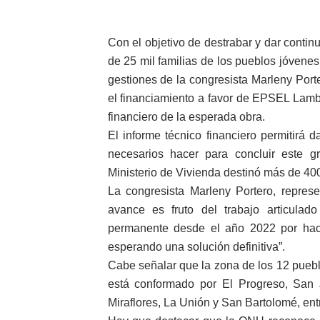
OSIPTEL: empresas operador
Con el objetivo de destrabar y dar contin
Yape habilita envío de rem
de 25 mil familias de los pueblos jóvenes
gestiones de la congresista Marleny Porte
Decano de Economistas: nue
el financiamiento a favor de EPSEL Lamb
Concrevía impulsa la const
financiero de la esperada obra.
El informe técnico financiero permitirá 
ADAS: QUEDAN MENOS DE 9
necesarios hacer para concluir este gr
Ministerio de Vivienda destinó más de 40
La congresista Marleny Portero, repres
avance es fruto del trabajo articula
permanente desde el año 2022 por hac
esperando una solución definitiva”.
Cabe señalar que la zona de los 12 pueb
está conformado por El Progreso, San 
Miraflores, La Unión y San Bartolomé, ent