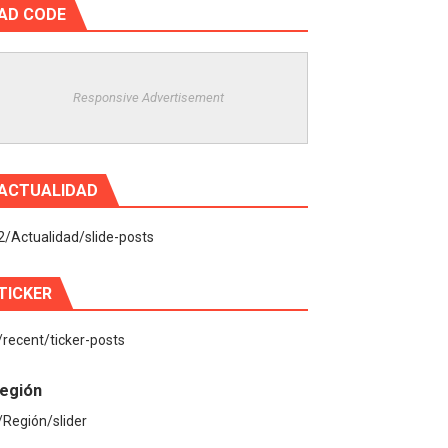
AD CODE
Responsive Advertisement
ACTUALIDAD
2/Actualidad/slide-posts
TICKER
/recent/ticker-posts
egión
/Región/slider