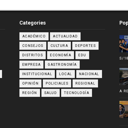
Categories
Pop
ACADÉMICO
ACTUALIDAD
CONSEJOS
CULTURA
DEPORTES
DISTRITOS
ECONOMÍA
EDU
S/1
EMPRESA
GASTRONOMÍA
INSTITUCIONAL
LOCAL
NACIONAL
OPINIÓN
POLICIALES
REGIONAL
A R
REGIÓN
SALUD
TECNOLOGÍA