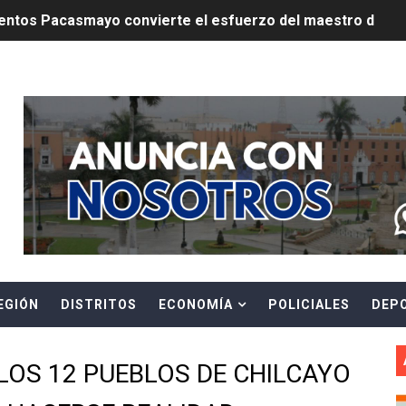
ntos Pacasmayo convierte el esfuerzo del maestro de obra
lulares: usuarios recuperarán su línea tras verificación de
Header Ads Widget
riorizar el impulso a la inversión privada y medidas contra
E FALSOS TRABAJADORES Y BRINDA RECOMENDACIONES P
RE EL PELIGRO DE LOS CABLES EN DESUSO Y EXHORTA A 
ENEN PLAZO PARA PONERSE AL DÍA EN SU RECIBO Y PARTI
e Aptitud Académica (TAA) para la Admisión 2027
EGIÓN
DISTRITOS
ECONOMÍA
POLICIALES
DEP
a edición del concurso nacional Orgullo Emprendedor con 
ones del OSIPTEL estuvieron relacionadas con el servicio
LOS 12 PUEBLOS DE CHILCAYO
atenciones a usuarios de La Libertad fueron sobre el serv