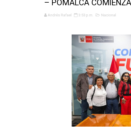
– POMALCA COMIENZA
GEANMARCO QUEZADA PRES
Andrés Rafael
3:53 p.m.
Nacional
14 COLEGIOS DE TRUJILLO
¿Viajas por Fiestas Patrias
JAMES PÉREZ ASEGURA QU
MÁS DE 12 MIL USUARIOS 
OSIPTEL: Ahora dar de baja 
¿Viajas por fiestas patrias
REGULARIZA TUS DEUDAS P
HIDRANDINA: POR FIESTA
La Universidad de Piura co