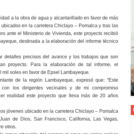
as están obligadas a verificar tope de 7 líneas móviles d
uidad a la obra de agua y alcantarillado en favor de más
esas a Venezuela sin comisión tras emergencia por terrem
 ubicados en la carretera Chiclayo – Pomalca y tras las
ro ante el Ministerio de Vivienda, este proyecto recibió
vo gobierno debe priorizar seguridad y facilitar proyecto 
ayeque, destinada a la elaboración del informe técnico
rucción de vías más duraderas en el Perú
dar detalles precisos del avance y los trabajos que son
0 DÍAS PARA PROTEGER A TRUJILLO Y VIRÚ DE "EL NIÑO"
an proyecto. Para la elaboración de tal informe, el
0 mil soles en favor de Epsel Lambayeque.
entante de la región Lambayeque, expresó que: “Este
do con los dirigentes vecinales y de mi compromiso
er realidad este proyecto que lleva más de 20 años
los jóvenes ubicado en la carretera Chiclayo – Pomalca
Juan de Dios, San Francisco, California, Las Vegas,
re otros
.