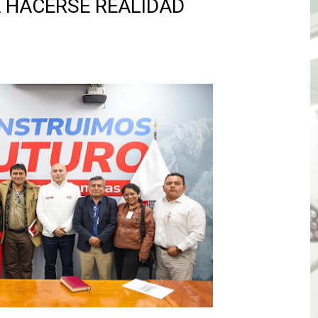
 HACERSE REALIDAD
TÓ JURAMENTO COMO DIPUTADO "POR LA PACIFICACIÓN
 Y VIRÚ BUSCAN LA ACREDITACIÓN DEL PROGRAMA “APREN
? Así puedes evitar pagar por telefonía, internet o televis
E EN SUS PRIMEROS MESES DE GESTIÓN RECUPERARÁ LAS
QUEDARON SIN ENERGÍA POR NO RESPETARSE LAS DISTANC
tu servicio de internet o telefonía solo toma un día hábil
? OSIPTEL recomienda verificar la cobertura móvil de tu de
OR VIDEO GESTIÓN, ACCEDE A FACILIDADES DE PAGO Y PA
S PATRIAS APROVECHA LAS FACILIDADES DE PAGO PARA R
mparte su propuesta académica con escolares y padres de T