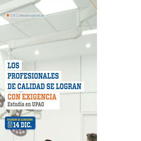
 DE LA LIBERTAD"
DIENDO CON ENERGÍA” DE HIDRANDINA
ión de paga mientras no estés en casa
 PISTAS DE FLORENCIA DE MORA
IAS MÍNIMAS DE SEGURIDAD
stino con Checa tu señal
RTICIPA EN EL SORTEO POR FIESTAS PATRIAS DE HIDRAN
EGULARIZAR DEUDAS ELÉCTRICAS
rujillo