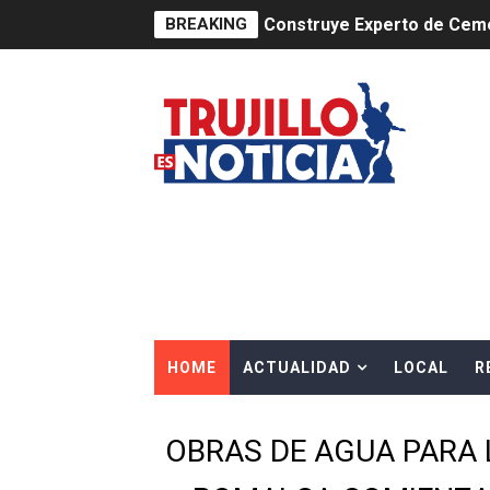
BREAKING
Construye Experto de Ceme
OSIPTEL frente a robo de ce
IPE: Nuevo gobierno debe p
HIDRANDINA ALERTA SOBR
HIDRANDINA ADVIERTE SOB
HASTA EL 2 DE AGOSTO TI
La UDEP aplicará el Test d
HOME
ACTUALIDAD
LOCAL
R
Caja Arequipa lanza tercer
Tres de cada cuatro atenci
OBRAS DE AGUA PARA 
OSIPTEL: nueve de cada 10 