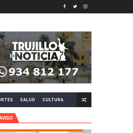
 en beneficios para toda su familia
 identidad
 fenómeno El Niño
ARA EVITAR ROBOS Y ESTAFAS
LA CIUDADANÍA A REPORTARLOS
CIPAR EN EL SORTEO DE HIDRANDINA
ORTES
SALUD
CULTURA
más de S/180,000 en premios
 móvil en primer semestre de 2026
AVISO
icio móvil en el primer semestre de 2026