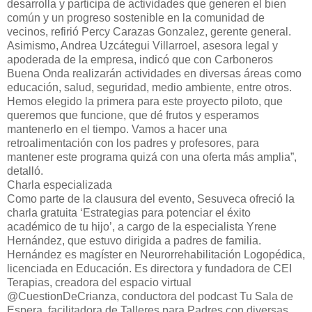
desarrolla y participa de actividades que generen el bien
común y un progreso sostenible en la comunidad de
vecinos, refirió Percy Carazas Gonzalez, gerente general.
Asimismo, Andrea Uzcátegui Villarroel, asesora legal y
apoderada de la empresa, indicó que con Carboneros
Buena Onda realizarán actividades en diversas áreas como
educación, salud, seguridad, medio ambiente, entre otros.
Hemos elegido la primera para este proyecto piloto, que
queremos que funcione, que dé frutos y esperamos
mantenerlo en el tiempo. Vamos a hacer una
retroalimentación con los padres y profesores, para
mantener este programa quizá con una oferta más amplia”,
detalló.
Charla especializada
Como parte de la clausura del evento, Sesuveca ofreció la
charla gratuita ‘Estrategias para potenciar el éxito
académico de tu hijo’, a cargo de la especialista Yrene
Hernández, que estuvo dirigida a padres de familia.
Hernández es magíster en Neurorrehabilitación Logopédica,
licenciada en Educación. Es directora y fundadora de CEI
Terapias, creadora del espacio virtual
@CuestionDeCrianza, conductora del podcast Tu Sala de
Espera, facilitadora de Talleres para Padres con diversas