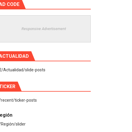
AD CODE
Responsive Advertisement
ACTUALIDAD
2/Actualidad/slide-posts
TICKER
/recent/ticker-posts
egión
/Región/slider