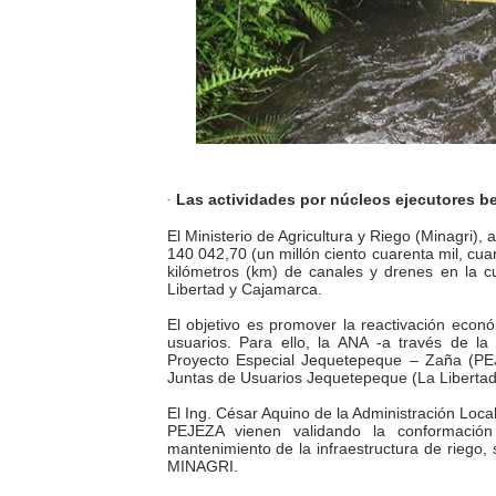
HIDRANDINA: POR FIESTA
La Universidad de Piura co
OSIPTEL: empresas operador
Yape habilita envío de rem
Las actividades por núcleos ejecutores be
·
HIDRANDINA ADVIERTE QU
El Ministerio de Agricultura y Riego (Minagri), 
140 042,70 (un millón ciento cuarenta mil, cua
kilómetros (km) de canales y drenes en la c
Libertad y Cajamarca.
El objetivo es promover la reactivación econó
usuarios. Para ello, la ANA -a través de l
Proyecto Especial Jequetepeque – Zaña (PEJ
Juntas de Usuarios Jequetepeque (La Libertad
El Ing. César Aquino de la Administración Loc
PEJEZA vienen validando la conformación 
mantenimiento de la infraestructura de riego,
MINAGRI.