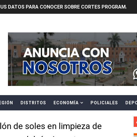
TUS DATOS PARA CONOCER SOBRE CORTES PROGRAMADOS 
0 DÍAS PARA PROTEGER A TRUJILLO Y VIRÚ DE "EL NIÑO"
Header Ads Widget
ntos Pacasmayo convierte el esfuerzo del maestro de obra
lulares: usuarios recuperarán su línea tras verificación de
riorizar el impulso a la inversión privada y medidas contra
E FALSOS TRABAJADORES Y BRINDA RECOMENDACIONES P
RE EL PELIGRO DE LOS CABLES EN DESUSO Y EXHORTA A 
EGIÓN
DISTRITOS
ECONOMÍA
POLICIALES
DEP
ENEN PLAZO PARA PONERSE AL DÍA EN SU RECIBO Y PARTI
e Aptitud Académica (TAA) para la Admisión 2027
lón de soles en limpieza de
a edición del concurso nacional Orgullo Emprendedor con 