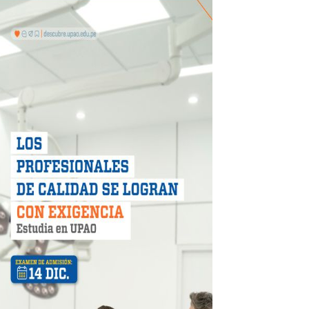
 móvil en primer semestre de 2026
icio móvil en el primer semestre de 2026
 DE LA LIBERTAD"
DIENDO CON ENERGÍA” DE HIDRANDINA
ión de paga mientras no estés en casa
 PISTAS DE FLORENCIA DE MORA
IAS MÍNIMAS DE SEGURIDAD
stino con Checa tu señal
RTICIPA EN EL SORTEO POR FIESTAS PATRIAS DE HIDRAN