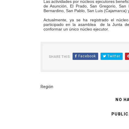
Las actividades por núcleos ejecutores benefic
de Asunción, El Prado, San Gregorio, San 
Bernardino, San Pablo, San Luis (Cajamarca) 
Actualmente, ya se ha registrado el núcle
participado en la asamblea
de la Junta de
conformar un único núcleo ejecutor.
Facebook
Twitter
SHARE THIS:
Región
NO H
PUBLIC