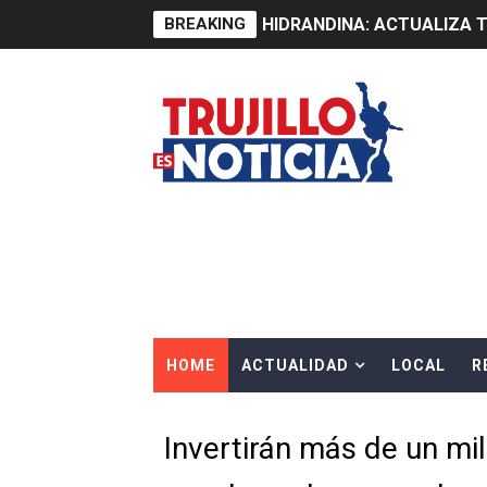
BREAKING
HIDRANDINA: ACTUALIZA 
ADAS: QUEDAN MENOS DE 9
Construye Experto de Ceme
OSIPTEL frente a robo de ce
IPE: Nuevo gobierno debe p
HIDRANDINA ALERTA SOBR
HIDRANDINA ADVIERTE SOB
HOME
ACTUALIDAD
LOCAL
R
HASTA EL 2 DE AGOSTO TI
La UDEP aplicará el Test d
Invertirán más de un mil
Caja Arequipa lanza tercer