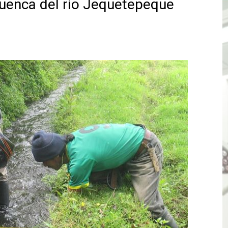
cuenca del río Jequetepeque
ones del OSIPTEL estuvieron relacionadas con el servicio
atenciones a usuarios de La Libertad fueron sobre el serv
TÓ JURAMENTO COMO DIPUTADO "POR LA PACIFICACIÓN
 Y VIRÚ BUSCAN LA ACREDITACIÓN DEL PROGRAMA “APREN
? Así puedes evitar pagar por telefonía, internet o televis
E EN SUS PRIMEROS MESES DE GESTIÓN RECUPERARÁ LAS
QUEDARON SIN ENERGÍA POR NO RESPETARSE LAS DISTANC
tu servicio de internet o telefonía solo toma un día hábil
? OSIPTEL recomienda verificar la cobertura móvil de tu de
OR VIDEO GESTIÓN, ACCEDE A FACILIDADES DE PAGO Y PA