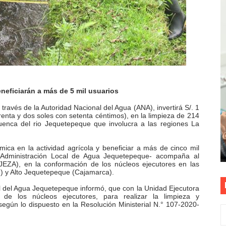
S PATRIAS APROVECHA LAS FACILIDADES DE PAGO PARA R
mparte su propuesta académica con escolares y padres de T
as están obligadas a verificar tope de 7 líneas móviles d
esas a Venezuela sin comisión tras emergencia por terrem
neficiarán a más de 5 mil usuarios
E ESTÁ PROHIBIDO COLOCAR PANCARTAS Y PROPAGANDA 
a través de la Autoridad Nacional del Agua (ANA), invertirá S/. 1
renta y dos soles con setenta céntimos), en la limpieza de 214
uenca del rio Jequetepeque que involucra a las regiones La
mica en la actividad agrícola y beneficiar a más de cinco mil
a Administración Local de Agua Jequetepeque- acompaña al
EZA), en la conformación de los núcleos ejecutores en las
) y Alto Jequetepeque (Cajamarca).
al del Agua Jequetepeque informó, que con la Unidad Ejecutora
de los núcleos ejecutores, para realizar la limpieza y
 según lo dispuesto en la Resolución Ministerial N.° 107-2020-