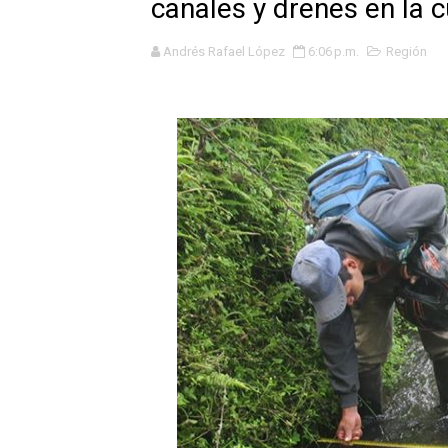
canales y drenes en la 
Tres de cada cuatro atenci
Andrés Rafael López
6:06 p.m.
Región
OSIPTEL: nueve de cada 10 
GEANMARCO QUEZADA PRES
14 COLEGIOS DE TRUJILLO
¿Viajas por Fiestas Patrias
JAMES PÉREZ ASEGURA QU
MÁS DE 12 MIL USUARIOS 
OSIPTEL: Ahora dar de baja 
¿Viajas por fiestas patrias
REGULARIZA TUS DEUDAS P