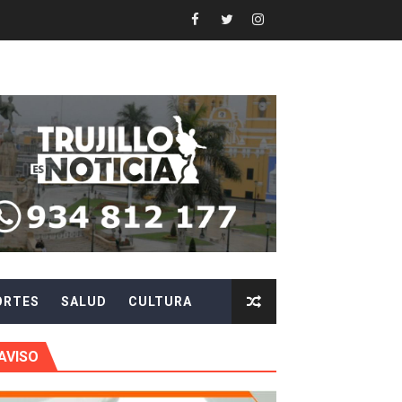
Y AGILIZAR LA ATENCIÓN ANTE PROBLEMAS ELÉCTRICO
 en beneficios para toda su familia
 identidad
 fenómeno El Niño
ARA EVITAR ROBOS Y ESTAFAS
LA CIUDADANÍA A REPORTARLOS
ORTES
SALUD
CULTURA
CIPAR EN EL SORTEO DE HIDRANDINA
AVISO
más de S/180,000 en premios