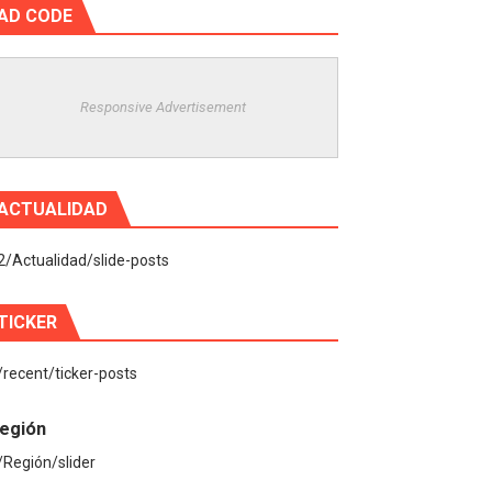
AD CODE
Responsive Advertisement
ACTUALIDAD
2/Actualidad/slide-posts
TICKER
/recent/ticker-posts
egión
/Región/slider