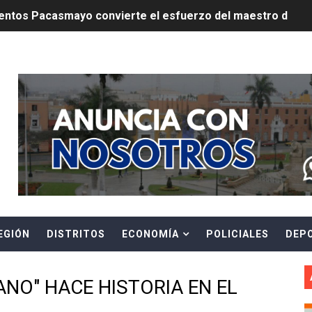
ntos Pacasmayo convierte el esfuerzo del maestro de obra
lulares: usuarios recuperarán su línea tras verificación de
Header Ads Widget
riorizar el impulso a la inversión privada y medidas contra
E FALSOS TRABAJADORES Y BRINDA RECOMENDACIONES P
RE EL PELIGRO DE LOS CABLES EN DESUSO Y EXHORTA A 
ENEN PLAZO PARA PONERSE AL DÍA EN SU RECIBO Y PARTI
e Aptitud Académica (TAA) para la Admisión 2027
EGIÓN
DISTRITOS
ECONOMÍA
POLICIALES
DEP
a edición del concurso nacional Orgullo Emprendedor con 
ones del OSIPTEL estuvieron relacionadas con el servicio
ANO" HACE HISTORIA EN EL
atenciones a usuarios de La Libertad fueron sobre el serv