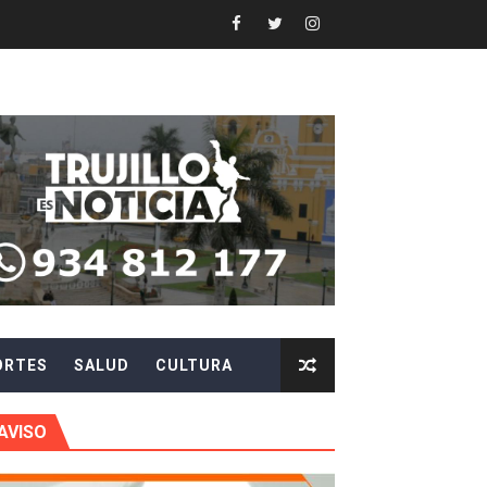
 en beneficios para toda su familia
 identidad
 fenómeno El Niño
ARA EVITAR ROBOS Y ESTAFAS
LA CIUDADANÍA A REPORTARLOS
CIPAR EN EL SORTEO DE HIDRANDINA
ORTES
SALUD
CULTURA
más de S/180,000 en premios
 móvil en primer semestre de 2026
AVISO
icio móvil en el primer semestre de 2026