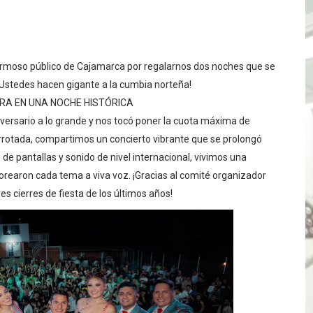
TÓ JURAMENTO COMO DIPUTADO "POR LA PACIFICACIÓN
 Y VIRÚ BUSCAN LA ACREDITACIÓN DEL PROGRAMA “APREN
hermoso público de Cajamarca por regalarnos dos noches que se
? Así puedes evitar pagar por telefonía, internet o televis
Ustedes hacen gigante a la cumbia norteña!
RA EN UNA NOCHE HISTÓRICA
E EN SUS PRIMEROS MESES DE GESTIÓN RECUPERARÁ LAS
versario a lo grande y nos tocó poner la cuota máxima de
rrotada, compartimos un concierto vibrante que se prolongó
QUEDARON SIN ENERGÍA POR NO RESPETARSE LAS DISTANC
e pantallas y sonido de nivel internacional, vivimos una
tu servicio de internet o telefonía solo toma un día hábil
orearon cada tema a viva voz. ¡Gracias al comité organizador
 cierres de fiesta de los últimos años!
? OSIPTEL recomienda verificar la cobertura móvil de tu de
OR VIDEO GESTIÓN, ACCEDE A FACILIDADES DE PAGO Y PA
S PATRIAS APROVECHA LAS FACILIDADES DE PAGO PARA R
mparte su propuesta académica con escolares y padres de T