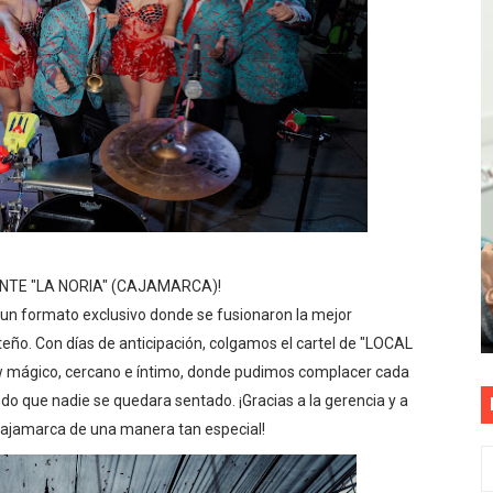
as están obligadas a verificar tope de 7 líneas móviles d
esas a Venezuela sin comisión tras emergencia por terrem
vo gobierno debe priorizar seguridad y facilitar proyecto 
rucción de vías más duraderas en el Perú
0 DÍAS PARA PROTEGER A TRUJILLO Y VIRÚ DE "EL NIÑO"
NTE "LA NORIA" (CAJAMARCA)!
un formato exclusivo donde se fusionaron la mejor
ño. Con días de anticipación, colgamos el cartel de "LOCAL
ow mágico, cercano e íntimo, donde pudimos complacer cada
do que nadie se quedara sentado. ¡Gracias a la gerencia y a
 Cajamarca de una manera tan especial!