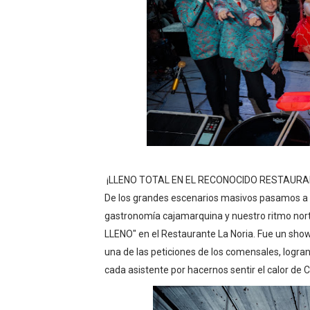
OSIPTEL: empresas operador
Yape habilita envío de rem
Decano de Economistas: nue
Concrevía impulsa la const
ADAS: QUEDAN MENOS DE 9
¡LLENO TOTAL EN EL RECONOCIDO RESTAURA
De los grandes escenarios masivos pasamos a 
gastronomía cajamarquina y nuestro ritmo norte
LLENO" en el Restaurante La Noria. Fue un sh
una de las peticiones de los comensales, logran
cada asistente por hacernos sentir el calor de