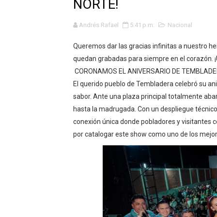
NORTE!
GEANMARCO QUEZADA PRES
Andrés Rafael
5:41 p.m.
Nacional
14 COLEGIOS DE TRUJILLO
Queremos dar las gracias infinitas a nuestro 
¿Viajas por Fiestas Patrias
quedan grabadas para siempre en el corazón. ¡
CORONAMOS EL ANIVERSARIO DE TEMBLADE
JAMES PÉREZ ASEGURA QU
El querido pueblo de Tembladera celebró su ani
sabor. Ante una plaza principal totalmente aba
MÁS DE 12 MIL USUARIOS 
hasta la madrugada. Con un despliegue técnico d
OSIPTEL: Ahora dar de baja 
conexión única donde pobladores y visitantes c
por catalogar este show como uno de los mejores
¿Viajas por fiestas patrias
REGULARIZA TUS DEUDAS P
HIDRANDINA: POR FIESTA
La Universidad de Piura co