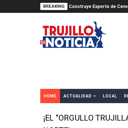
BREAKING
Construye Experto de Ceme
OSIPTEL frente a robo de ce
IPE: Nuevo gobierno debe p
HIDRANDINA ALERTA SOBR
HIDRANDINA ADVIERTE SOB
HASTA EL 2 DE AGOSTO TI
La UDEP aplicará el Test d
HOME
ACTUALIDAD
LOCAL
R
Caja Arequipa lanza tercer
Tres de cada cuatro atenci
¡EL "ORGULLO TRUJILL
OSIPTEL: nueve de cada 10 