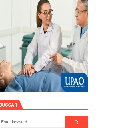
e personas naturales durante contratación
otos
hidrocarburífero en La Libertad
BUSCAR