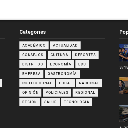
Categories
Pop
ACADÉMICO
ACTUALIDAD
CONSEJOS
CULTURA
DEPORTES
DISTRITOS
ECONOMÍA
EDU
S/1
EMPRESA
GASTRONOMÍA
INSTITUCIONAL
LOCAL
NACIONAL
OPINIÓN
POLICIALES
REGIONAL
REGIÓN
SALUD
TECNOLOGÍA
A R