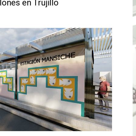
lones en Trujillo
TÓ JURAMENTO COMO DIPUTADO "POR LA PACIFICACIÓN
 Y VIRÚ BUSCAN LA ACREDITACIÓN DEL PROGRAMA “APREN
? Así puedes evitar pagar por telefonía, internet o televis
E EN SUS PRIMEROS MESES DE GESTIÓN RECUPERARÁ LAS
QUEDARON SIN ENERGÍA POR NO RESPETARSE LAS DISTANC
tu servicio de internet o telefonía solo toma un día hábil
? OSIPTEL recomienda verificar la cobertura móvil de tu de
OR VIDEO GESTIÓN, ACCEDE A FACILIDADES DE PAGO Y PA
S PATRIAS APROVECHA LAS FACILIDADES DE PAGO PARA R
mparte su propuesta académica con escolares y padres de T