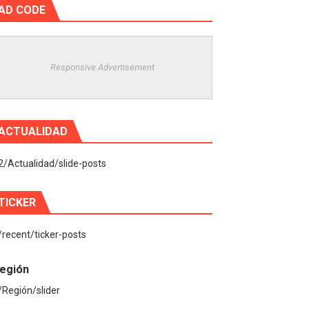
AD CODE
Responsive Advertisement
ACTUALIDAD
2/Actualidad/slide-posts
TICKER
/recent/ticker-posts
egión
/Región/slider