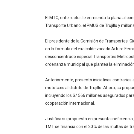
OSIPTEL: empresas operador
El MTC, ente rector, le enmienda la plana al con
Yape habilita envío de rem
Transporte Urbano, el PMUS de Trujillo y millona
Decano de Economistas: nue
El presidente de la Comisión de Transportes, Gian
Concrevía impulsa la const
en la fórmula del exalcalde vacado Arturo Ferná
desconcentrado especial Transportes Metropoli
ADAS: QUEDAN MENOS DE 9
ordenanza municipal que plantea la eliminación 
Anteriormente, presentó iniciativas contrarias a
mototaxis al distrito de Trujillo. Ahora, su pro
incluyendo los S/ 566 millones asegurados para 
cooperación internacional.
Justifica su propuesta en presunta ineficiencia,
TMT se financia con el 20 % de las multas de trá