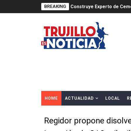
BREAKING
Construye Experto de Ceme
OSIPTEL frente a robo de ce
IPE: Nuevo gobierno debe p
HIDRANDINA ALERTA SOBR
HIDRANDINA ADVIERTE SOB
HASTA EL 2 DE AGOSTO TI
La UDEP aplicará el Test d
HOME
ACTUALIDAD
LOCAL
R
Caja Arequipa lanza tercer
Tres de cada cuatro atenci
Regidor propone disolv
OSIPTEL: nueve de cada 10 