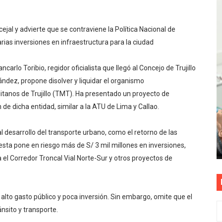
as están obligadas a verificar tope de 7 líneas móviles d
cejal y advierte que se contraviene la Política Nacional de
esas a Venezuela sin comisión tras emergencia por terrem
rias inversiones en infraestructura para la ciudad
vo gobierno debe priorizar seguridad y facilitar proyecto 
carlo Toribio, regidor oficialista que llegó al Concejo de Trujillo
rucción de vías más duraderas en el Perú
ndez, propone disolver y liquidar el organismo
tanos de Trujillo (TMT). Ha presentado un proyecto de
0 DÍAS PARA PROTEGER A TRUJILLO Y VIRÚ DE "EL NIÑO"
de dicha entidad, similar a la ATU de Lima y Callao.
l desarrollo del transporte urbano, como el retorno de las
puesta pone en riesgo más de S/ 3 mil millones en inversiones,
el Corredor Troncal Vial Norte-Sur y otros proyectos de
 alto gasto público y poca inversión. Sin embargo, omite que el
nsito y transporte.