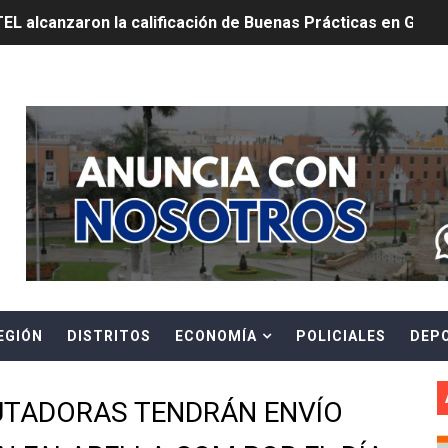
TEL alcanzaron la calificación de Buenas Prácticas en Gesti
REVENCIÓN ANTE EL FENOMENO EL NIÑO CON INTERVENCIÓ
Header Ads Widget
E ESTÁ PROHIBIDO COLOCAR PANCARTAS Y PROPAGANDA 
TUS DATOS PARA CONOCER SOBRE CORTES PROGRAMADOS 
0 DÍAS PARA PROTEGER A TRUJILLO Y VIRÚ DE "EL NIÑO"
ntos Pacasmayo convierte el esfuerzo del maestro de obra
lulares: usuarios recuperarán su línea tras verificación de
EGIÓN
DISTRITOS
ECONOMÍA
POLICIALES
DEP
riorizar el impulso a la inversión privada y medidas contra
E FALSOS TRABAJADORES Y BRINDA RECOMENDACIONES P
UTADORAS TENDRÁN ENVÍO
RE EL PELIGRO DE LOS CABLES EN DESUSO Y EXHORTA A 