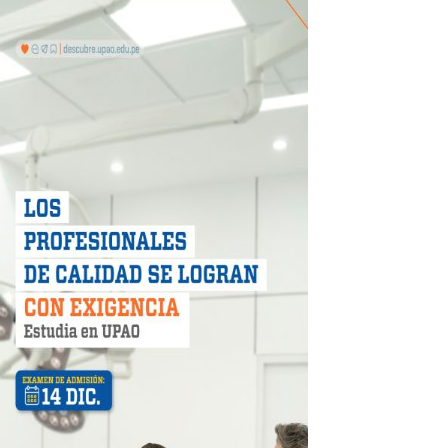
CIPAR EN EL SORTEO DE HIDRANDINA
más de S/180,000 en premios
 móvil en primer semestre de 2026
icio móvil en el primer semestre de 2026
 DE LA LIBERTAD"
DIENDO CON ENERGÍA” DE HIDRANDINA
ión de paga mientras no estés en casa
 PISTAS DE FLORENCIA DE MORA
IAS MÍNIMAS DE SEGURIDAD