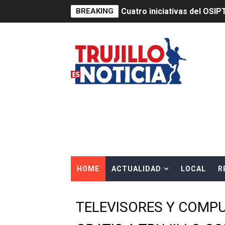
BREAKING
Cuatro iniciativas del OSIP
ACELERAN ACCIONES DE P
HIDRANDINA ADVIERTE QU
HIDRANDINA: ACTUALIZA 
ADAS: QUEDAN MENOS DE 9
Construye Experto de Ceme
OSIPTEL frente a robo de ce
HOME
ACTUALIDAD
LOCAL
R
IPE: Nuevo gobierno debe p
HIDRANDINA ALERTA SOBR
TELEVISORES Y COMP
HIDRANDINA ADVIERTE SOB