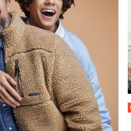
tu servicio de internet o telefonía solo toma un día hábil
? OSIPTEL recomienda verificar la cobertura móvil de tu de
OR VIDEO GESTIÓN, ACCEDE A FACILIDADES DE PAGO Y PA
S PATRIAS APROVECHA LAS FACILIDADES DE PAGO PARA R
nsabilidad de todos: El 77% de peruanos reconoce posibles 