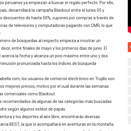
os peruanos ya empiezan a buscar el regalo perfecto. Por ello,
país, desarrollará la campaña Blackout entre el lunes 05 y
mo descuentos de hasta 50%, cupones por compras a través de
ompras de televisores y computadoras pagando con CMR, lo que
.
número de búsquedas al respecto empieza a mostrar un
ecir, entre finales de mayo y los primeros días de junio. El
acerca la fecha y alcanza un pico máximo entre uno y dos
minución pronunciada hasta los índices de búsqueda
bella.com, los usuarios de comercio electrónico en Trujillo son
los mejores precios, motivo por el cual durante las semanas
ñas comerciales como Blackout.
ctos recomendados de algunas de las categorías más buscadas
adre según algunos estilos de papás:
entura y los deportes al aire libre, encontrarás diversas
 marca BEST, la que lo acompañará en aventuras en la montaña.