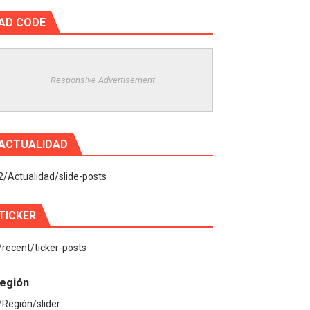
AD CODE
Responsive Advertisement
ACTUALIDAD
2/Actualidad/slide-posts
TICKER
/recent/ticker-posts
egión
/Región/slider