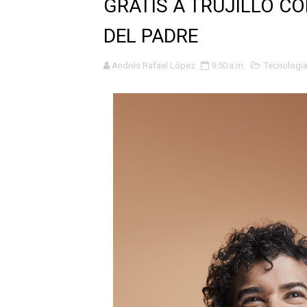
GRATIS A TRUJILLO CO
HASTA EL 2 DE AGOSTO TI
DEL PADRE
La UDEP aplicará el Test d
Andrés Rafael López
9:50 a.m.
Tecnologí
Caja Arequipa lanza tercer
Tres de cada cuatro atenci
OSIPTEL: nueve de cada 10 
GEANMARCO QUEZADA PRES
14 COLEGIOS DE TRUJILLO
¿Viajas por Fiestas Patrias
JAMES PÉREZ ASEGURA QU
MÁS DE 12 MIL USUARIOS 