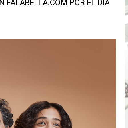
N FALABELLA.COM POR EL DÍA
ENEN PLAZO PARA PONERSE AL DÍA EN SU RECIBO Y PARTI
e Aptitud Académica (TAA) para la Admisión 2027
a
a edición del concurso nacional Orgullo Emprendedor con 
ones del OSIPTEL estuvieron relacionadas con el servicio
atenciones a usuarios de La Libertad fueron sobre el serv
TÓ JURAMENTO COMO DIPUTADO "POR LA PACIFICACIÓN
 Y VIRÚ BUSCAN LA ACREDITACIÓN DEL PROGRAMA “APREN
? Así puedes evitar pagar por telefonía, internet o televis
E EN SUS PRIMEROS MESES DE GESTIÓN RECUPERARÁ LAS
QUEDARON SIN ENERGÍA POR NO RESPETARSE LAS DISTANC