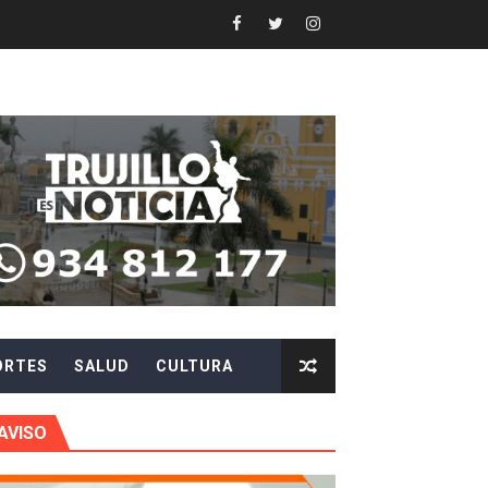
ón Pública 2026
N DE AUTORIDADES EN CHAO Y VIRÚ
EN POSTES DE ENERGÍA
Y AGILIZAR LA ATENCIÓN ANTE PROBLEMAS ELÉCTRICO
 en beneficios para toda su familia
 identidad
ORTES
SALUD
CULTURA
 fenómeno El Niño
ARA EVITAR ROBOS Y ESTAFAS
AVISO
LA CIUDADANÍA A REPORTARLOS