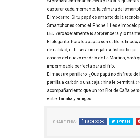
Si prefiere entrenar en casa para su siguiente sa
capturar cada momento, la cámara del smartphon
El moderno: Si tu papá es amante de la tecnologí
Smartphones como el iPhone 11 es el modelo p
LED verdaderamente lo sorprenderá y lo manten
El elegante: Para los papás con estilo refinad
de calidad, este será un regalo sofisticado qu
casaca del nuevo modelo de La Martina, hará q
impermeable perfecta para el frío.
El maestro parrillero: ¿Qué papá no disfruta de
parrilla a carbón o una caja china le permitirá cre
acompañamiento que un ron Flor de Caña persona
entre familia y amigos.
Facebook
Twitter
SHARE THIS: