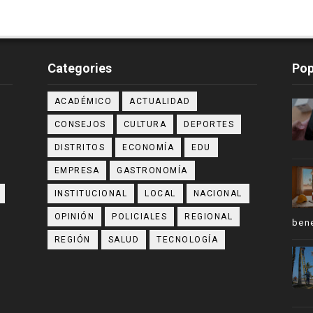
Categories
Pop
ACADÉMICO
ACTUALIDAD
CONSEJOS
CULTURA
DEPORTES
DISTRITOS
ECONOMÍA
EDU
EMPRESA
GASTRONOMÍA
INSTITUCIONAL
LOCAL
NACIONAL
OPINIÓN
POLICIALES
REGIONAL
bene
REGIÓN
SALUD
TECNOLOGÍA