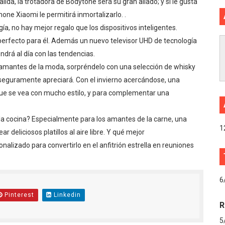
lida, la trotadora de Bodytone será su gran aliado; y si le gusta
e Xiaomi le permitirá inmortalizarlo. .
a, no hay mejor regalo que los dispositivos inteligentes.
erfecto para él. Además un nuevo televisor UHD de tecnología
drá al día con las tendencias.
o, amantes de la moda, sorpréndelo con una selección de whisky
e seguramente apreciará. Con el invierno acercándose, una
ue se vea con mucho estilo, y para complementar una
 la cocina? Especialmente para los amantes de la carne, una
1
ar deliciosos platillos al aire libre. Y qué mejor
lizado para convertirlo en el anfitrión estrella en reuniones
6
Pinterest
Linkedin
R
5