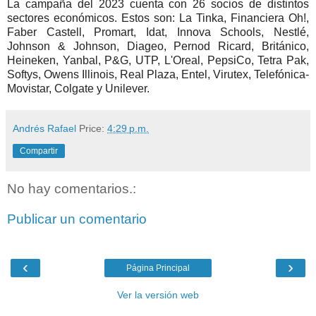
La campaña del 2023 cuenta con 26 socios de distintos
sectores económicos. Estos son: La Tinka, Financiera Oh!,
Faber Castell, Promart, Idat, Innova Schools, Nestlé,
Johnson & Johnson, Diageo, Pernod Ricard, Británico,
Heineken, Yanbal, P&G, UTP, L'Oreal, PepsiCo, Tetra Pak,
Softys, Owens Illinois, Real Plaza, Entel, Virutex, Telefónica-
Movistar, Colgate y Unilever.
Andrés Rafael
Price:
4:29 p.m.
Compartir
No hay comentarios.:
Publicar un comentario
‹
›
Página Principal
Ver la versión web