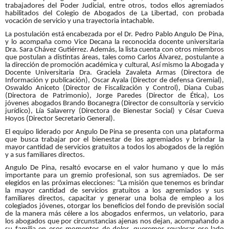
trabajadores del Poder Judicial, entre otros, todos ellos agremiados
habilitados del Colegio de Abogados de La Libertad, con probada
vocación de servicio y una trayectoria intachable.
La postulación está encabezada por el Dr. Pedro Pablo Angulo De Pina,
y lo acompaña como Vice Decana la reconocida docente universitaria
Dra. Sara Chávez Gutiérrez. Además, la lista cuenta con otros miembros
que postulan a distintas áreas, tales como Carlos Álvarez, postulante a
la dirección de promoción académica y cultural, Así mismo la Abogada y
Docente Universitaria Dra. Graciela Zavaleta Armas (Directora de
Información y publicación), Oscar Ayala (Director de defensa Gremial),
Oswaldo Aniceto (Director de Fiscalización y Control), Diana Cubas
(Directora de Patrimonio), Jorge Paredes (Director de Ética), Los
jóvenes abogados Brando Bocanegra (Director de consultoría y servicio
jurídico), Lía Salaverry (Directora de Bienestar Social) y César Cueva
Hoyos (Director Secretario General).
El equipo liderado por Angulo De Pina se presenta con una plataforma
que busca trabajar por el bienestar de los agremiados y brindar la
mayor cantidad de servicios gratuitos a todos los abogados de la región
y a sus familiares directos.
Angulo De Pina, resaltó evocarse en el valor humano y que lo más
importante para un gremio profesional, son sus agremiados. De ser
elegidos en las próximas elecciones: “La misión que tenemos es brindar
la mayor cantidad de servicios gratuitos a los agremiados y sus
familiares directos, capacitar y generar una bolsa de empleo a los
colegiados jóvenes, otorgar los beneficios del fondo de previsión social
de la manera más célere a los abogados enfermos, un velatorio, para
los abogados que por circunstancias ajenas nos dejan, acompañando a