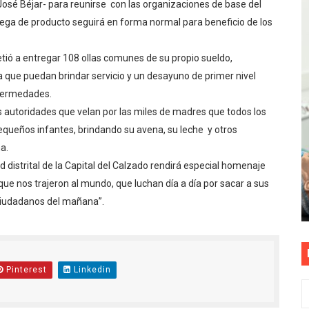
 José Béjar- para reunirse con las organizaciones de base del
as están obligadas a verificar tope de 7 líneas móviles d
ega de producto seguirá en forma normal para beneficio de los
esas a Venezuela sin comisión tras emergencia por terrem
ió a entregar 108 ollas comunes de su propio sueldo,
 que puedan brindar servicio y un desayuno de primer nivel
vo gobierno debe priorizar seguridad y facilitar proyecto 
nfermedades.
rucción de vías más duraderas en el Perú
 autoridades que velan por las miles de madres que todos los
equeños infantes, brindando su avena, su leche y otros
0 DÍAS PARA PROTEGER A TRUJILLO Y VIRÚ DE "EL NIÑO"
ma.
distrital de la Capital del Calzado rendirá especial homenaje
 que nos trajeron al mundo, que luchan día a día por sacar a sus
 ciudadanos del mañana”.
Pinterest
Linkedin