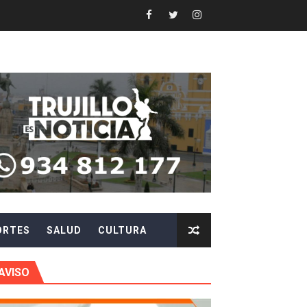
 en beneficios para toda su familia
 identidad
 fenómeno El Niño
ARA EVITAR ROBOS Y ESTAFAS
LA CIUDADANÍA A REPORTARLOS
CIPAR EN EL SORTEO DE HIDRANDINA
ORTES
SALUD
CULTURA
más de S/180,000 en premios
 móvil en primer semestre de 2026
AVISO
icio móvil en el primer semestre de 2026