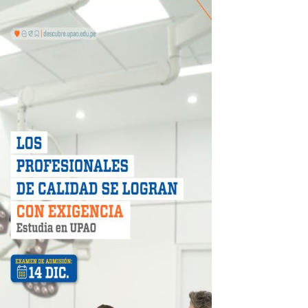
 DE LA LIBERTAD"
DIENDO CON ENERGÍA” DE HIDRANDINA
ión de paga mientras no estés en casa
 PISTAS DE FLORENCIA DE MORA
IAS MÍNIMAS DE SEGURIDAD
stino con Checa tu señal
RTICIPA EN EL SORTEO POR FIESTAS PATRIAS DE HIDRAN
EGULARIZAR DEUDAS ELÉCTRICAS
rujillo