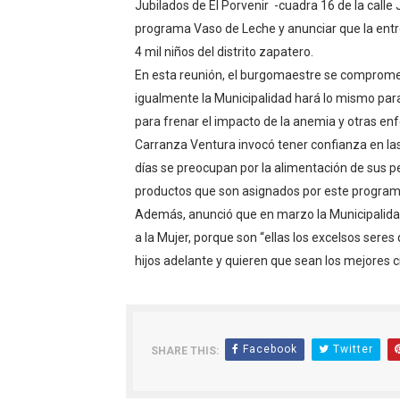
Jubilados de El Porvenir -cuadra 16 de la calle
OSIPTEL: empresas operador
programa Vaso de Leche y anunciar que la entr
4 mil niños del distrito zapatero.
Yape habilita envío de rem
En esta reunión, el burgomaestre se compromet
igualmente la Municipalidad hará lo mismo para
Decano de Economistas: nue
para frenar el impacto de la anemia y otras e
Concrevía impulsa la const
Carranza Ventura invocó tener confianza en las
días se preocupan por la alimentación de sus p
ADAS: QUEDAN MENOS DE 9
productos que son asignados por este progra
Además, anunció que en marzo la Municipalidad 
a la Mujer, porque son “ellas los excelsos seres
hijos adelante y quieren que sean los mejores
Facebook
Twitter
SHARE THIS: