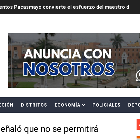
ntos Pacasmayo convierte el esfuerzo del maestro de obra
lulares: usuarios recuperarán su línea tras verificación de
Header Ads Widget
riorizar el impulso a la inversión privada y medidas contra
E FALSOS TRABAJADORES Y BRINDA RECOMENDACIONES P
RE EL PELIGRO DE LOS CABLES EN DESUSO Y EXHORTA A 
ENEN PLAZO PARA PONERSE AL DÍA EN SU RECIBO Y PARTI
e Aptitud Académica (TAA) para la Admisión 2027
EGIÓN
DISTRITOS
ECONOMÍA
POLICIALES
DEP
a edición del concurso nacional Orgullo Emprendedor con 
ones del OSIPTEL estuvieron relacionadas con el servicio
eñaló que no se permitirá
atenciones a usuarios de La Libertad fueron sobre el serv