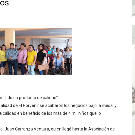
ños
TÓ JURAMENTO COMO DIPUTADO "POR LA PACIFICACIÓN
 Y VIRÚ BUSCAN LA ACREDITACIÓN DEL PROGRAMA “APREN
? Así puedes evitar pagar por telefonía, internet o televis
E EN SUS PRIMEROS MESES DE GESTIÓN RECUPERARÁ LAS
QUEDARON SIN ENERGÍA POR NO RESPETARSE LAS DISTANC
tu servicio de internet o telefonía solo toma un día hábil
? OSIPTEL recomienda verificar la cobertura móvil de tu de
vertido en producto de calidad”
OR VIDEO GESTIÓN, ACCEDE A FACILIDADES DE PAGO Y PA
palidad de El Porvenir se acabaron los negocios bajo la mesa y
 calidad en beneficio de los más de 4 mil niños que lo
S PATRIAS APROVECHA LAS FACILIDADES DE PAGO PARA R
ado, Juan Carranza Ventura, quien llegó hasta la Asociación de
mparte su propuesta académica con escolares y padres de T