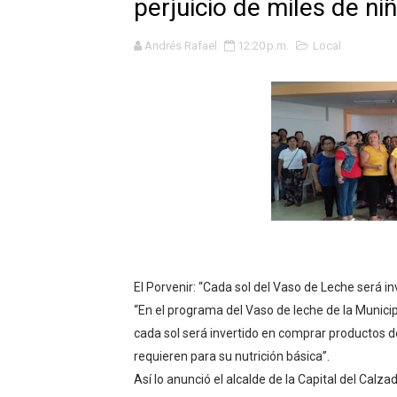
perjuicio de miles de ni
GEANMARCO QUEZADA PRES
Andrés Rafael
12:20 p.m.
Local
14 COLEGIOS DE TRUJILLO
¿Viajas por Fiestas Patrias
JAMES PÉREZ ASEGURA QU
MÁS DE 12 MIL USUARIOS 
OSIPTEL: Ahora dar de baja 
¿Viajas por fiestas patrias
El Porvenir: “Cada sol del Vaso de Leche será in
REGULARIZA TUS DEUDAS P
“En el programa del Vaso de leche de la Munici
cada sol será invertido en comprar productos de
HIDRANDINA: POR FIESTA
requieren para su nutrición básica”.
Así lo anunció el alcalde de la Capital del Calz
La Universidad de Piura co