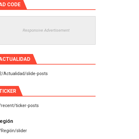
AD CODE
Responsive Advertisement
ACTUALIDAD
2/Actualidad/slide-posts
TICKER
/recent/ticker-posts
egión
/Región/slider