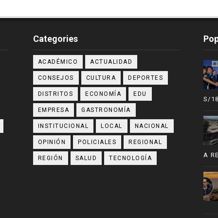
Categories
Pop
ACADÉMICO
ACTUALIDAD
CONSEJOS
CULTURA
DEPORTES
DISTRITOS
ECONOMÍA
EDU
S/1
EMPRESA
GASTRONOMÍA
INSTITUCIONAL
LOCAL
NACIONAL
OPINIÓN
POLICIALES
REGIONAL
A R
REGIÓN
SALUD
TECNOLOGÍA