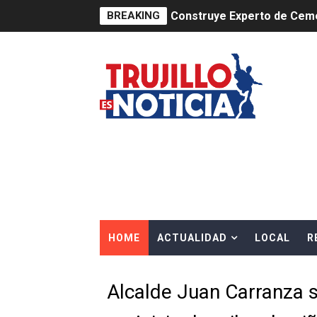
BREAKING
Construye Experto de Ceme
OSIPTEL frente a robo de ce
IPE: Nuevo gobierno debe p
HIDRANDINA ALERTA SOBR
HIDRANDINA ADVIERTE SOB
HASTA EL 2 DE AGOSTO TI
La UDEP aplicará el Test d
HOME
ACTUALIDAD
LOCAL
R
Caja Arequipa lanza tercer
Tres de cada cuatro atenci
Alcalde Juan Carranza s
OSIPTEL: nueve de cada 10 