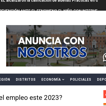
REVENCIÓN ANTE EL FENOMENO EL NIÑO CON INTERVENCIÓ
E ESTÁ PROHIBIDO COLOCAR PANCARTAS Y PROPAGANDA 
Header Ads Widget
TUS DATOS PARA CONOCER SOBRE CORTES PROGRAMADOS 
0 DÍAS PARA PROTEGER A TRUJILLO Y VIRÚ DE "EL NIÑO"
ntos Pacasmayo convierte el esfuerzo del maestro de obra
lulares: usuarios recuperarán su línea tras verificación de
riorizar el impulso a la inversión privada y medidas contra
EGIÓN
DISTRITOS
ECONOMÍA
POLICIALES
DEP
E FALSOS TRABAJADORES Y BRINDA RECOMENDACIONES P
RE EL PELIGRO DE LOS CABLES EN DESUSO Y EXHORTA A 
el empleo este 2023?
ENEN PLAZO PARA PONERSE AL DÍA EN SU RECIBO Y PARTI