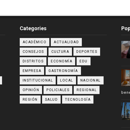
Categories
Pop
ACADÉMICO
ACTUALIDAD
CONSEJOS
CULTURA
DEPORTES
DISTRITOS
ECONOMÍA
EDU
EMPRESA
GASTRONOMÍA
INSTITUCIONAL
LOCAL
NACIONAL
OPINIÓN
POLICIALES
REGIONAL
bene
REGIÓN
SALUD
TECNOLOGÍA