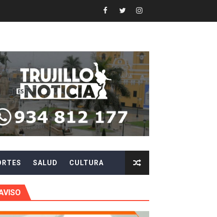
N DE AUTORIDADES EN CHAO Y VIRÚ
EN POSTES DE ENERGÍA
Y AGILIZAR LA ATENCIÓN ANTE PROBLEMAS ELÉCTRICO
 en beneficios para toda su familia
 identidad
 fenómeno El Niño
ORTES
SALUD
CULTURA
ARA EVITAR ROBOS Y ESTAFAS
LA CIUDADANÍA A REPORTARLOS
AVISO
CIPAR EN EL SORTEO DE HIDRANDINA