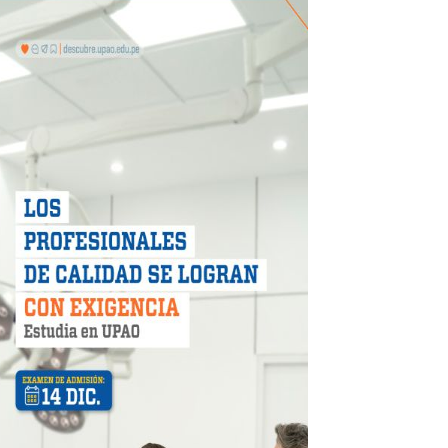
más de S/180,000 en premios
 móvil en primer semestre de 2026
icio móvil en el primer semestre de 2026
 DE LA LIBERTAD"
DIENDO CON ENERGÍA” DE HIDRANDINA
ión de paga mientras no estés en casa
 PISTAS DE FLORENCIA DE MORA
IAS MÍNIMAS DE SEGURIDAD