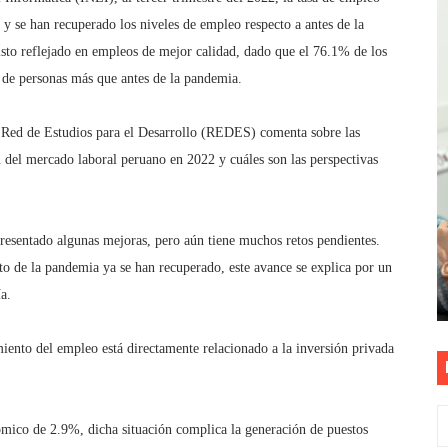
y se han recuperado los niveles de empleo respecto a antes de la
? OSIPTEL recomienda verificar la cobertura móvil de tu de
sto reflejado en empleos de mejor calidad, dado que el 76.1% de los
OR VIDEO GESTIÓN, ACCEDE A FACILIDADES DE PAGO Y PA
n de personas más que antes de la pandemia.
S PATRIAS APROVECHA LAS FACILIDADES DE PAGO PARA R
la Red de Estudios para el Desarrollo (REDES) comenta sobre las
ón del mercado laboral peruano en 2022 y cuáles son las perspectivas
nsabilidad de todos: El 77% de peruanos reconoce posibles 
TEL alcanzaron la calificación de Buenas Prácticas en Gesti
presentado algunas mejoras, pero aún tiene muchos retos pendientes.
to de la pandemia ya se han recuperado, este avance se explica por un
a.
ento del empleo está directamente relacionado a la inversión privada
mico de 2.9%, dicha situación complica la generación de puestos