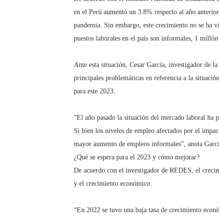
en el Perú aumentó un 3.8% respecto al año anterior 
¿Viajas por fiestas patrias
pandemia. Sin embargo, este crecimiento no se ha vi
REGULARIZA TUS DEUDAS P
puestos laborales en el país son informales, 1 milló
HIDRANDINA: POR FIESTA
Ante esta situación, Cesar García, investigador de 
principales problemáticas en referencia a la situaci
La sostenibilidad es respo
para este 2023.
Cuatro iniciativas del OSIP
“El año pasado la situación del mercado laboral ha 
Si bien los niveles de empleo afectados por el impac
mayor aumento de empleos informales”, anota Garcí
¿Qué se espera para el 2023 y cómo mejorar?
De acuerdo con el investigador de REDES, el crecimi
y el crecimiento económico.
“En 2022 se tuvo una baja tasa de crecimiento econó