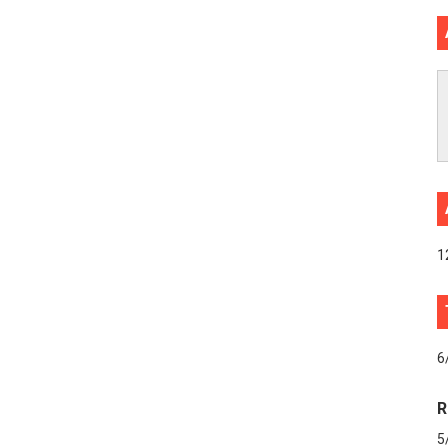
1
6
R
5