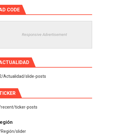
AD CODE
Responsive Advertisement
ACTUALIDAD
2/Actualidad/slide-posts
TICKER
/recent/ticker-posts
egión
/Región/slider