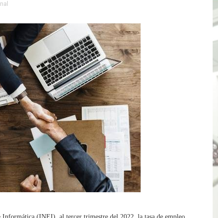
onal
e Aptitud Académica (TAA) para la Admisión 2027
a edición del concurso nacional Orgullo Emprendedor con 
ones del OSIPTEL estuvieron relacionadas con el servicio
atenciones a usuarios de La Libertad fueron sobre el serv
TÓ JURAMENTO COMO DIPUTADO "POR LA PACIFICACIÓN
 Y VIRÚ BUSCAN LA ACREDITACIÓN DEL PROGRAMA “APREN
? Así puedes evitar pagar por telefonía, internet o televis
E EN SUS PRIMEROS MESES DE GESTIÓN RECUPERARÁ LAS
QUEDARON SIN ENERGÍA POR NO RESPETARSE LAS DISTANC
tu servicio de internet o telefonía solo toma un día hábil
 Informática (INEI), al tercer trimestre del 2022, la tasa de empleo