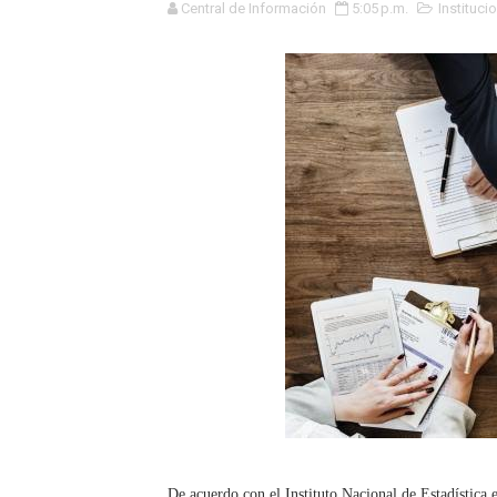
Central de Información
5:05 p.m.
Instituci
La UDEP aplicará el Test d
Caja Arequipa lanza tercer
Tres de cada cuatro atenci
OSIPTEL: nueve de cada 10 
GEANMARCO QUEZADA PRES
14 COLEGIOS DE TRUJILLO
¿Viajas por Fiestas Patrias
JAMES PÉREZ ASEGURA QU
MÁS DE 12 MIL USUARIOS 
OSIPTEL: Ahora dar de baja 
De acuerdo con el Instituto Nacional de Estadística e