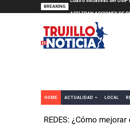
BREAKING
ACELERAN ACCIONES DE P
HIDRANDINA ADVIERTE QU
HIDRANDINA: ACTUALIZA 
ADAS: QUEDAN MENOS DE 9
Construye Experto de Ceme
OSIPTEL frente a robo de ce
IPE: Nuevo gobierno debe p
HOME
ACTUALIDAD
LOCAL
R
HIDRANDINA ALERTA SOBR
HIDRANDINA ADVIERTE SOB
REDES: ¿Cómo mejorar 
HASTA EL 2 DE AGOSTO TI