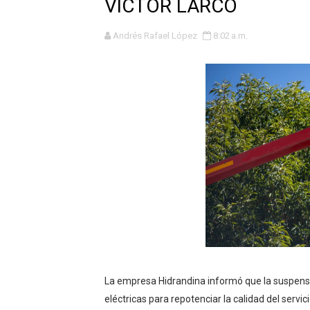
VÍCTOR LARCO
GEANMARCO QUEZADA PRES
Andrés Rafael López
8:02 a.m.
14 COLEGIOS DE TRUJILLO
¿Viajas por Fiestas Patrias
JAMES PÉREZ ASEGURA QU
MÁS DE 12 MIL USUARIOS 
OSIPTEL: Ahora dar de baja 
¿Viajas por fiestas patrias
REGULARIZA TUS DEUDAS P
HIDRANDINA: POR FIESTA
La empresa Hidrandina informó que la suspens
La Universidad de Piura co
eléctricas para repotenciar la calidad del servici