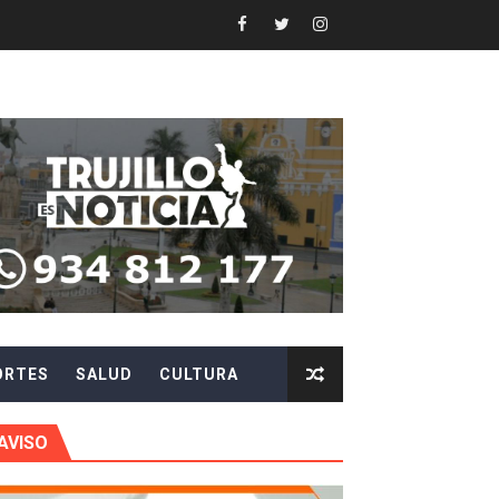
 en beneficios para toda su familia
 identidad
 fenómeno El Niño
ARA EVITAR ROBOS Y ESTAFAS
LA CIUDADANÍA A REPORTARLOS
CIPAR EN EL SORTEO DE HIDRANDINA
ORTES
SALUD
CULTURA
más de S/180,000 en premios
 móvil en primer semestre de 2026
AVISO
icio móvil en el primer semestre de 2026