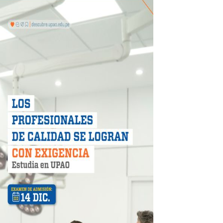
 DE LA LIBERTAD"
DIENDO CON ENERGÍA” DE HIDRANDINA
ión de paga mientras no estés en casa
 PISTAS DE FLORENCIA DE MORA
IAS MÍNIMAS DE SEGURIDAD
stino con Checa tu señal
RTICIPA EN EL SORTEO POR FIESTAS PATRIAS DE HIDRAN
EGULARIZAR DEUDAS ELÉCTRICAS
rujillo