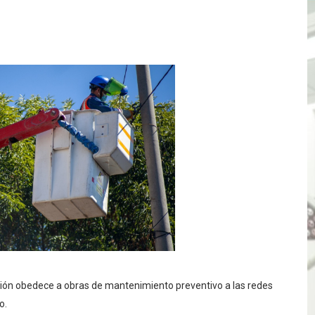
TÓ JURAMENTO COMO DIPUTADO "POR LA PACIFICACIÓN
 Y VIRÚ BUSCAN LA ACREDITACIÓN DEL PROGRAMA “APREN
? Así puedes evitar pagar por telefonía, internet o televis
E EN SUS PRIMEROS MESES DE GESTIÓN RECUPERARÁ LAS
QUEDARON SIN ENERGÍA POR NO RESPETARSE LAS DISTANC
tu servicio de internet o telefonía solo toma un día hábil
? OSIPTEL recomienda verificar la cobertura móvil de tu de
OR VIDEO GESTIÓN, ACCEDE A FACILIDADES DE PAGO Y PA
S PATRIAS APROVECHA LAS FACILIDADES DE PAGO PARA R
ión obedece a obras de mantenimiento preventivo a las redes
mparte su propuesta académica con escolares y padres de T
o.