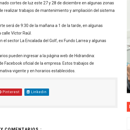
ado cortes de luz este 27 y 28 de diciembre en algunas zonas
as están obligadas a verificar tope de 7 líneas móviles d
 de realizar trabajos de mantenimiento y ampliación del sistema
esas a Venezuela sin comisión tras emergencia por terrem
orte será de 9:30 de la mañana a 1 de la tarde, en algunas
calle Víctor Raúl.
vo gobierno debe priorizar seguridad y facilitar proyecto 
en el sector La Encalada del Golf, ex Fundo Larrea y algunas
rucción de vías más duraderas en el Perú
arios pueden ingresar a la página web de Hidrandina:
0 DÍAS PARA PROTEGER A TRUJILLO Y VIRÚ DE "EL NIÑO"
de Facebook oficial de la empresa. Estos trabajos de
ativa vigente y en horarios establecidos.
Pinterest
Linkedin
AY COMENTARIOS.: