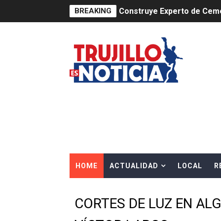
BREAKING
Construye Experto de Ceme
OSIPTEL frente a robo de ce
IPE: Nuevo gobierno debe p
HIDRANDINA ALERTA SOBR
HIDRANDINA ADVIERTE SOB
HASTA EL 2 DE AGOSTO TI
La UDEP aplicará el Test d
HOME
ACTUALIDAD
LOCAL
R
Caja Arequipa lanza tercer
Tres de cada cuatro atenci
CORTES DE LUZ EN AL
OSIPTEL: nueve de cada 10 