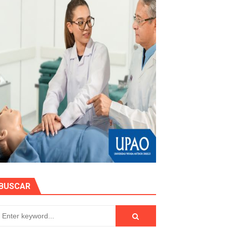
e personas naturales durante contratación
otos
hidrocarburífero en La Libertad
BUSCAR