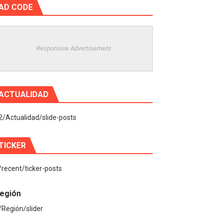
AD CODE
Responsive Advertisement
ACTUALIDAD
2/Actualidad/slide-posts
TICKER
/recent/ticker-posts
egión
/Región/slider