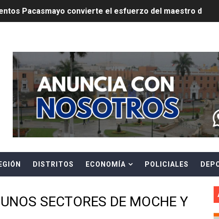
ntos Pacasmayo convierte el esfuerzo del maestro de obra
lulares: usuarios recuperarán su línea tras verificación de
Header Ads Widget
riorizar el impulso a la inversión privada y medidas contra
E FALSOS TRABAJADORES Y BRINDA RECOMENDACIONES P
RE EL PELIGRO DE LOS CABLES EN DESUSO Y EXHORTA A 
ENEN PLAZO PARA PONERSE AL DÍA EN SU RECIBO Y PARTI
e Aptitud Académica (TAA) para la Admisión 2027
EGIÓN
DISTRITOS
ECONOMÍA
POLICIALES
DEP
a edición del concurso nacional Orgullo Emprendedor con 
ones del OSIPTEL estuvieron relacionadas con el servicio
GUNOS SECTORES DE MOCHE Y
atenciones a usuarios de La Libertad fueron sobre el serv