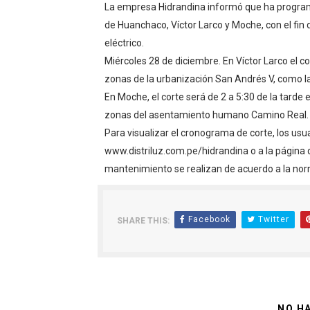
La empresa Hidrandina informó que ha program
OSIPTEL: empresas operador
de Huanchaco, Víctor Larco y Moche, con el fin
eléctrico.
Yape habilita envío de rem
Miércoles 28 de diciembre. En Víctor Larco el c
zonas de la urbanización San Andrés V, como la 
Decano de Economistas: nue
En Moche, el corte será de 2 a 5:30 de la tarde 
Concrevía impulsa la const
zonas del asentamiento humano Camino Real.
Para visualizar el cronograma de corte, los usu
ADAS: QUEDAN MENOS DE 9
www.distriluz.com.pe/hidrandina o a la página 
mantenimiento se realizan de acuerdo a la norm
Facebook
Twitter
SHARE THIS:
NO H