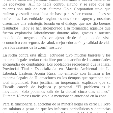
los socavones. Allí no había control alguno y se sabe que las
muertes son más de cien. Summa Gold Corporation tuvo que
realizar y estudiar una línea de base para saber contra quiénes se
enfrentaba. Las entidades regionales nos dieron apoyo y nosotros
diseñamos una estrategia basada en el diálogo que nos dio buenos
resultados. Hoy se han incorporado a la formalidad aquellos que
fueron explotados laboralmente durante años, gracias a nuestro
modelo de negocio más ventajoso desde el punto de vista
económico con seguros de salud, mejor educación y calidad de vida
para los caseríos de la zona”, sostuvo.
La lucha contra esta ilícita
actividad tuvo muchas barreras y los
mineros ilegales tenían carta libre por la inacción de las autoridades
encargadas de combatirlos. Los pobladores recordaron que la Fiscal
Provincial Titular Especializada en Materia Ambiental de La
Libertad, Lastenia Acuña Raza, no enfrentó con firmeza a los
mineros ilegales de Huamachuco en los tiempos que operaban con
total impunidad. Para justificar su inoperancia, explicaba que su
Fiscalía carecía de logística y personal. “El problema es la
movilidad. Solo podemos salir de la ciudad cinco días al mes”.
Durante 18 meses nadie vio a la mencionada autoridad en la zona.
Para la funcionaria el accionar de la minería ilegal en cerro El Toro
era mínimo a pesar de que los informes periodísticos y denuncias