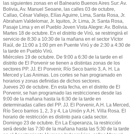
las siguientes zonas en el Balneario Buenos Aires Sur: Av.
Bolivia, Av. Manuel Seoane, las calles 03 de octubre,
Callao, César Vallejo, Elías Aguirre, Lima, Santa Rosa, Jr.
Abraham Valdelomar, Jr. Iquitos, Jr. Lima, Jr. Santa Rosa,
Pasaje Lima y en el Pueblo Joven Vista Alegre: Av. Bolivia.
Martes 18 de octubre. En el distrito de Virú, se restringirá el
servicio de 8:30 a 10:30 de la mañana en el sector Víctor
Raúl, de 11:00 a 1:00 pm en Puente Virú y de 2:30 a 4:30 de
la tarde en Pueblo Virú.
Miércoles 19 de octubre. De 9:00 a 6:30 de la tarde en el
distrito de El Porvenir se tienen a distintas zonas de los
sectores PP. JJ. El Porvenir, Río Seco barrio 3, A. H. La
Merced y Las Animas. Los cortes se han programado en
horarios y zonas definidas de dichos sectores.
Jueves 20 de octubre. En esta fecha, en el distrito de El
Porvenir, se han programado las restricciones desde las
9:00 de la mañana hasta la 6:30 de la tarde en
determinadas calles del PP. JJ. El Porvenir, A.H. La Merced,
Río Seco barrios 1, 2, 3 y 4, La Unión y A.H. Villa Rosa. El
horario de restricción es distinto para cada sector.
Domingo 23 de octubre. En La Esperanza, la restricción
será desde las 7:30 de la mañana hasta las 5:30 de la tarde