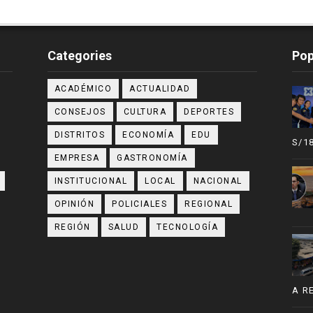
Categories
Pop
ACADÉMICO
ACTUALIDAD
CONSEJOS
CULTURA
DEPORTES
DISTRITOS
ECONOMÍA
EDU
S/1
EMPRESA
GASTRONOMÍA
INSTITUCIONAL
LOCAL
NACIONAL
OPINIÓN
POLICIALES
REGIONAL
REGIÓN
SALUD
TECNOLOGÍA
A R