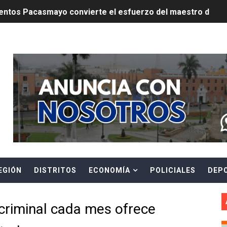
ntos Pacasmayo convierte el esfuerzo del maestro de obra
lulares: usuarios recuperarán su línea tras verificación de
Header Ads Widget
riorizar el impulso a la inversión privada y medidas contra
E FALSOS TRABAJADORES Y BRINDA RECOMENDACIONES P
RE EL PELIGRO DE LOS CABLES EN DESUSO Y EXHORTA A 
ENEN PLAZO PARA PONERSE AL DÍA EN SU RECIBO Y PARTI
e Aptitud Académica (TAA) para la Admisión 2027
EGIÓN
DISTRITOS
ECONOMÍA
POLICIALES
DEP
a edición del concurso nacional Orgullo Emprendedor con 
ones del OSIPTEL estuvieron relacionadas con el servicio
criminal cada mes ofrece
atenciones a usuarios de La Libertad fueron sobre el serv