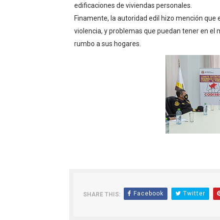
edificaciones de viviendas personales.
OSIPTEL: empresas operador
Finamente, la autoridad edil hizo mención que e
violencia, y problemas que puedan tener en el
Yape habilita envío de rem
rumbo a sus hogares.
Decano de Economistas: nue
Concrevía impulsa la const
ADAS: QUEDAN MENOS DE 9
Facebook
Twitter
SHARE THIS: