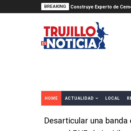
BREAKING
Construye Experto de Ceme
OSIPTEL frente a robo de ce
IPE: Nuevo gobierno debe p
HIDRANDINA ALERTA SOBR
HIDRANDINA ADVIERTE SOB
HASTA EL 2 DE AGOSTO TI
La UDEP aplicará el Test d
HOME
ACTUALIDAD
LOCAL
R
Caja Arequipa lanza tercer
Tres de cada cuatro atenci
Desarticular una banda 
OSIPTEL: nueve de cada 10 