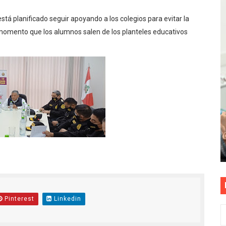
as están obligadas a verificar tope de 7 líneas móviles d
stá planificado seguir apoyando a los colegios para evitar la
 momento que los alumnos salen de los planteles educativos
esas a Venezuela sin comisión tras emergencia por terrem
vo gobierno debe priorizar seguridad y facilitar proyecto 
rucción de vías más duraderas en el Perú
0 DÍAS PARA PROTEGER A TRUJILLO Y VIRÚ DE "EL NIÑO"
Pinterest
Linkedin