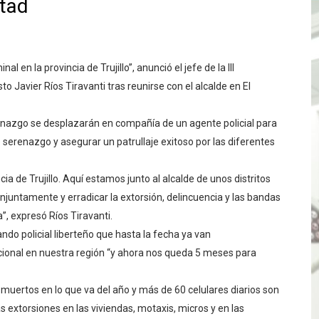
rtad
TÓ JURAMENTO COMO DIPUTADO "POR LA PACIFICACIÓN
 Y VIRÚ BUSCAN LA ACREDITACIÓN DEL PROGRAMA “APREN
 en la provincia de Trujillo”, anunció el jefe de la III
? Así puedes evitar pagar por telefonía, internet o televis
 Javier Ríos Tiravanti tras reunirse con el alcalde en El
E EN SUS PRIMEROS MESES DE GESTIÓN RECUPERARÁ LAS
nazgo se desplazarán en compañía de un agente policial para
de serenazgo y asegurar un patrullaje exitoso por las diferentes
QUEDARON SIN ENERGÍA POR NO RESPETARSE LAS DISTANC
tu servicio de internet o telefonía solo toma un día hábil
a de Trujillo. Aquí estamos junto al alcalde de unos distritos
untamente y erradicar la extorsión, delincuencia y las bandas
? OSIPTEL recomienda verificar la cobertura móvil de tu de
a”, expresó Ríos Tiravanti.
ndo policial liberteño que hasta la fecha ya van
OR VIDEO GESTIÓN, ACCEDE A FACILIDADES DE PAGO Y PA
cional en nuestra región “y ahora nos queda 5 meses para
S PATRIAS APROVECHA LAS FACILIDADES DE PAGO PARA R
5 muertos en lo que va del año y más de 60 celulares diarios son
mparte su propuesta académica con escolares y padres de T
 extorsiones en las viviendas, motaxis, micros y en las