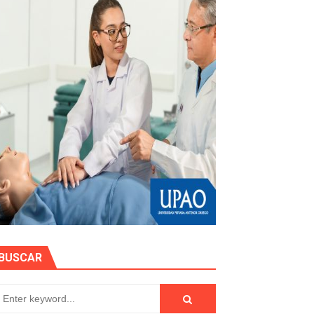
e personas naturales durante contratación
otos
hidrocarburífero en La Libertad
BUSCAR