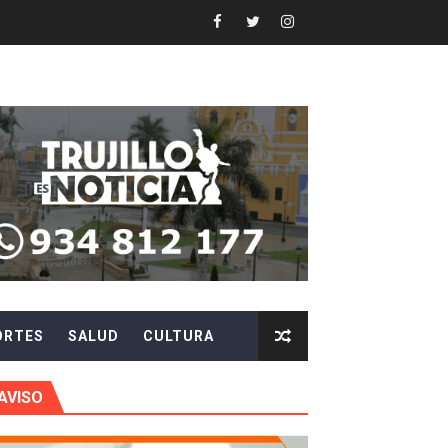
 en beneficios para toda su familia
 identidad
 fenómeno El Niño
ARA EVITAR ROBOS Y ESTAFAS
LA CIUDADANÍA A REPORTARLOS
CIPAR EN EL SORTEO DE HIDRANDINA
ORTES
SALUD
CULTURA
más de S/180,000 en premios
 móvil en primer semestre de 2026
AVISO
icio móvil en el primer semestre de 2026