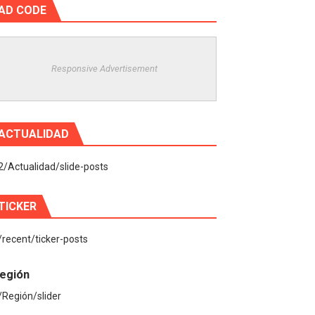
AD CODE
Responsive Advertisement
ACTUALIDAD
2/Actualidad/slide-posts
TICKER
/recent/ticker-posts
egión
/Región/slider