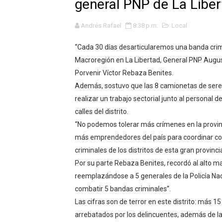
general PNP de La Libe
GEANMARCO QUEZADA PRES
Andrés Rafael
8:38 p.m.
Local
14 COLEGIOS DE TRUJILLO
“Cada 30 días desarticularemos una banda criminal
¿Viajas por Fiestas Patrias
Macroregión en La Libertad, General PNP Augusto
Porvenir Víctor Rebaza Benites.
JAMES PÉREZ ASEGURA QU
Además, sostuvo que las 8 camionetas de sere
realizar un trabajo sectorial junto al personal 
MÁS DE 12 MIL USUARIOS 
calles del distrito.
OSIPTEL: Ahora dar de baja 
“No podemos tolerar más crímenes en la provinci
más emprendedores del país para coordinar conj
¿Viajas por fiestas patrias
criminales de los distritos de esta gran provinci
Por su parte Rebaza Benites, recordó al alto ma
REGULARIZA TUS DEUDAS P
reemplazándose a 5 generales de la Policía Na
combatir 5 bandas criminales”.
HIDRANDINA: POR FIESTA
Las cifras son de terror en este distrito: más 1
La Universidad de Piura co
arrebatados por los delincuentes, además de las