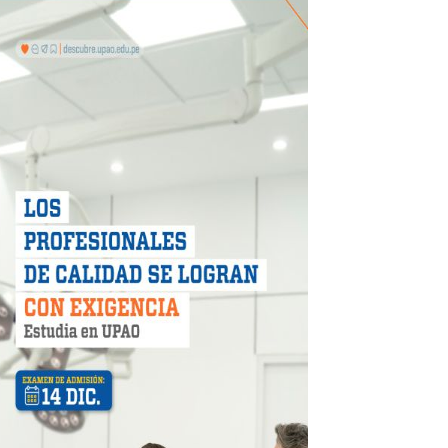
 DE LA LIBERTAD"
DIENDO CON ENERGÍA” DE HIDRANDINA
ión de paga mientras no estés en casa
 PISTAS DE FLORENCIA DE MORA
IAS MÍNIMAS DE SEGURIDAD
stino con Checa tu señal
RTICIPA EN EL SORTEO POR FIESTAS PATRIAS DE HIDRAN
EGULARIZAR DEUDAS ELÉCTRICAS
rujillo