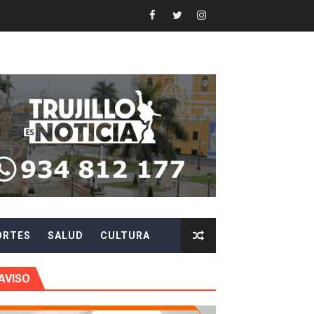
 en beneficios para toda su familia
 identidad
 fenómeno El Niño
ARA EVITAR ROBOS Y ESTAFAS
LA CIUDADANÍA A REPORTARLOS
CIPAR EN EL SORTEO DE HIDRANDINA
ORTES
SALUD
CULTURA
más de S/180,000 en premios
 móvil en primer semestre de 2026
AVISO
icio móvil en el primer semestre de 2026