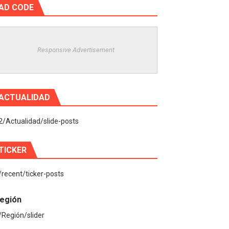
AD CODE
Responsive Advertisement
ACTUALIDAD
2/Actualidad/slide-posts
TICKER
/recent/ticker-posts
egión
/Región/slider