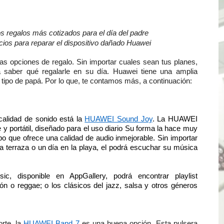
TÓ JURAMENTO COMO DIPUTADO "POR LA PACIFICACIÓN
s regalos más cotizados para el día del padre
 Y VIRÚ BUSCAN LA ACREDITACIÓN DEL PROGRAMA “APREN
ios para reparar el dispositivo dañado Huawei
? Así puedes evitar pagar por telefonía, internet o televis
as opciones de regalo. Sin importar cuales sean tus planes,
 saber qué regalarle en su día. Huawei tiene una amplia
E EN SUS PRIMEROS MESES DE GESTIÓN RECUPERARÁ LAS
 tipo de papá. Por lo que, te contamos más, a continuación:
QUEDARON SIN ENERGÍA POR NO RESPETARSE LAS DISTANC
calidad de sonido está la
HUAWEI Sound Joy
. La HUAWEI
tu servicio de internet o telefonía solo toma un día hábil
y portátil, diseñado para el uso diario Su forma la hace muy
o que ofrece una calidad de audio inmejorable. Sin importar
? OSIPTEL recomienda verificar la cobertura móvil de tu de
la terraza o un día en la playa, el podrá escuchar su música
OR VIDEO GESTIÓN, ACCEDE A FACILIDADES DE PAGO Y PA
 disponible en AppGallery, podrá encontrar playlist
ón o reggae; o los clásicos del jazz, salsa y otros géneros
S PATRIAS APROVECHA LAS FACILIDADES DE PAGO PARA R
mparte su propuesta académica con escolares y padres de T
orte, la
HUAWEI Band 7
es una buena opción. Esta pulsera