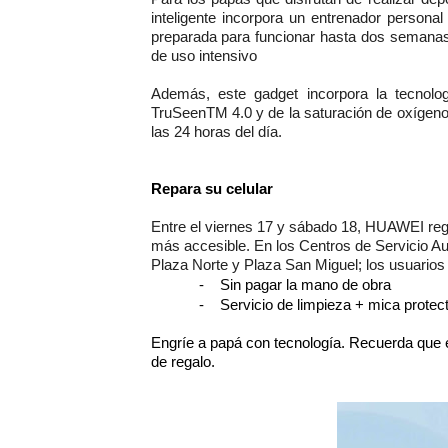
inteligente incorpora un entrenador person
OSIPTEL: empresas operador
preparada para funcionar hasta dos semanas
de uso intensivo
Yape habilita envío de rem
Además, este gadget incorpora la tecnolo
TruSeenTM 4.0 y de la saturación de oxígeno
Decano de Economistas: nue
las 24 horas del día.
Concrevía impulsa la const
Repara su celular
ADAS: QUEDAN MENOS DE 9
Entre el viernes 17 y sábado 18, HUAWEI rega
más accesible. En los Centros de Servicio 
Plaza Norte y Plaza San Miguel; los usuarios
-
Sin pagar la mano de obra
-
S
ervicio de limpieza + mica protect
Engríe a papá con tecnología. Recuerda que e
de regalo.