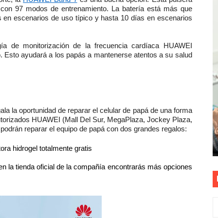
al con 97 modos de entrenamiento. La batería está más que
as están obligadas a verificar tope de 7 líneas móviles d
 en escenarios de uso típico y hasta 10 días en escenarios
esas a Venezuela sin comisión tras emergencia por terrem
gía de monitorización de la frecuencia cardíaca HUAWEI
. Esto ayudará a los papás a mantenerse atentos a su salud
vo gobierno debe priorizar seguridad y facilitar proyecto 
rucción de vías más duraderas en el Perú
0 DÍAS PARA PROTEGER A TRUJILLO Y VIRÚ DE "EL NIÑO"
la la oportunidad de reparar el celular de papá de una forma
Autorizados HUAWEI (Mall Del Sur, MegaPlaza, Jockey Plaza,
 podrán reparar el equipo de papá con dos grandes regalos:
ora hidrogel totalmente gratis
n la tienda oficial de la compañía encontrarás más opciones