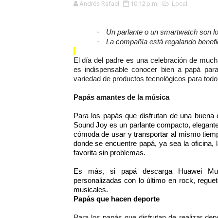
Andrés Rafael
10:12 p.m.
Local
GEANMARCO QUEZADA PRES
·
Un parlante o un smartwatch son lo
14 COLEGIOS DE TRUJILLO
·
La compañía está regalando benefic
¿Viajas por Fiestas Patrias
El día del padre es una celebración de much
es indispensable conocer bien a papá para
JAMES PÉREZ ASEGURA QU
variedad de productos tecnológicos para todo
Papás amantes de la música
MÁS DE 12 MIL USUARIOS 
Para los papás que disfrutan de una buena 
OSIPTEL: Ahora dar de baja 
Sound Joy es un parlante compacto, elegante 
cómoda de usar y transportar al mismo tiemp
¿Viajas por fiestas patrias
donde se encuentre papá, ya sea la oficina, 
favorita sin problemas.
REGULARIZA TUS DEUDAS P
Es más, si papá descarga Huawei Music,
personalizadas con lo último en rock, reguet
HIDRANDINA: POR FIESTA
musicales.
Papás que hacen deporte
La Universidad de Piura co
Para los papás que disfrutan de realizar dep