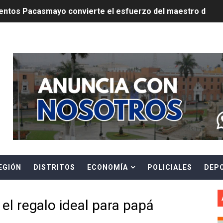
ntos Pacasmayo convierte el esfuerzo del maestro de obra
lulares: usuarios recuperarán su línea tras verificación de
Header Ads Widget
riorizar el impulso a la inversión privada y medidas contra
E FALSOS TRABAJADORES Y BRINDA RECOMENDACIONES P
RE EL PELIGRO DE LOS CABLES EN DESUSO Y EXHORTA A 
ENEN PLAZO PARA PONERSE AL DÍA EN SU RECIBO Y PARTI
e Aptitud Académica (TAA) para la Admisión 2027
EGIÓN
DISTRITOS
ECONOMÍA
POLICIALES
DEP
a edición del concurso nacional Orgullo Emprendedor con 
ones del OSIPTEL estuvieron relacionadas con el servicio
el regalo ideal para papá
atenciones a usuarios de La Libertad fueron sobre el serv