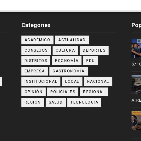
Categories
Pop
ACADÉMICO
ACTUALIDAD
CONSEJOS
CULTURA
DEPORTES
DISTRITOS
ECONOMÍA
EDU
S/1
EMPRESA
GASTRONOMÍA
INSTITUCIONAL
LOCAL
NACIONAL
OPINIÓN
POLICIALES
REGIONAL
A R
REGIÓN
SALUD
TECNOLOGÍA