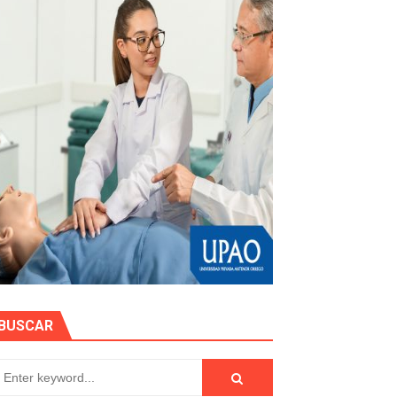
e personas naturales durante contratación
otos
hidrocarburífero en La Libertad
BUSCAR