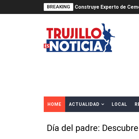
BREAKING
Construye Experto de Ceme
OSIPTEL frente a robo de ce
IPE: Nuevo gobierno debe p
HIDRANDINA ALERTA SOBR
HIDRANDINA ADVIERTE SOB
HASTA EL 2 DE AGOSTO TI
La UDEP aplicará el Test d
HOME
ACTUALIDAD
LOCAL
R
Caja Arequipa lanza tercer
Tres de cada cuatro atenci
Día del padre: Descubre 
OSIPTEL: nueve de cada 10 