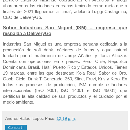
abarcaremos las ciudades cercanas teniendo como meta que a
finales del 2021 lleguemos a Lima”, adelantó Luiggi Castagnino,
CEO de DeliveryGo.
Sobre Industrias San Miguel (ISM) – empresa que
respalda a DeliveryGo
Industrias San Miguel es una empresa peruana dedicada a la
producción de soft drink, néctares de frutas y agua natural
fundada por el matrimonio de Jorge Añaños y Tania Alcázar.
Cuenta con operaciones en 7 países: Perú, Chile, República
Dominicana, Brasil, Haití, Puerto Rico y Estados Unidos. Tienen
19 marcas, entre las que destacan: Kola Real, Sabor de Oro,
Goob, Cielo, Drink T, Generade, 360, Sline, Fruvi, Kris y Kero. En
todos sus procesos de producción, ISM cumple estándares
internacionales (ISO 9001, ISO 14001 e ISO 45001) que
certifican la alta calidad de sus productos y el cuidado por el
medio ambiente.
Andrés Rafael López
Price:
12:19 p.m.
Compartir