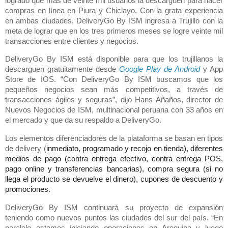
logrado que más de veinte mil usuarios la descarguen para hacer
compras en línea en Piura y Chiclayo. Con la grata experiencia
en ambas ciudades, DeliveryGo By ISM ingresa a Trujillo con la
meta de lograr que en los tres primeros meses se logre veinte mil
transacciones entre clientes y negocios.
DeliveryGo By ISM está disponible para que los trujillanos la
descarguen gratuitamente desde
Google
Play de Android
y App
Store de IOS. “Con DeliveryGo By ISM buscamos que los
pequeños negocios sean más competitivos, a través de
transacciones ágiles y seguras”, dijo Hans Añaños, director de
Nuevos Negocios de ISM, multinacional peruana con 33 años en
el mercado y que da su respaldo a DeliveryGo.
Los elementos diferenciadores de la plataforma se basan en tipos
de delivery (
inmediato, programado y recojo en tienda), diferentes
medios de pago (contra entrega efectivo, contra entrega POS,
pago online y transferencias bancarias), compra segura (si no
llega el producto se devuelve el dinero), cupones de descuento y
promociones.
DeliveryGo By ISM continuará su proyecto de expansión
teniendo como nuevos puntos las ciudades del sur del país. “En
paralelo estamos iniciando operaciones en Arequipa y luego