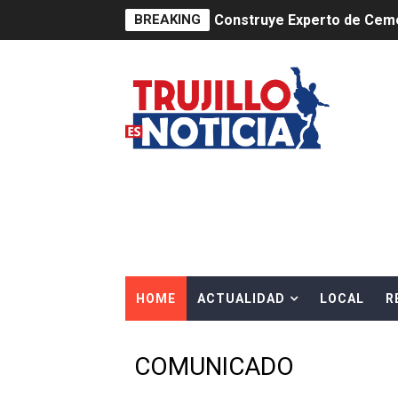
BREAKING
Construye Experto de Ceme
OSIPTEL frente a robo de ce
IPE: Nuevo gobierno debe p
HIDRANDINA ALERTA SOBR
HIDRANDINA ADVIERTE SOB
HASTA EL 2 DE AGOSTO TI
La UDEP aplicará el Test d
HOME
ACTUALIDAD
LOCAL
R
Caja Arequipa lanza tercer
Tres de cada cuatro atenci
COMUNICADO
OSIPTEL: nueve de cada 10 