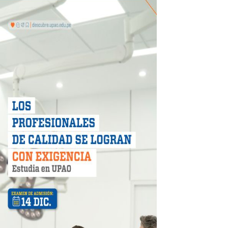
 DE LA LIBERTAD"
DIENDO CON ENERGÍA” DE HIDRANDINA
ión de paga mientras no estés en casa
 PISTAS DE FLORENCIA DE MORA
IAS MÍNIMAS DE SEGURIDAD
stino con Checa tu señal
RTICIPA EN EL SORTEO POR FIESTAS PATRIAS DE HIDRAN
EGULARIZAR DEUDAS ELÉCTRICAS
rujillo