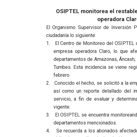
OSIPTEL: empresas operador
OSIPTEL monitorea el restable
operadora Clar
Yape habilita envío de rem
El Organismo Supervisor de Inversión P
ciudadanía lo siguiente:
Decano de Economistas: nue
1.
El Centro de Monitoreo del OSIPTEL d
Concrevía impulsa la const
empresa operadora Claro, lo que afe
departamentos de Amazonas, Áncash, C
ADAS: QUEDAN MENOS DE 9
Tumbes. Esta incidencia se viene reg
febrero.
2.
Conocido el hecho, se solicitó a la e
así como un reporte detallado del 
servicio, a fin de evaluar y determi
vigente.
3.
El OSIPTEL se encuentra monitoreando
departamentos mencionados.
4.
Se recuerda a los abonados afectad