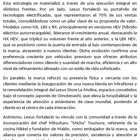
E
sta estrategia se materializó a través de una ejecución integral en
distintos frentes. Por un lado, Lexus fortaleció su portafolio de
tecnologías electrificadas, que representaron el 70% de sus ventas
totales, consolidándose como un pilar clave de su propuesta de valor.
Modelos como NX, LBX y RX, principalmente en versiones HEV (híbrido
eléctrico
autorrecargable
), lideraron el crecimiento anual, destacando la
NX HEV, que triplicó su volumen frente al año anterior, y la LBX HEV,
que se posicionó como la puerta de entrada al lujo contemporáneo de
la marca, atrayendo a nuevos clientes.
Dich
a evolución confirma una
preferencia creciente por vehículos premium que ofrecen atributos
diferenciadores como silencio y suavidad de marcha, eficiencia y un alto
nivel de refinamiento alineado con un estilo de vida sofisticado.
En paralelo, la marca reforzó su presencia física y cercanía con los
clientes mediante la inauguración de una nueva tienda en Miraflores y
la remodelación integral del Lexus Store La Molina, espacios concebidos
bajo el concepto japonés de
Omotenashi
, que eleva la hospitalidad y la
experiencia de atención a estándares de clase mundial, poniendo al
cliente en el centro de cada interacción.
Asimismo, Lexus fortaleció su vínculo con la comunidad a través de la
incorporación del chef
Mitsuharu
“Micha”
Tsumura
, referente de la
cocina
Nikkei
y fundador de
Maido
, como embajador de la marca, una
alianza que conecta los valores de precisión, excelencia y atención al