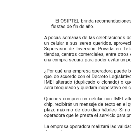
HASTA EL 2 DE AGOSTO TI
El OSIPTEL brinda recomendaciones
La UDEP aplicará el Test d
·
fiestas de fin de año.
Caja Arequipa lanza tercer
A pocas semanas de las celebraciones de
un celular a sus seres queridos, aprovec
Tres de cada cuatro atenci
Supervisor de Inversión Privada en Te
tiendas, centros comerciales, entre otros
una compra segura, para poder evitar un po
OSIPTEL: nueve de cada 10 
¿Por qué una empresa operadora puede bl
que, de acuerdo con el Decreto Legislativ
IMEI alterado (duplicado o clonado) o que
será bloqueado y quedará inoperativo en cu
Quienes compren un celular con IMEI alte
chip, recibirán un mensaje de texto en el
plazo máximo de dos días hábiles. Si no
operadora que le presta el servicio para p
La empresa operadora realizará las valid