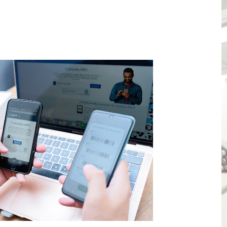
as están obligadas a verificar tope de 7 líneas móviles d
esas a Venezuela sin comisión tras emergencia por terrem
vo gobierno debe priorizar seguridad y facilitar proyecto 
rucción de vías más duraderas en el Perú
0 DÍAS PARA PROTEGER A TRUJILLO Y VIRÚ DE "EL NIÑO"
ntos Pacasmayo convierte el esfuerzo del maestro de obra
lulares: usuarios recuperarán su línea tras verificación de
riorizar el impulso a la inversión privada y medidas contra
E FALSOS TRABAJADORES Y BRINDA RECOMENDACIONES P
RE EL PELIGRO DE LOS CABLES EN DESUSO Y EXHORTA A 