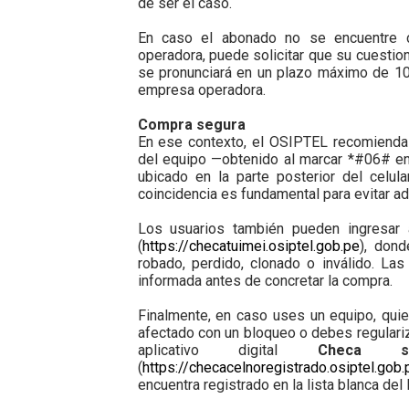
de ser el caso.
En caso el abonado no se encuentre c
operadora, puede solicitar que su cuestio
se pronunciará en un plazo máximo de 10 
empresa operadora.
Compra segura
En ese contexto, el OSIPTEL recomienda 
del equipo —obtenido al marcar *#06# en 
ubicado en la parte posterior del celula
coincidencia es fundamental para evitar ad
Los usuarios también pueden ingresar a
(
https://checatuimei.osiptel.gob.pe
), dond
robado, perdido, clonado o inválido. La
informada antes de concretar la compra.
Finalmente, en caso uses un equipo, quier
afectado con un bloqueo o debes regulariz
aplicativo digital
Checa 
(
https://checacelnoregistrado.osiptel.gob.
encuentra registrado en la lista blanca del