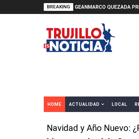
BREAKING
GEANMARCO QUEZADA PRES
14 COLEGIOS DE TRUJILLO
¿Viajas por Fiestas Patrias
JAMES PÉREZ ASEGURA QU
MÁS DE 12 MIL USUARIOS 
OSIPTEL: Ahora dar de baja 
¿Viajas por fiestas patrias
HOME
ACTUALIDAD
LOCAL
R
REGULARIZA TUS DEUDAS P
HIDRANDINA: POR FIESTA
Navidad y Año Nuevo: ¿
La Universidad de Piura co