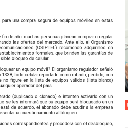
ENEN PLAZO PARA PONERSE AL DÍA EN SU RECIBO Y PARTI
 para una compra segura de equipos móviles en estas
e Aptitud Académica (TAA) para la Admisión 2027
a edición del concurso nacional Orgullo Emprendedor con 
 fin de año, muchas personas planean comprar o regalar
hando las ofertas del mercado. Ante ello, el Organismo
ones del OSIPTEL estuvieron relacionadas con el servicio
lecomunicaciones (OSIPTEL) recomendó adquirirlos en
 establecimientos formales, que brinden las garantías de
sible bloqueo de celular.
atenciones a usuarios de La Libertad fueron sobre el serv
oquear un equipo móvil? El organismo regulador señaló
o 1338, todo celular reportado como robado, perdido, con
 no figure en la lista de equipos válidos (lista blanca)
alquier operador del país.
rado (duplicado o clonado) e intenten activarlo con un
 que se les informará que su equipo será bloqueado en un
 está de acuerdo, el abonado debe acudir a la empresa
resentar un cuestionamiento al bloqueo.
aciones correspondientes y procederá con el desbloqueo,