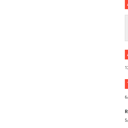
1
6
R
5