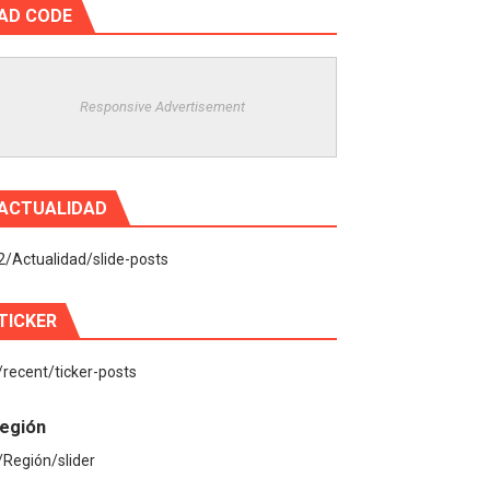
AD CODE
Responsive Advertisement
ACTUALIDAD
2/Actualidad/slide-posts
TICKER
/recent/ticker-posts
egión
/Región/slider