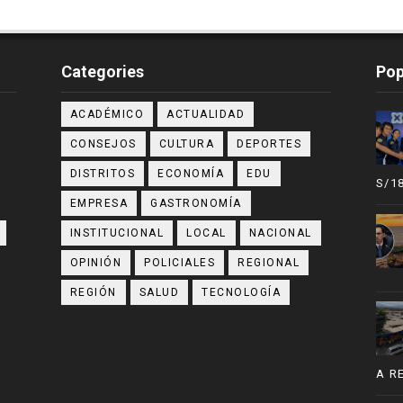
Categories
Pop
ACADÉMICO
ACTUALIDAD
CONSEJOS
CULTURA
DEPORTES
DISTRITOS
ECONOMÍA
EDU
S/1
EMPRESA
GASTRONOMÍA
INSTITUCIONAL
LOCAL
NACIONAL
OPINIÓN
POLICIALES
REGIONAL
REGIÓN
SALUD
TECNOLOGÍA
A R