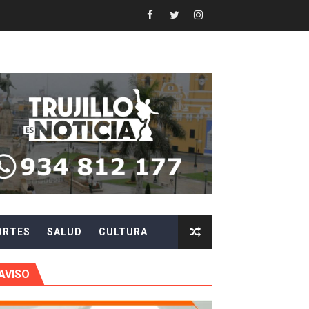
 DE LA LIBERTAD"
DIENDO CON ENERGÍA” DE HIDRANDINA
ión de paga mientras no estés en casa
 PISTAS DE FLORENCIA DE MORA
IAS MÍNIMAS DE SEGURIDAD
stino con Checa tu señal
ORTES
SALUD
CULTURA
RTICIPA EN EL SORTEO POR FIESTAS PATRIAS DE HIDRAN
EGULARIZAR DEUDAS ELÉCTRICAS
AVISO
rujillo