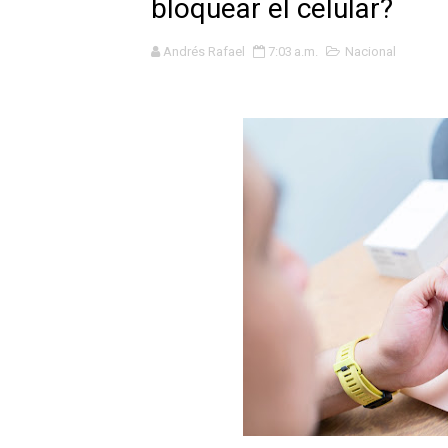
bloquear el celular?
OSIPTEL: empresas operador
Andrés Rafael
7:03 a.m.
Nacional
Yape habilita envío de rem
Decano de Economistas: nue
Concrevía impulsa la const
ADAS: QUEDAN MENOS DE 9
Construye Experto de Ceme
OSIPTEL frente a robo de ce
IPE: Nuevo gobierno debe p
HIDRANDINA ALERTA SOBR
HIDRANDINA ADVIERTE SOB