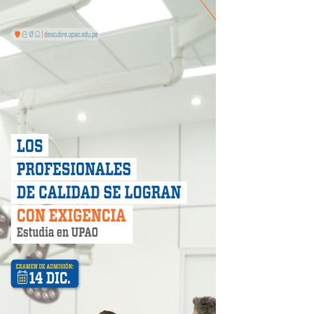
e personas naturales durante contratación
otos
hidrocarburífero en La Libertad
 en beneficios para toda su familia
 identidad
 fenómeno El Niño
ARA EVITAR ROBOS Y ESTAFAS
LA CIUDADANÍA A REPORTARLOS