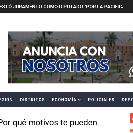
TÓ JURAMENTO COMO DIPUTADO "POR LA PACIFICACIÓN
 Y VIRÚ BUSCAN LA ACREDITACIÓN DEL PROGRAMA “APREN
Header Ads Widget
? Así puedes evitar pagar por telefonía, internet o televis
E EN SUS PRIMEROS MESES DE GESTIÓN RECUPERARÁ LAS
QUEDARON SIN ENERGÍA POR NO RESPETARSE LAS DISTANC
tu servicio de internet o telefonía solo toma un día hábil
? OSIPTEL recomienda verificar la cobertura móvil de tu de
EGIÓN
DISTRITOS
ECONOMÍA
POLICIALES
DEP
OR VIDEO GESTIÓN, ACCEDE A FACILIDADES DE PAGO Y PA
S PATRIAS APROVECHA LAS FACILIDADES DE PAGO PARA R
Por qué motivos te pueden
mparte su propuesta académica con escolares y padres de T