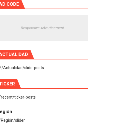
AD CODE
Responsive Advertisement
ACTUALIDAD
2/Actualidad/slide-posts
TICKER
/recent/ticker-posts
egión
/Región/slider