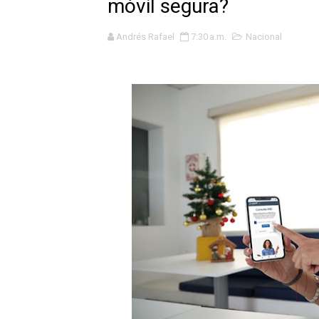
móvil segura?
GEANMARCO QUEZADA PRES
Andrés Rafael
7:30 a.m.
Nacional
14 COLEGIOS DE TRUJILLO
¿Viajas por Fiestas Patrias
JAMES PÉREZ ASEGURA QU
MÁS DE 12 MIL USUARIOS 
OSIPTEL: Ahora dar de baja 
¿Viajas por fiestas patrias
REGULARIZA TUS DEUDAS P
HIDRANDINA: POR FIESTA
La Universidad de Piura co