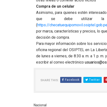
otras líneas o cometer actos ilícitos
Compra de un celular
Asimismo, para quienes estén interesados
que se debe utilizar la 
(
https://checatuequipomovil.osiptel.gob.p
por marca, características y precios, lo qu
decisión de compra.
Para mayor información sobre los servicio
oficina regional del OSIPTEL en La Libertad
de lunes a viernes, de 8:30 a. m. a 1 p. m.
escribir al correo electrónico
usuarios@osi
Facebook
Twitter
SHARE THIS:
Nacional