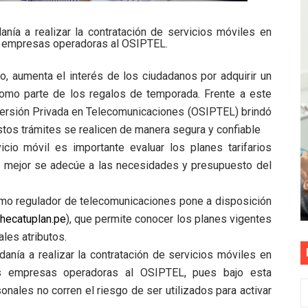
as están obligadas a verificar tope de 7 líneas móviles d
nía a realizar la contratación de servicios móviles en
s empresas operadoras al OSIPTEL.
esas a Venezuela sin comisión tras emergencia por terrem
ño, aumenta el interés de los ciudadanos por adquirir un
vo gobierno debe priorizar seguridad y facilitar proyecto 
 como parte de los regalos de temporada. Frente a este
rucción de vías más duraderas en el Perú
versión Privada en Telecomunicaciones (OSIPTEL) brindó
tos trámites se realicen de manera segura y confiable
0 DÍAS PARA PROTEGER A TRUJILLO Y VIRÚ DE "EL NIÑO"
icio móvil es importante evaluar los planes tarifarios
ue mejor se adecúe a las necesidades y presupuesto del
ismo regulador de telecomunicaciones pone a disposición
hecatuplan.pe
), que permite conocer los planes vigentes
les atributos.
danía a realizar la contratación de servicios móviles en
as empresas operadoras al OSIPTEL, pues bajo esta
nales no corren el riesgo de ser utilizados para activar