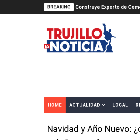
BREAKING
Construye Experto de Ceme
OSIPTEL frente a robo de ce
IPE: Nuevo gobierno debe p
HIDRANDINA ALERTA SOBR
HIDRANDINA ADVIERTE SOB
HASTA EL 2 DE AGOSTO TI
La UDEP aplicará el Test d
HOME
ACTUALIDAD
LOCAL
R
Caja Arequipa lanza tercer
Tres de cada cuatro atenci
Navidad y Año Nuevo: ¿
OSIPTEL: nueve de cada 10 