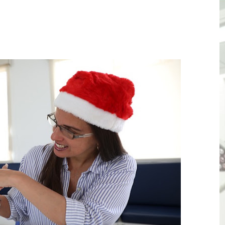
TÓ JURAMENTO COMO DIPUTADO "POR LA PACIFICACIÓN
 Y VIRÚ BUSCAN LA ACREDITACIÓN DEL PROGRAMA “APREN
? Así puedes evitar pagar por telefonía, internet o televis
E EN SUS PRIMEROS MESES DE GESTIÓN RECUPERARÁ LAS
QUEDARON SIN ENERGÍA POR NO RESPETARSE LAS DISTANC
tu servicio de internet o telefonía solo toma un día hábil
? OSIPTEL recomienda verificar la cobertura móvil de tu de
OR VIDEO GESTIÓN, ACCEDE A FACILIDADES DE PAGO Y PA
S PATRIAS APROVECHA LAS FACILIDADES DE PAGO PARA R
mparte su propuesta académica con escolares y padres de T