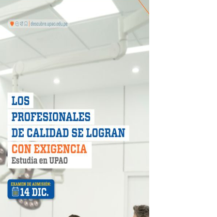
 DE LA LIBERTAD"
DIENDO CON ENERGÍA” DE HIDRANDINA
ión de paga mientras no estés en casa
 PISTAS DE FLORENCIA DE MORA
IAS MÍNIMAS DE SEGURIDAD
stino con Checa tu señal
RTICIPA EN EL SORTEO POR FIESTAS PATRIAS DE HIDRAN
EGULARIZAR DEUDAS ELÉCTRICAS
rujillo