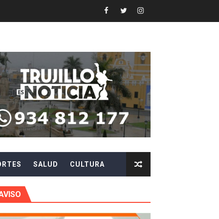
 en beneficios para toda su familia
 identidad
 fenómeno El Niño
ARA EVITAR ROBOS Y ESTAFAS
LA CIUDADANÍA A REPORTARLOS
CIPAR EN EL SORTEO DE HIDRANDINA
ORTES
SALUD
CULTURA
más de S/180,000 en premios
 móvil en primer semestre de 2026
AVISO
icio móvil en el primer semestre de 2026