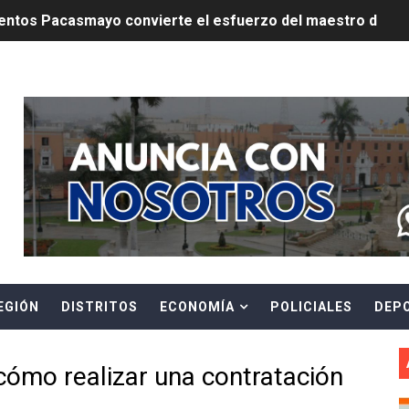
ntos Pacasmayo convierte el esfuerzo del maestro de obra
lulares: usuarios recuperarán su línea tras verificación de
Header Ads Widget
riorizar el impulso a la inversión privada y medidas contra
E FALSOS TRABAJADORES Y BRINDA RECOMENDACIONES P
RE EL PELIGRO DE LOS CABLES EN DESUSO Y EXHORTA A 
ENEN PLAZO PARA PONERSE AL DÍA EN SU RECIBO Y PARTI
e Aptitud Académica (TAA) para la Admisión 2027
EGIÓN
DISTRITOS
ECONOMÍA
POLICIALES
DEP
a edición del concurso nacional Orgullo Emprendedor con 
ones del OSIPTEL estuvieron relacionadas con el servicio
cómo realizar una contratación
atenciones a usuarios de La Libertad fueron sobre el serv