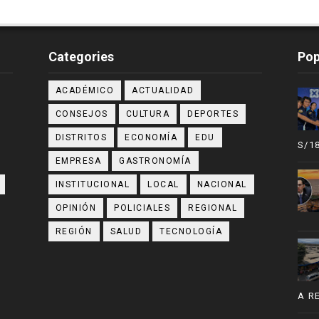
Categories
Pop
ACADÉMICO
ACTUALIDAD
CONSEJOS
CULTURA
DEPORTES
DISTRITOS
ECONOMÍA
EDU
S/1
EMPRESA
GASTRONOMÍA
INSTITUCIONAL
LOCAL
NACIONAL
OPINIÓN
POLICIALES
REGIONAL
REGIÓN
SALUD
TECNOLOGÍA
A R