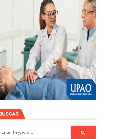
e personas naturales durante contratación
otos
hidrocarburífero en La Libertad
BUSCAR