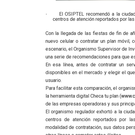
OSIPTEL: empresas operador
El OSIPTEL recomendó a la ciudada
·
centros de atención reportados por la
Yape habilita envío de rem
Con la llegada de las fiestas de fin de a
Decano de Economistas: nue
nuevo celular o contratar un plan móvil,
Concrevía impulsa la const
escenario, el Organismo Supervisor de In
una serie de recomendaciones para que es
ADAS: QUEDAN MENOS DE 9
En esa línea, antes de contratar un serv
disponibles en el mercado y elegir el q
usuario.
Para facilitar esta comparación, el organ
la herramienta digital Checa tu plan (
www.c
de las empresas operadoras y sus principa
El organismo regulador exhortó a la ciuda
centros de atención reportados por l
modalidad de contratación, sus datos perso