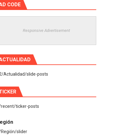
AD CODE
Responsive Advertisement
ACTUALIDAD
2/Actualidad/slide-posts
TICKER
/recent/ticker-posts
egión
/Región/slider