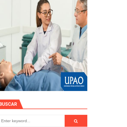
e personas naturales durante contratación
otos
hidrocarburífero en La Libertad
BUSCAR