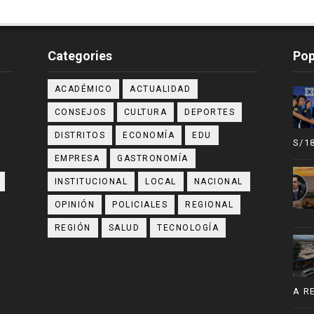
Categories
Pop
ACADÉMICO
ACTUALIDAD
CONSEJOS
CULTURA
DEPORTES
DISTRITOS
ECONOMÍA
EDU
S/1
EMPRESA
GASTRONOMÍA
INSTITUCIONAL
LOCAL
NACIONAL
OPINIÓN
POLICIALES
REGIONAL
REGIÓN
SALUD
TECNOLOGÍA
A R