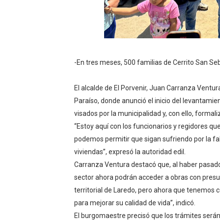
OSIPTEL: empresas operador
Yape habilita envío de rem
Decano de Economistas: nue
-En tres meses, 500 familias de Cerrito San S
Concrevía impulsa la const
El alcalde de El Porvenir, Juan Carranza Ventura
Paraíso, donde anunció el inicio del levantamie
ADAS: QUEDAN MENOS DE 9
visados por la municipalidad y, con ello, forma
“Estoy aquí con los funcionarios y regidores qu
podemos permitir que sigan sufriendo por la fal
viviendas”, expresó la autoridad edil.
Carranza Ventura destacó que, al haber pasado l
sector ahora podrán acceder a obras con presup
territorial de Laredo, pero ahora que tenemos 
para mejorar su calidad de vida”, indicó.
El burgomaestre precisó que los trámites serán 