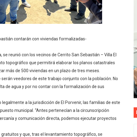
as están obligadas a verificar tope de 7 líneas móviles d
esas a Venezuela sin comisión tras emergencia por terrem
vo gobierno debe priorizar seguridad y facilitar proyecto 
ebastián contarán con viviendas formalizadas-
rucción de vías más duraderas en el Perú
, se reunió con los vecinos de Cerrito San Sebastián – Villa El
nto topográfico que permitirá elaborar los planos catastrales
0 DÍAS PARA PROTEGER A TRUJILLO Y VIRÚ DE "EL NIÑO"
lizar más de 500 viviendas en un plazo de tres meses.
e serán veedores de este trabajo conjunto con la población. No
ta de agua y por no contar con la formalización de sus
egalmente a la jurisdicción de El Porvenir, las familias de este
uesto municipal. “Antes pertenecían a la circunscripción
cercanía y comunicación directa, podemos ejecutar proyectos
gratuitos y que, tras el levantamiento topográfico, se