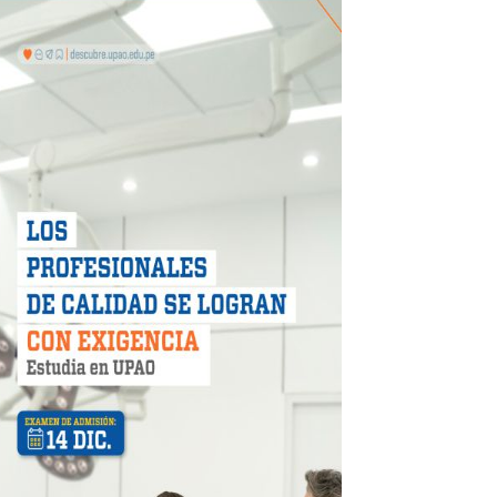
 DE LA LIBERTAD"
DIENDO CON ENERGÍA” DE HIDRANDINA
ión de paga mientras no estés en casa
 PISTAS DE FLORENCIA DE MORA
IAS MÍNIMAS DE SEGURIDAD
stino con Checa tu señal
RTICIPA EN EL SORTEO POR FIESTAS PATRIAS DE HIDRAN
EGULARIZAR DEUDAS ELÉCTRICAS
rujillo