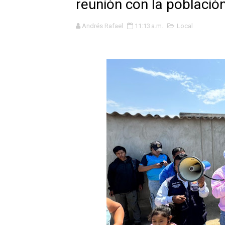
reunión con la població
GEANMARCO QUEZADA PRES
Andrés Rafael
11:13 a.m.
Local
14 COLEGIOS DE TRUJILLO
¿Viajas por Fiestas Patrias
JAMES PÉREZ ASEGURA QU
MÁS DE 12 MIL USUARIOS 
OSIPTEL: Ahora dar de baja 
¿Viajas por fiestas patrias
REGULARIZA TUS DEUDAS P
HIDRANDINA: POR FIESTA
La Universidad de Piura co