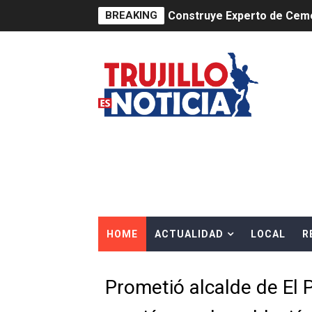
BREAKING
Construye Experto de Ceme
OSIPTEL frente a robo de ce
IPE: Nuevo gobierno debe p
HIDRANDINA ALERTA SOBR
HIDRANDINA ADVIERTE SOB
HASTA EL 2 DE AGOSTO TI
La UDEP aplicará el Test d
HOME
ACTUALIDAD
LOCAL
R
Caja Arequipa lanza tercer
Tres de cada cuatro atenci
Prometió alcalde de El 
OSIPTEL: nueve de cada 10 