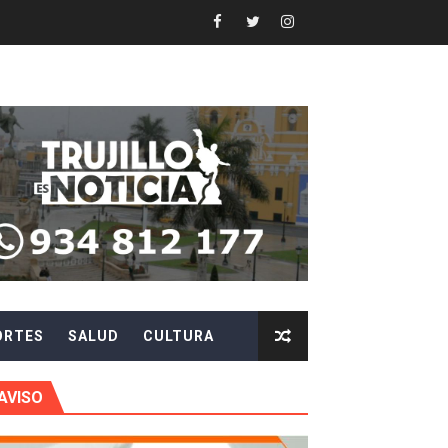
 en beneficios para toda su familia
 identidad
 fenómeno El Niño
ARA EVITAR ROBOS Y ESTAFAS
LA CIUDADANÍA A REPORTARLOS
CIPAR EN EL SORTEO DE HIDRANDINA
ORTES
SALUD
CULTURA
más de S/180,000 en premios
 móvil en primer semestre de 2026
AVISO
icio móvil en el primer semestre de 2026