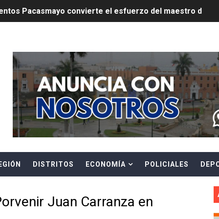
ntos Pacasmayo convierte el esfuerzo del maestro de obra
lulares: usuarios recuperarán su línea tras verificación de
Header Ads Widget
riorizar el impulso a la inversión privada y medidas contra
E FALSOS TRABAJADORES Y BRINDA RECOMENDACIONES P
RE EL PELIGRO DE LOS CABLES EN DESUSO Y EXHORTA A 
ENEN PLAZO PARA PONERSE AL DÍA EN SU RECIBO Y PARTI
e Aptitud Académica (TAA) para la Admisión 2027
EGIÓN
DISTRITOS
ECONOMÍA
POLICIALES
DEP
a edición del concurso nacional Orgullo Emprendedor con 
ones del OSIPTEL estuvieron relacionadas con el servicio
Porvenir Juan Carranza en
atenciones a usuarios de La Libertad fueron sobre el serv