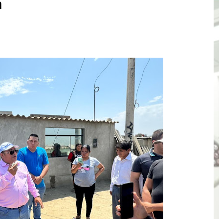
n
TÓ JURAMENTO COMO DIPUTADO "POR LA PACIFICACIÓN
 Y VIRÚ BUSCAN LA ACREDITACIÓN DEL PROGRAMA “APREN
? Así puedes evitar pagar por telefonía, internet o televis
E EN SUS PRIMEROS MESES DE GESTIÓN RECUPERARÁ LAS
QUEDARON SIN ENERGÍA POR NO RESPETARSE LAS DISTANC
tu servicio de internet o telefonía solo toma un día hábil
? OSIPTEL recomienda verificar la cobertura móvil de tu de
OR VIDEO GESTIÓN, ACCEDE A FACILIDADES DE PAGO Y PA
S PATRIAS APROVECHA LAS FACILIDADES DE PAGO PARA R
mparte su propuesta académica con escolares y padres de T