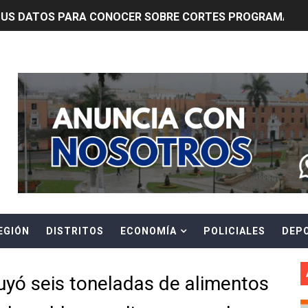
TUS DATOS PARA CONOCER SOBRE CORTES PROGRAMADOS 
0 DÍAS PARA PROTEGER A TRUJILLO Y VIRÚ DE "EL NIÑO"
Header Ads Widget
ntos Pacasmayo convierte el esfuerzo del maestro de obra
lulares: usuarios recuperarán su línea tras verificación de
riorizar el impulso a la inversión privada y medidas contra
E FALSOS TRABAJADORES Y BRINDA RECOMENDACIONES P
RE EL PELIGRO DE LOS CABLES EN DESUSO Y EXHORTA A 
EGIÓN
DISTRITOS
ECONOMÍA
POLICIALES
DEP
ENEN PLAZO PARA PONERSE AL DÍA EN SU RECIBO Y PARTI
e Aptitud Académica (TAA) para la Admisión 2027
buyó seis toneladas de alimentos
a edición del concurso nacional Orgullo Emprendedor con 