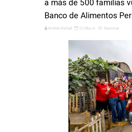
a más de 500 familias v
Tres de cada cuatro atenci
Banco de Alimentos Per
OSIPTEL: nueve de cada 10 
Andrés Rafael
12:38 p.m.
Nacional
GEANMARCO QUEZADA PRES
14 COLEGIOS DE TRUJILLO
¿Viajas por Fiestas Patrias
JAMES PÉREZ ASEGURA QU
MÁS DE 12 MIL USUARIOS 
OSIPTEL: Ahora dar de baja 
¿Viajas por fiestas patrias
REGULARIZA TUS DEUDAS P