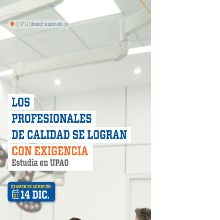
 móvil en primer semestre de 2026
icio móvil en el primer semestre de 2026
 DE LA LIBERTAD"
DIENDO CON ENERGÍA” DE HIDRANDINA
ión de paga mientras no estés en casa
 PISTAS DE FLORENCIA DE MORA
IAS MÍNIMAS DE SEGURIDAD
stino con Checa tu señal
RTICIPA EN EL SORTEO POR FIESTAS PATRIAS DE HIDRAN