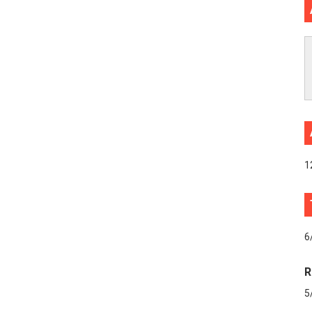
1
6
R
5