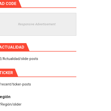
AD CODE
Responsive Advertisement
ACTUALIDAD
2/Actualidad/slide-posts
TICKER
/recent/ticker-posts
egión
/Región/slider