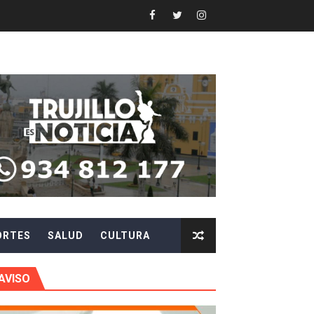
Y AGILIZAR LA ATENCIÓN ANTE PROBLEMAS ELÉCTRICO
 en beneficios para toda su familia
 identidad
 fenómeno El Niño
ARA EVITAR ROBOS Y ESTAFAS
LA CIUDADANÍA A REPORTARLOS
ORTES
SALUD
CULTURA
CIPAR EN EL SORTEO DE HIDRANDINA
AVISO
más de S/180,000 en premios