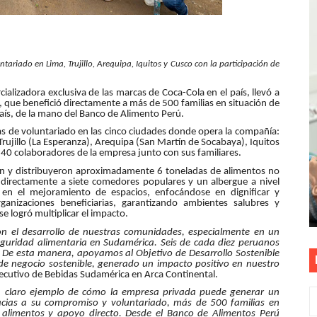
S PATRIAS APROVECHA LAS FACILIDADES DE PAGO PARA R
mparte su propuesta académica con escolares y padres de T
ariado en Lima, Trujillo, Arequipa, Iquitos y Cusco con la participación de
as están obligadas a verificar tope de 7 líneas móviles d
alizadora exclusiva de las marcas de Coca-Cola en el país, llevó a
, que benefició directamente a más de 500 familias en situación de
esas a Venezuela sin comisión tras emergencia por terrem
país, de la mano del Banco de Alimento Perú.
adas de voluntariado en las cinco ciudades donde opera la compañía:
 Trujillo (La Esperanza), Arequipa (San Martín de Socabaya), Iquitos
E ESTÁ PROHIBIDO COLOCAR PANCARTAS Y PROPAGANDA 
0 colaboradores de la empresa junto con sus familiares.
ron y distribuyeron aproximadamente 6 toneladas de alimentos no
 directamente a siete comedores populares y un albergue a nivel
n en el mejoramiento de espacios, enfocándose en dignificar y
rganizaciones beneficiarias, garantizando ambientes salubres y
e logró multiplicar el impacto.
con el desarrollo de nuestras comunidades, especialmente en un
seguridad alimentaria en Sudamérica. Seis de cada diez peruanos
 De esta manera, apoyamos al Objetivo de Desarrollo Sostenible
e negocio sostenible, generado un impacto positivo en nuestro
jecutivo de Bebidas Sudamérica en Arca Continental.
un claro ejemplo de cómo la empresa privada puede generar un
acias a su compromiso y voluntariado, más de 500 familias en
on alimentos y apoyo directo. Desde el Banco de Alimentos Perú