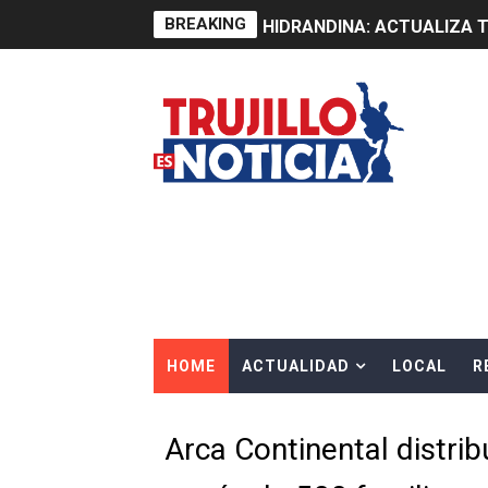
BREAKING
HIDRANDINA: ACTUALIZA 
ADAS: QUEDAN MENOS DE 9
Construye Experto de Ceme
OSIPTEL frente a robo de ce
IPE: Nuevo gobierno debe p
HIDRANDINA ALERTA SOBR
HIDRANDINA ADVIERTE SOB
HOME
ACTUALIDAD
LOCAL
R
HASTA EL 2 DE AGOSTO TI
La UDEP aplicará el Test d
Arca Continental distri
Caja Arequipa lanza tercer