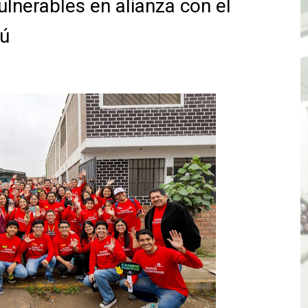
ulnerables en alianza con el
ones del OSIPTEL estuvieron relacionadas con el servicio
ú
atenciones a usuarios de La Libertad fueron sobre el serv
TÓ JURAMENTO COMO DIPUTADO "POR LA PACIFICACIÓN
 Y VIRÚ BUSCAN LA ACREDITACIÓN DEL PROGRAMA “APREN
? Así puedes evitar pagar por telefonía, internet o televis
E EN SUS PRIMEROS MESES DE GESTIÓN RECUPERARÁ LAS
QUEDARON SIN ENERGÍA POR NO RESPETARSE LAS DISTANC
tu servicio de internet o telefonía solo toma un día hábil
? OSIPTEL recomienda verificar la cobertura móvil de tu de
OR VIDEO GESTIÓN, ACCEDE A FACILIDADES DE PAGO Y PA