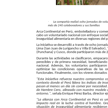
HIDRANDINA: POR FIESTA
La Universidad de Piura co
·
La compañía realizó ocho jornadas de volunt
más de 240 colaboradores y sus familias
OSIPTEL: empresas operador
Arca Continental en Perú, embotelladora y comerci
cabo un voluntariado nacional con enfoque social
Yape habilita envío de rem
inseguridad alimentaria en diversas regiones del 
La iniciativa se desarrolló a través de ocho jorn
Lima (San Juan de Lurigancho y Villa El Salvador),
HIDRANDINA ADVIERTE QU
(Punchana) y Cusco, donde participaron más de 24
Durante las actividades se clasificaron, empaca
perecibles y de primera necesidad, beneficiando
nacional. Además, los voluntarios participaro
optimizar las condiciones operativas de las o
funcionales. Finalmente, con los víveres donados s
"Esta iniciativa refuerza nuestro compromiso 
contexto donde el Perú lidera los índices de in
pasan al menos un día sin comer por necesidad.
de Hambre Cero, alineado con nuestro modelo d
entorno.",
señala Enrique Pérez Barba, director e
"La alianza con Arca Continental en Perú es 
impacto real en la lucha contra el hambre. Gr
situación de inseguridad alimentaria recibier