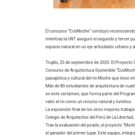
¿Viajas por fiestas patrias
REGULARIZA TUS DEUDAS P
El concurso "EcoMoche" concluyó reconociendo l
HIDRANDINA: POR FIESTA
mientras la UNT aseguró el segundo y tercer pu
espacio natural en un eje articulador urbano y 
La Universidad de Piura co
Cuatro iniciativas del OSIP
Trujillo, 25 de septiembre de 2025. El Proyecto
Concurso de Arquitectura Sostenible "EcoMoche"
paisajística y cultural del río Moche que inicio
Más de 80 estudiantes de arquitectura de cuatr
en este certamen, que forma parte del Programa
valor el río como un recurso natural y turístico.
La exposición final de los cinco mejores trabajos
Colegio de Arquitectos del Perú de La Libertad,
Tras la evaluación del jurado, el proyecto “Moc
el ganador del primer lugar. Este equipo, inte