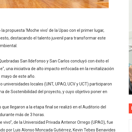
? OSIPTEL recomienda verificar la cobertura móvil de tu de
OR VIDEO GESTIÓN, ACCEDE A FACILIDADES DE PAGO Y PA
a propuesta 'Moche vivo' de la Upao con el primer lugar,
S PATRIAS APROVECHA LAS FACILIDADES DE PAGO PARA R
esto, destacando el talento juvenil para transformar este
ambiental.
mparte su propuesta académica con escolares y padres de T
TEL alcanzaron la calificación de Buenas Prácticas en Gesti
 Quebradas San Ildefonso y San Carlos concluyó con éxito el
, una iniciativa de alto impacto enfocada en la revitalización
 en mayo de este año.
o universidades locales (UNT, UPAO, UCV y UCT) participaron
 de Sostenibilidad del proyecto, y cuyo objetivo poner en
 que llegaron a la etapa final se realizó en el Auditorio del
 durante más de 3 horas.
he vivo”, de la Universidad Privada Antenor Orrego (UPAO), fue
grado por Luis Alonso Moncada Gutiérrez, Kevin Tebes Benavides