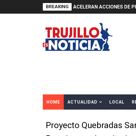
BREAKING
ACELERAN ACCIONES DE P
HIDRANDINA ADVIERTE QU
HIDRANDINA: ACTUALIZA 
ADAS: QUEDAN MENOS DE 9
Construye Experto de Ceme
OSIPTEL frente a robo de ce
IPE: Nuevo gobierno debe p
HOME
ACTUALIDAD
LOCAL
R
HIDRANDINA ALERTA SOBR
HIDRANDINA ADVIERTE SOB
Proyecto Quebradas San
HASTA EL 2 DE AGOSTO TI