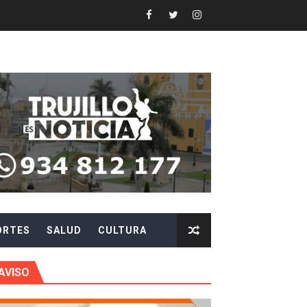
N DE AUTORIDADES EN CHAO Y VIRÚ
EN POSTES DE ENERGÍA
Y AGILIZAR LA ATENCIÓN ANTE PROBLEMAS ELÉCTRICO
 en beneficios para toda su familia
 identidad
 fenómeno El Niño
ORTES
SALUD
CULTURA
ARA EVITAR ROBOS Y ESTAFAS
LA CIUDADANÍA A REPORTARLOS
AVISO
CIPAR EN EL SORTEO DE HIDRANDINA