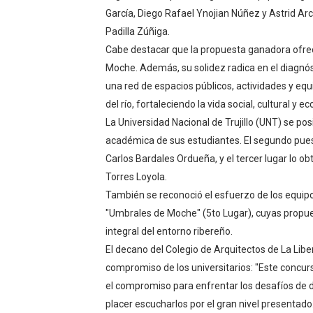
García, Diego Rafael Ynojian Núñez y Astrid Ar
Padilla Zúñiga.
Cabe destacar que la propuesta ganadora ofrece
Moche. Además, su solidez radica en el diagnós
una red de espacios públicos, actividades y eq
del río, fortaleciendo la vida social, cultural y eco
La Universidad Nacional de Trujillo (UNT) se pos
académica de sus estudiantes. El segundo puest
Carlos Bardales Ordueña, y el tercer lugar lo 
Torres Loyola.
También se reconoció el esfuerzo de los equipo
"Umbrales de Moche" (5to Lugar), cuyas propue
integral del entorno ribereño.
El decano del Colegio de Arquitectos de La Liber
compromiso de los universitarios: "Este concurso
el compromiso para enfrentar los desafíos de d
placer escucharlos por el gran nivel presentado