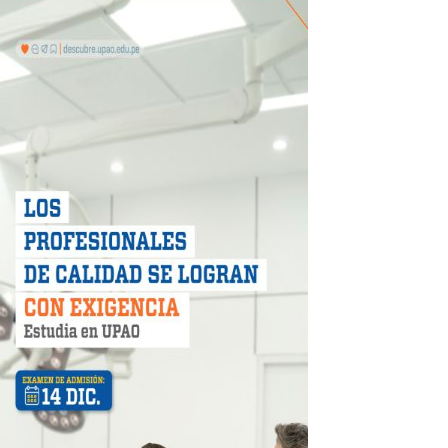
más de S/180,000 en premios
 móvil en primer semestre de 2026
icio móvil en el primer semestre de 2026
 DE LA LIBERTAD"
DIENDO CON ENERGÍA” DE HIDRANDINA
ión de paga mientras no estés en casa
 PISTAS DE FLORENCIA DE MORA
IAS MÍNIMAS DE SEGURIDAD