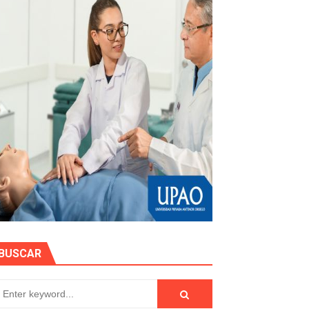
stino con Checa tu señal
RTICIPA EN EL SORTEO POR FIESTAS PATRIAS DE HIDRAN
EGULARIZAR DEUDAS ELÉCTRICAS
rujillo
ón Pública 2026
BUSCAR