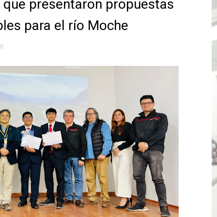
s que presentaron propuestas
e Aptitud Académica (TAA) para la Admisión 2027
bles para el río Moche
a edición del concurso nacional Orgullo Emprendedor con 
ad
ones del OSIPTEL estuvieron relacionadas con el servicio
atenciones a usuarios de La Libertad fueron sobre el serv
TÓ JURAMENTO COMO DIPUTADO "POR LA PACIFICACIÓN
 Y VIRÚ BUSCAN LA ACREDITACIÓN DEL PROGRAMA “APREN
? Así puedes evitar pagar por telefonía, internet o televis
E EN SUS PRIMEROS MESES DE GESTIÓN RECUPERARÁ LAS
QUEDARON SIN ENERGÍA POR NO RESPETARSE LAS DISTANC
tu servicio de internet o telefonía solo toma un día hábil