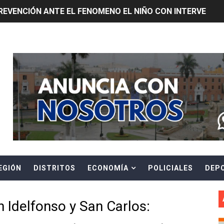
REVENCIÓN ANTE EL FENOMENO EL NIÑO CON INTERVENCIÓ
E ESTÁ PROHIBIDO COLOCAR PANCARTAS Y PROPAGANDA 
Header Ads Widget
TUS DATOS PARA CONOCER SOBRE CORTES PROGRAMADOS 
0 DÍAS PARA PROTEGER A TRUJILLO Y VIRÚ DE "EL NIÑO"
ntos Pacasmayo convierte el esfuerzo del maestro de obra
lulares: usuarios recuperarán su línea tras verificación de
riorizar el impulso a la inversión privada y medidas contra
EGIÓN
DISTRITOS
ECONOMÍA
POLICIALES
DEP
E FALSOS TRABAJADORES Y BRINDA RECOMENDACIONES P
RE EL PELIGRO DE LOS CABLES EN DESUSO Y EXHORTA A 
 Idelfonso y San Carlos:
ENEN PLAZO PARA PONERSE AL DÍA EN SU RECIBO Y PARTI