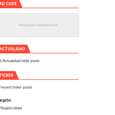
AD CODE
Responsive Advertisement
ACTUALIDAD
2/Actualidad/slide-posts
TICKER
/recent/ticker-posts
egión
/Región/slider