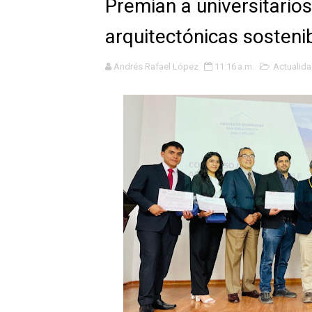
Premian a universitario
La UDEP aplicará el Test d
arquitectónicas sosteni
Caja Arequipa lanza tercer
Andrés Rafael López
11:16 a.m.
Actualid
Tres de cada cuatro atenci
OSIPTEL: nueve de cada 10 
GEANMARCO QUEZADA PRES
14 COLEGIOS DE TRUJILLO
¿Viajas por Fiestas Patrias
JAMES PÉREZ ASEGURA QU
MÁS DE 12 MIL USUARIOS 
OSIPTEL: Ahora dar de baja 