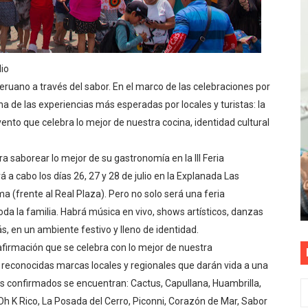
e Aptitud Académica (TAA) para la Admisión 2027
a edición del concurso nacional Orgullo Emprendedor con 
lio
ones del OSIPTEL estuvieron relacionadas con el servicio
r peruano a través del sabor. En el marco de las celebraciones por
una de las experiencias más esperadas por locales y turistas: la
atenciones a usuarios de La Libertad fueron sobre el serv
 evento que celebra lo mejor de nuestra cocina, identidad cultural
TÓ JURAMENTO COMO DIPUTADO "POR LA PACIFICACIÓN
a saborear lo mejor de su gastronomía en la III Feria
rá a cabo los días 26, 27 y 28 de julio en la Explanada Las
a (frente al Real Plaza). Pero no solo será una feria
da la familia. Habrá música en vivo, shows artísticos, danzas
, en un ambiente festivo y lleno de identidad.
a afirmación que se celebra con lo mejor de nuestra
a reconocidas marcas locales y regionales que darán vida a una
res confirmados se encuentran: Cactus, Capullana, Huambrilla,
 Oh K Rico, La Posada del Cerro, Piconni, Corazón de Mar, Sabor