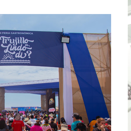
esas a Venezuela sin comisión tras emergencia por terrem
vo gobierno debe priorizar seguridad y facilitar proyecto 
rucción de vías más duraderas en el Perú
0 DÍAS PARA PROTEGER A TRUJILLO Y VIRÚ DE "EL NIÑO"
ntos Pacasmayo convierte el esfuerzo del maestro de obra
lulares: usuarios recuperarán su línea tras verificación de
riorizar el impulso a la inversión privada y medidas contra
E FALSOS TRABAJADORES Y BRINDA RECOMENDACIONES P
RE EL PELIGRO DE LOS CABLES EN DESUSO Y EXHORTA A 
ENEN PLAZO PARA PONERSE AL DÍA EN SU RECIBO Y PARTI