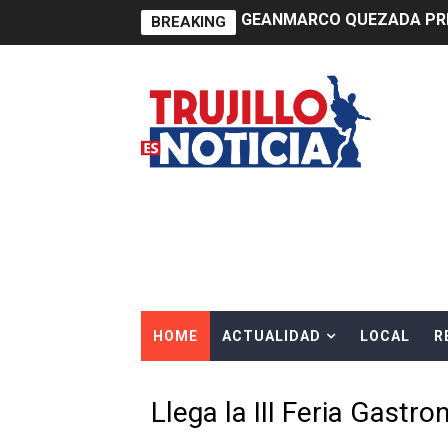
BREAKING
14 COLEGIOS DE TRUJILLO
¿Viajas por Fiestas Patrias
JAMES PÉREZ ASEGURA QU
MÁS DE 12 MIL USUARIOS 
OSIPTEL: Ahora dar de baja 
¿Viajas por fiestas patrias
REGULARIZA TUS DEUDAS P
HOME
ACTUALIDAD
LOCAL
R
HIDRANDINA: POR FIESTA
La Universidad de Piura co
Llega la III Feria Gastro
OSIPTEL: empresas operador