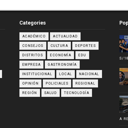
Categories
Pop
ACADÉMICO
ACTUALIDAD
CONSEJOS
CULTURA
DEPORTES
DISTRITOS
ECONOMÍA
EDU
S/1
EMPRESA
GASTRONOMÍA
INSTITUCIONAL
LOCAL
NACIONAL
OPINIÓN
POLICIALES
REGIONAL
REGIÓN
SALUD
TECNOLOGÍA
A R