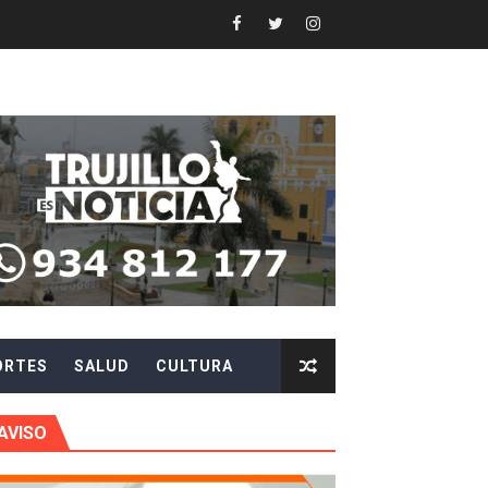
DIENDO CON ENERGÍA” DE HIDRANDINA
ión de paga mientras no estés en casa
 PISTAS DE FLORENCIA DE MORA
IAS MÍNIMAS DE SEGURIDAD
stino con Checa tu señal
RTICIPA EN EL SORTEO POR FIESTAS PATRIAS DE HIDRAN
ORTES
SALUD
CULTURA
EGULARIZAR DEUDAS ELÉCTRICAS
rujillo
AVISO
e personas naturales durante contratación