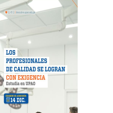
otos
hidrocarburífero en La Libertad
 en beneficios para toda su familia
 identidad
 fenómeno El Niño
ARA EVITAR ROBOS Y ESTAFAS
LA CIUDADANÍA A REPORTARLOS
CIPAR EN EL SORTEO DE HIDRANDINA