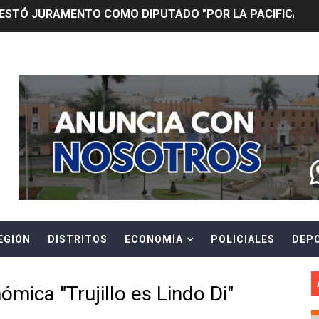
 Y VIRÚ BUSCAN LA ACREDITACIÓN DEL PROGRAMA “APREN
? Así puedes evitar pagar por telefonía, internet o televis
Header Ads Widget
E EN SUS PRIMEROS MESES DE GESTIÓN RECUPERARÁ LAS
QUEDARON SIN ENERGÍA POR NO RESPETARSE LAS DISTANC
tu servicio de internet o telefonía solo toma un día hábil
? OSIPTEL recomienda verificar la cobertura móvil de tu de
OR VIDEO GESTIÓN, ACCEDE A FACILIDADES DE PAGO Y PA
EGIÓN
DISTRITOS
ECONOMÍA
POLICIALES
DEP
S PATRIAS APROVECHA LAS FACILIDADES DE PAGO PARA R
mparte su propuesta académica con escolares y padres de T
nómica "Trujillo es Lindo Di"
as están obligadas a verificar tope de 7 líneas móviles d