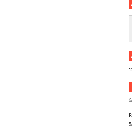
1
6
R
5