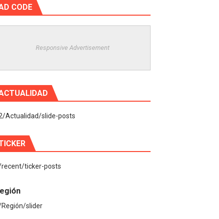
AD CODE
Responsive Advertisement
ACTUALIDAD
2/Actualidad/slide-posts
TICKER
/recent/ticker-posts
egión
/Región/slider