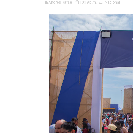
Andrés Rafael
10:19 p.m.
Nacional
Yape habilita envío de rem
Decano de Economistas: nue
Concrevía impulsa la const
ADAS: QUEDAN MENOS DE 9
Construye Experto de Ceme
OSIPTEL frente a robo de ce
IPE: Nuevo gobierno debe p
HIDRANDINA ALERTA SOBR
HIDRANDINA ADVIERTE SOB
HASTA EL 2 DE AGOSTO TI