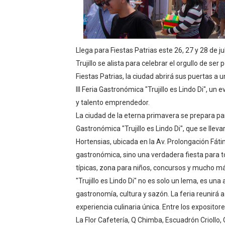
La UDEP aplicará el Test d
Caja Arequipa lanza tercer
Llega para Fiestas Patrias este 26, 27 y 28 de ju
Tres de cada cuatro atenci
Trujillo se alista para celebrar el orgullo de se
Fiestas Patrias, la ciudad abrirá sus puertas a 
OSIPTEL: nueve de cada 10 
III Feria Gastronómica "Trujillo es Lindo Di", un
y talento emprendedor.
GEANMARCO QUEZADA PRES
La ciudad de la eterna primavera se prepara par
Gastronómica "Trujillo es Lindo Di", que se lleva
Hortensias, ubicada en la Av. Prolongación Fátim
gastronómica, sino una verdadera fiesta para to
típicas, zona para niños, concursos y mucho más
"Trujillo es Lindo Di" no es solo un lema, es un
gastronomía, cultura y sazón. La feria reunirá 
experiencia culinaria única. Entre los exposito
La Flor Cafetería, Q Chimba, Escuadrón Criollo,