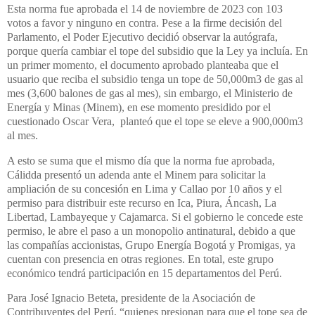
Esta norma fue aprobada el 14 de noviembre de 2023 con 103
votos a favor y ninguno en contra. Pese a la firme decisión del
Parlamento, el Poder Ejecutivo decidió observar la autógrafa,
porque quería cambiar el tope del subsidio que la Ley ya incluía. En
un primer momento, el documento aprobado planteaba que el
usuario que reciba el subsidio tenga un tope de 50,000m3 de gas al
mes (3,600 balones de gas al mes), sin embargo, el Ministerio de
Energía y Minas (Minem), en ese momento presidido por el
cuestionado Oscar Vera,
planteó que el tope se eleve a 900,000m3
al mes.
A esto se suma que el mismo día que la norma fue aprobada,
Cálidda presentó un adenda ante el Minem para solicitar la
ampliación de su concesión en Lima y Callao por 10 años y el
permiso para distribuir este recurso en Ica, Piura, Áncash, La
Libertad, Lambayeque y Cajamarca. Si el gobierno le concede este
permiso, le abre el paso a un monopolio antinatural, debido a que
las compañías accionistas, Grupo Energía Bogotá y Promigas, ya
cuentan con presencia en otras regiones. En total, este grupo
económico tendrá participación en 15 departamentos del Perú.
Para José Ignacio Beteta, presidente de la Asociación de
Contribuyentes del Perú, “quienes presionan para que el tope sea de