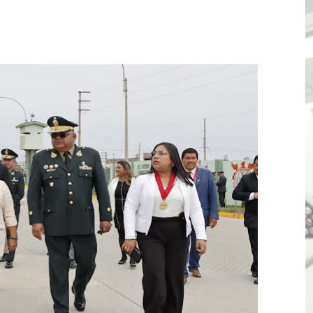
ones del OSIPTEL estuvieron relacionadas con el servicio
atenciones a usuarios de La Libertad fueron sobre el serv
TÓ JURAMENTO COMO DIPUTADO "POR LA PACIFICACIÓN
 Y VIRÚ BUSCAN LA ACREDITACIÓN DEL PROGRAMA “APREN
? Así puedes evitar pagar por telefonía, internet o televis
E EN SUS PRIMEROS MESES DE GESTIÓN RECUPERARÁ LAS
QUEDARON SIN ENERGÍA POR NO RESPETARSE LAS DISTANC
tu servicio de internet o telefonía solo toma un día hábil
? OSIPTEL recomienda verificar la cobertura móvil de tu de
OR VIDEO GESTIÓN, ACCEDE A FACILIDADES DE PAGO Y PA