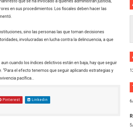
manifestó que se ha invocado a quienes administran justicia,
rores en sus procedimientos. Los fiscales deben hacer las
mentó.
stituciones, sino las personas las que toman decisiones
toridades, involucradas en lucha contra la delincuencia, a que
 aun cuando los índices delictivos están en baja, hay que seguir
e. “Para el efecto tenemos que seguir aplicando estrategias y
1
nvivencia pacífica…
Pinterest
Linkedin
6
R
5