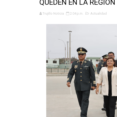
QUEDEN EN LA REGIÓN
Tres de cada cuatro atenci
Trujillo Noticia
2:04 p.m.
Actualidad
OSIPTEL: nueve de cada 10 
GEANMARCO QUEZADA PRES
14 COLEGIOS DE TRUJILLO
¿Viajas por Fiestas Patrias
JAMES PÉREZ ASEGURA QU
MÁS DE 12 MIL USUARIOS 
OSIPTEL: Ahora dar de baja 
¿Viajas por fiestas patrias
REGULARIZA TUS DEUDAS P