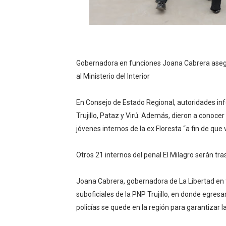
HIDRANDINA: POR FIESTA
La Universidad de Piura co
OSIPTEL: empresas operador
Gobernadora en funciones Joana Cabrera asegur
al Ministerio del Interior
Yape habilita envío de rem
En Consejo de Estado Regional, autoridades in
HIDRANDINA ADVIERTE QU
Trujillo, Pataz y Virú. Además, dieron a conocer 
jóvenes internos de la ex Floresta “a fin de qu
Otros 21 internos del penal El Milagro serán t
Joana Cabrera, gobernadora de La Libertad en 
suboficiales de la PNP Trujillo, en donde egresa
policías se quede en la región para garantizar 