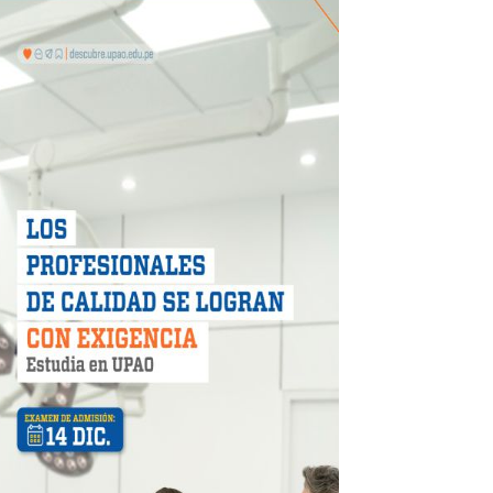
 móvil en primer semestre de 2026
icio móvil en el primer semestre de 2026
 DE LA LIBERTAD"
DIENDO CON ENERGÍA” DE HIDRANDINA
ión de paga mientras no estés en casa
 PISTAS DE FLORENCIA DE MORA
IAS MÍNIMAS DE SEGURIDAD
stino con Checa tu señal
RTICIPA EN EL SORTEO POR FIESTAS PATRIAS DE HIDRAN