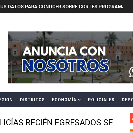
TUS DATOS PARA CONOCER SOBRE CORTES PROGRAMADOS 
0 DÍAS PARA PROTEGER A TRUJILLO Y VIRÚ DE "EL NIÑO"
Header Ads Widget
ntos Pacasmayo convierte el esfuerzo del maestro de obra
lulares: usuarios recuperarán su línea tras verificación de
riorizar el impulso a la inversión privada y medidas contra
E FALSOS TRABAJADORES Y BRINDA RECOMENDACIONES P
RE EL PELIGRO DE LOS CABLES EN DESUSO Y EXHORTA A 
EGIÓN
DISTRITOS
ECONOMÍA
POLICIALES
DEP
ENEN PLAZO PARA PONERSE AL DÍA EN SU RECIBO Y PARTI
e Aptitud Académica (TAA) para la Admisión 2027
LICÍAS RECIÉN EGRESADOS SE
a edición del concurso nacional Orgullo Emprendedor con 