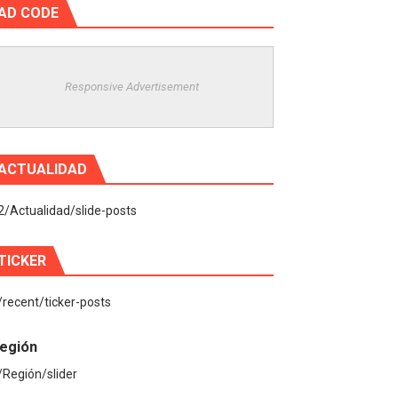
AD CODE
Responsive Advertisement
ACTUALIDAD
2/Actualidad/slide-posts
TICKER
/recent/ticker-posts
egión
/Región/slider