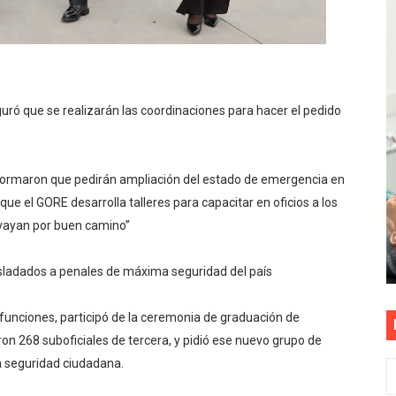
S PATRIAS APROVECHA LAS FACILIDADES DE PAGO PARA R
mparte su propuesta académica con escolares y padres de T
as están obligadas a verificar tope de 7 líneas móviles d
ó que se realizarán las coordinaciones para hacer el pedido
esas a Venezuela sin comisión tras emergencia por terrem
formaron que pedirán ampliación del estado de emergencia en
E ESTÁ PROHIBIDO COLOCAR PANCARTAS Y PROPAGANDA 
que el GORE desarrolla talleres para capacitar en oficios a los
e vayan por buen camino”
rasladados a penales de máxima seguridad del país
funciones, participó de la ceremonia de graduación de
ron 268 suboficiales de tercera, y pidió ese nuevo grupo de
la seguridad ciudadana.