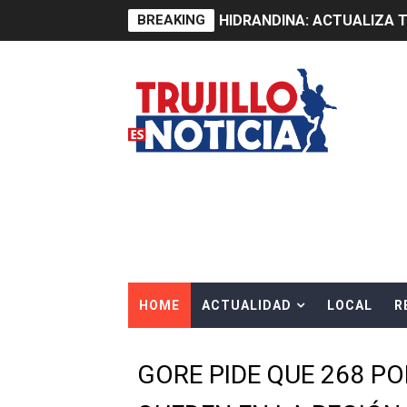
BREAKING
HIDRANDINA: ACTUALIZA 
ADAS: QUEDAN MENOS DE 9
Construye Experto de Ceme
OSIPTEL frente a robo de ce
IPE: Nuevo gobierno debe p
HIDRANDINA ALERTA SOBR
HIDRANDINA ADVIERTE SOB
HOME
ACTUALIDAD
LOCAL
R
HASTA EL 2 DE AGOSTO TI
La UDEP aplicará el Test d
GORE PIDE QUE 268 PO
Caja Arequipa lanza tercer