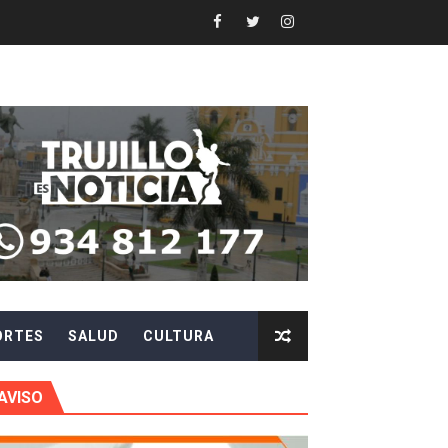
Y AGILIZAR LA ATENCIÓN ANTE PROBLEMAS ELÉCTRICO
 en beneficios para toda su familia
 identidad
 fenómeno El Niño
ARA EVITAR ROBOS Y ESTAFAS
LA CIUDADANÍA A REPORTARLOS
ORTES
SALUD
CULTURA
CIPAR EN EL SORTEO DE HIDRANDINA
AVISO
más de S/180,000 en premios