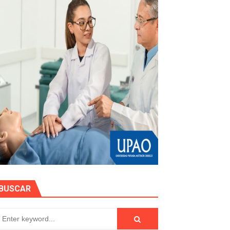
EGULARIZAR DEUDAS ELÉCTRICAS
rujillo
e personas naturales durante contratación
otos
EN POSTES DE ENERGÍA
BUSCAR