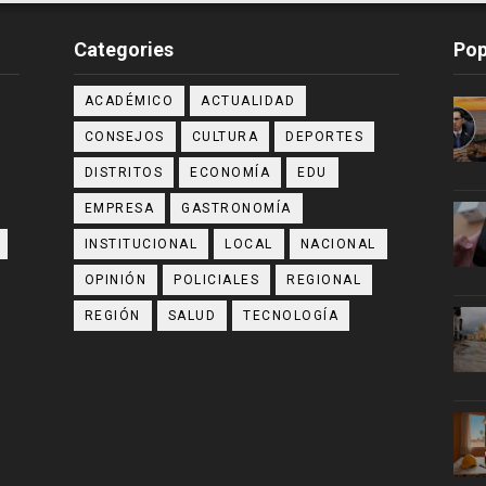
Categories
Pop
ACADÉMICO
ACTUALIDAD
CONSEJOS
CULTURA
DEPORTES
DISTRITOS
ECONOMÍA
EDU
EMPRESA
GASTRONOMÍA
INSTITUCIONAL
LOCAL
NACIONAL
OPINIÓN
POLICIALES
REGIONAL
REGIÓN
SALUD
TECNOLOGÍA