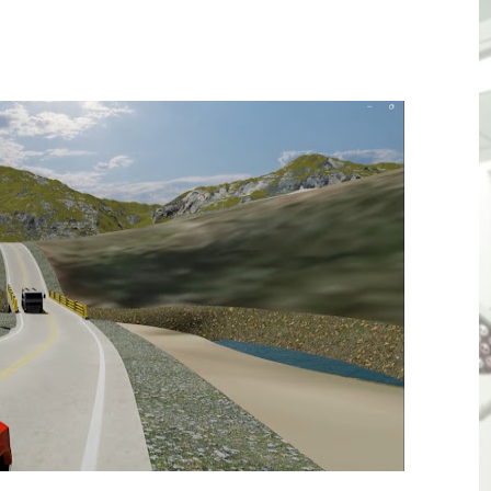
ENEN PLAZO PARA PONERSE AL DÍA EN SU RECIBO Y PARTI
e Aptitud Académica (TAA) para la Admisión 2027
a edición del concurso nacional Orgullo Emprendedor con 
ones del OSIPTEL estuvieron relacionadas con el servicio
atenciones a usuarios de La Libertad fueron sobre el serv
TÓ JURAMENTO COMO DIPUTADO "POR LA PACIFICACIÓN
 Y VIRÚ BUSCAN LA ACREDITACIÓN DEL PROGRAMA “APREN
? Así puedes evitar pagar por telefonía, internet o televis
E EN SUS PRIMEROS MESES DE GESTIÓN RECUPERARÁ LAS
QUEDARON SIN ENERGÍA POR NO RESPETARSE LAS DISTANC