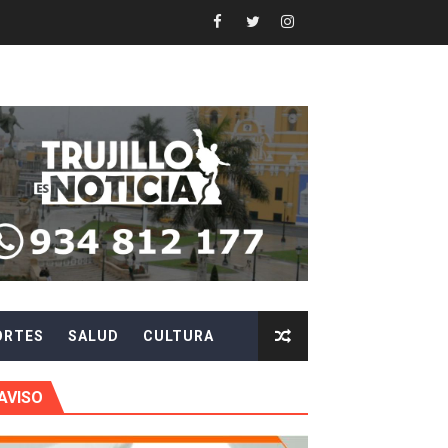
ón Pública 2026
N DE AUTORIDADES EN CHAO Y VIRÚ
EN POSTES DE ENERGÍA
Y AGILIZAR LA ATENCIÓN ANTE PROBLEMAS ELÉCTRICO
 en beneficios para toda su familia
 identidad
ORTES
SALUD
CULTURA
 fenómeno El Niño
ARA EVITAR ROBOS Y ESTAFAS
AVISO
LA CIUDADANÍA A REPORTARLOS