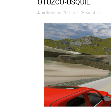
OTUZCO-USQUIL
HASTA EL 2 DE AGOSTO TI
Trujillo Noticia
8:42 p.m.
Actualidad
La UDEP aplicará el Test d
Caja Arequipa lanza tercer
Tres de cada cuatro atenci
OSIPTEL: nueve de cada 10 
GEANMARCO QUEZADA PRES
14 COLEGIOS DE TRUJILLO
¿Viajas por Fiestas Patrias
JAMES PÉREZ ASEGURA QU
MÁS DE 12 MIL USUARIOS 