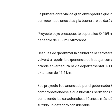
OSIPTEL: Ahora dar de baja 
La primera obra vial de gran envergadura que i
¿Viajas por fiestas patrias
convocó hace unos días y la buena pro se dará
REGULARIZA TUS DEUDAS P
Proyecto cuyo presupuesto supera los S/ 159 mi
HIDRANDINA: POR FIESTA
beneficio de 109 mil otuzcanos
La sostenibilidad es respo
Después de garantizar la calidad de la carrete
volverá a repetir la experiencia de trabajar con
grande envergadura: la vía departamental LI-
extensión de 46.4 km.
Ese proyecto fue anunciado por el gobernador C
comprometiéndose a que nuestros hermanos de 
cumpliendo las características técnicas más idó
sufrido un deterioro considerable.