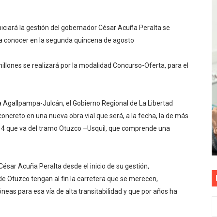
tu servicio de internet o telefonía solo toma un día hábil
niciará la gestión del gobernador César Acuña Peralta se
? OSIPTEL recomienda verificar la cobertura móvil de tu de
 a conocer en la segunda quincena de agosto
OR VIDEO GESTIÓN, ACCEDE A FACILIDADES DE PAGO Y PA
llones se realizará por la modalidad Concurso-Oferta, para el
S PATRIAS APROVECHA LAS FACILIDADES DE PAGO PARA R
nsabilidad de todos: El 77% de peruanos reconoce posibles 
ra Agallpampa-Julcán, el Gobierno Regional de La Libertad
 concreto en una nueva obra vial que será, a la fecha, la de más
114 que va del tramo Otuzco –Usquil, que comprende una
ésar Acuña Peralta desde el inicio de su gestión,
Otuzco tengan al fin la carretera que se merecen,
neas para esa vía de alta transitabilidad y que por años ha