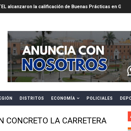
TEL alcanzaron la calificación de Buenas Prácticas en Gesti
REVENCIÓN ANTE EL FENOMENO EL NIÑO CON INTERVENCIÓ
Header Ads Widget
E ESTÁ PROHIBIDO COLOCAR PANCARTAS Y PROPAGANDA 
TUS DATOS PARA CONOCER SOBRE CORTES PROGRAMADOS 
0 DÍAS PARA PROTEGER A TRUJILLO Y VIRÚ DE "EL NIÑO"
ntos Pacasmayo convierte el esfuerzo del maestro de obra
lulares: usuarios recuperarán su línea tras verificación de
EGIÓN
DISTRITOS
ECONOMÍA
POLICIALES
DEP
riorizar el impulso a la inversión privada y medidas contra
E FALSOS TRABAJADORES Y BRINDA RECOMENDACIONES P
N CONCRETO LA CARRETERA
RE EL PELIGRO DE LOS CABLES EN DESUSO Y EXHORTA A 