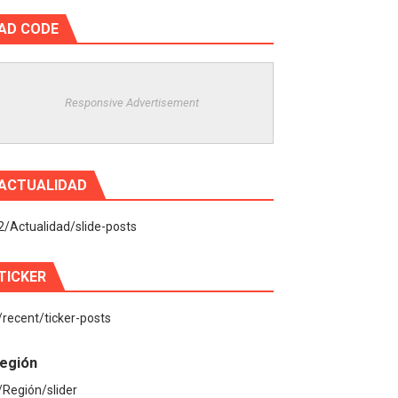
AD CODE
Responsive Advertisement
ACTUALIDAD
2/Actualidad/slide-posts
TICKER
/recent/ticker-posts
egión
/Región/slider