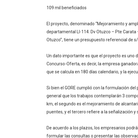
109 mil beneficiados
El proyecto, denominado “Mejoramiento y ampliaci
departamental LI-114: Dv Otuzco – Pte Carata 
Otuzco”, tiene un presupuesto referencial de s/
Un dato importante es que el proyecto es uno 
Concurso-Oferta, es decir, la empresa ganadora
que se calcula en 180 días calendario, y la ejec
Si bien el GORE cumplió con la formulación del 
general que los trabajos contemplarán 3 compon
km, el segundo es el mejoramiento de alcantar
puentes, y el tercero refiere a la señalización y 
De acuerdo a los plazos, los empresarios podrán
formular las consultas o presentar las observaci