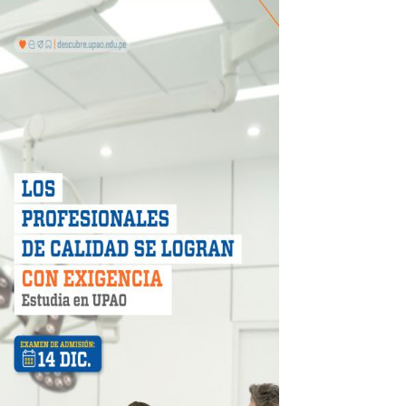
CIPAR EN EL SORTEO DE HIDRANDINA
más de S/180,000 en premios
 móvil en primer semestre de 2026
icio móvil en el primer semestre de 2026
 DE LA LIBERTAD"
DIENDO CON ENERGÍA” DE HIDRANDINA
ión de paga mientras no estés en casa
 PISTAS DE FLORENCIA DE MORA
IAS MÍNIMAS DE SEGURIDAD