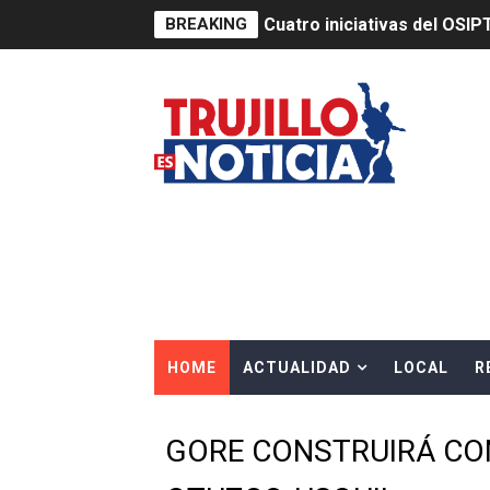
BREAKING
Cuatro iniciativas del OSIP
ACELERAN ACCIONES DE P
HIDRANDINA ADVIERTE QU
HIDRANDINA: ACTUALIZA 
ADAS: QUEDAN MENOS DE 9
Construye Experto de Ceme
OSIPTEL frente a robo de ce
HOME
ACTUALIDAD
LOCAL
R
IPE: Nuevo gobierno debe p
HIDRANDINA ALERTA SOBR
GORE CONSTRUIRÁ CO
HIDRANDINA ADVIERTE SOB