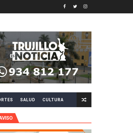
Y AGILIZAR LA ATENCIÓN ANTE PROBLEMAS ELÉCTRICO
 en beneficios para toda su familia
 identidad
 fenómeno El Niño
ARA EVITAR ROBOS Y ESTAFAS
LA CIUDADANÍA A REPORTARLOS
ORTES
SALUD
CULTURA
CIPAR EN EL SORTEO DE HIDRANDINA
AVISO
más de S/180,000 en premios