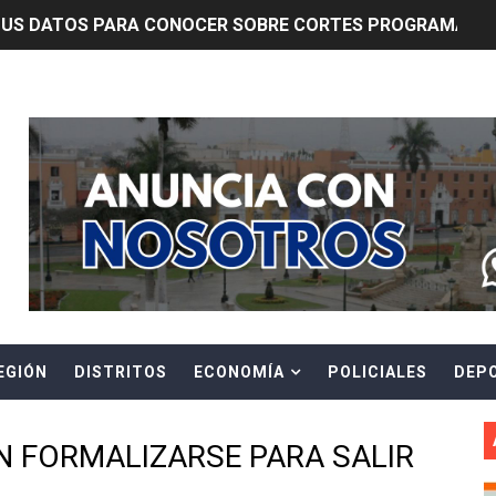
TUS DATOS PARA CONOCER SOBRE CORTES PROGRAMADOS 
0 DÍAS PARA PROTEGER A TRUJILLO Y VIRÚ DE "EL NIÑO"
Header Ads Widget
ntos Pacasmayo convierte el esfuerzo del maestro de obra
lulares: usuarios recuperarán su línea tras verificación de
riorizar el impulso a la inversión privada y medidas contra
E FALSOS TRABAJADORES Y BRINDA RECOMENDACIONES P
RE EL PELIGRO DE LOS CABLES EN DESUSO Y EXHORTA A 
EGIÓN
DISTRITOS
ECONOMÍA
POLICIALES
DEP
ENEN PLAZO PARA PONERSE AL DÍA EN SU RECIBO Y PARTI
e Aptitud Académica (TAA) para la Admisión 2027
 FORMALIZARSE PARA SALIR
a edición del concurso nacional Orgullo Emprendedor con 