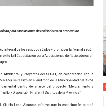
S PATRIAS APROVECHA LAS FACILIDADES DE PAGO PARA R
mparte su propuesta académica con escolares y padres de T
as están obligadas a verificar tope de 7 líneas móviles d
rrollada para asociaciones de recicladores en proceso de
esas a Venezuela sin comisión tras emergencia por terrem
E ESTÁ PROHIBIDO COLOCAR PANCARTAS Y PROPAGANDA 
jo integral de los residuos sólidos y promover la formalización
 con éxito la II Capacitación para Asociaciones de Recicladores en
lagro.
dad Ambiental y Proyectos del SEGAT, en colaboración con la
MINAM), se realizó en el auditorio de la Municipalidad del C.P.M.
undamental dentro del marco del proyecto "Mejoramiento y
jillo y Disposición Final en 9 Distritos de la Provincia".
l, Gisella León Algarate informó que la capacitación abordó