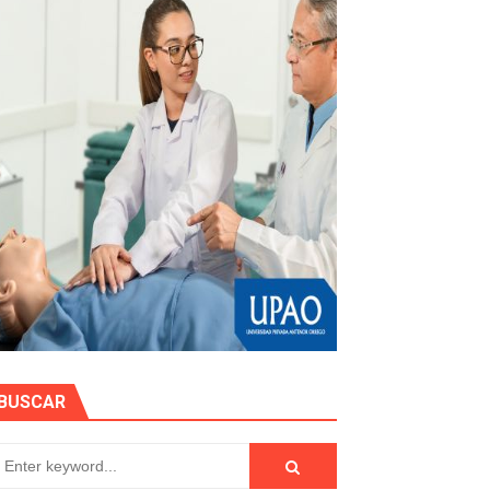
EGULARIZAR DEUDAS ELÉCTRICAS
rujillo
e personas naturales durante contratación
otos
EN POSTES DE ENERGÍA
BUSCAR