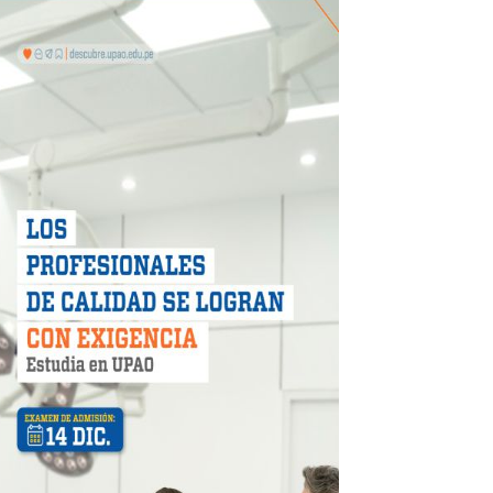
 móvil en primer semestre de 2026
icio móvil en el primer semestre de 2026
 DE LA LIBERTAD"
DIENDO CON ENERGÍA” DE HIDRANDINA
ión de paga mientras no estés en casa
 PISTAS DE FLORENCIA DE MORA
IAS MÍNIMAS DE SEGURIDAD
stino con Checa tu señal
RTICIPA EN EL SORTEO POR FIESTAS PATRIAS DE HIDRAN