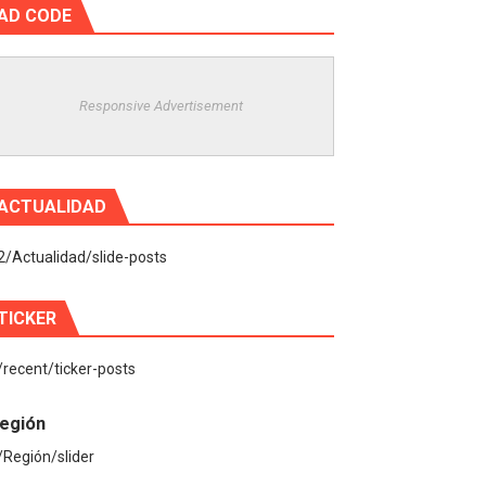
AD CODE
Responsive Advertisement
ACTUALIDAD
2/Actualidad/slide-posts
TICKER
/recent/ticker-posts
egión
/Región/slider