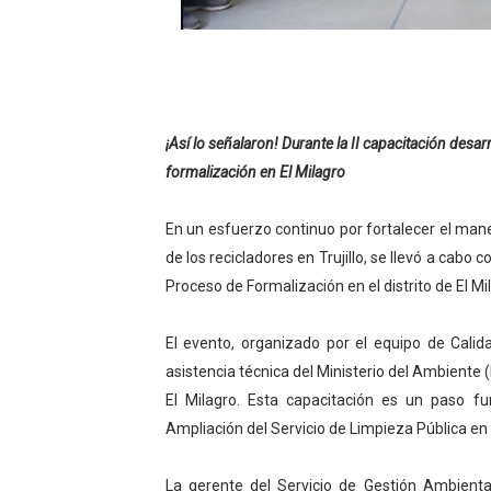
HIDRANDINA: POR FIESTA
La Universidad de Piura co
OSIPTEL: empresas operador
¡Así lo señalaron! Durante la II capacitación desa
formalización en El Milagro
Yape habilita envío de rem
HIDRANDINA ADVIERTE QU
En un esfuerzo continuo por fortalecer el mane
de los recicladores en Trujillo, se llevó a cabo
Proceso de Formalización en el distrito de El Mi
El evento, organizado por el equipo de Cali
asistencia técnica del Ministerio del Ambiente (
El Milagro. Esta capacitación es un paso f
Ampliación del Servicio de Limpieza Pública en Tru
La gerente del Servicio de Gestión Ambienta