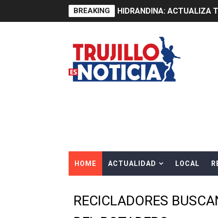
BREAKING
HIDRANDINA: ACTUALIZA 
ADAS: QUEDAN MENOS DE 9
Construye Experto de Ceme
OSIPTEL frente a robo de ce
IPE: Nuevo gobierno debe p
HIDRANDINA ALERTA SOBR
HIDRANDINA ADVIERTE SOB
HOME
ACTUALIDAD
LOCAL
R
HASTA EL 2 DE AGOSTO TI
La UDEP aplicará el Test d
RECICLADORES BUSCAN
Caja Arequipa lanza tercer