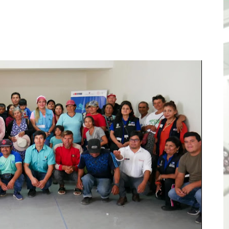
ones del OSIPTEL estuvieron relacionadas con el servicio
atenciones a usuarios de La Libertad fueron sobre el serv
TÓ JURAMENTO COMO DIPUTADO "POR LA PACIFICACIÓN
 Y VIRÚ BUSCAN LA ACREDITACIÓN DEL PROGRAMA “APREN
? Así puedes evitar pagar por telefonía, internet o televis
E EN SUS PRIMEROS MESES DE GESTIÓN RECUPERARÁ LAS
QUEDARON SIN ENERGÍA POR NO RESPETARSE LAS DISTANC
tu servicio de internet o telefonía solo toma un día hábil
? OSIPTEL recomienda verificar la cobertura móvil de tu de
OR VIDEO GESTIÓN, ACCEDE A FACILIDADES DE PAGO Y PA