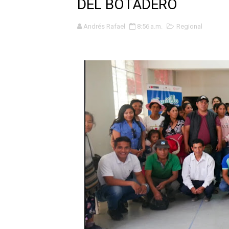
DEL BOTADERO
Tres de cada cuatro atenci
Andrés Rafael
8:56 a.m.
Regional
OSIPTEL: nueve de cada 10 
GEANMARCO QUEZADA PRES
14 COLEGIOS DE TRUJILLO
¿Viajas por Fiestas Patrias
JAMES PÉREZ ASEGURA QU
MÁS DE 12 MIL USUARIOS 
OSIPTEL: Ahora dar de baja 
¿Viajas por fiestas patrias
REGULARIZA TUS DEUDAS P