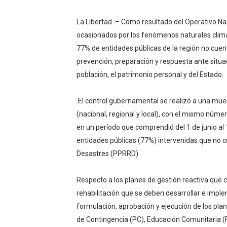
¿Viajas por fiestas patrias
La Libertad. – Como resultado del Operativo Na
ocasionados por los fenómenos naturales climat
REGULARIZA TUS DEUDAS P
77% de entidades públicas de la región no cuen
HIDRANDINA: POR FIESTA
prevención, preparación y respuesta ante situac
población, el patrimonio personal y del Estado.
La sostenibilidad es respo
El control gubernamental se realizó a una mues
Cuatro iniciativas del OSIP
(nacional, regional y local), con el mismo númer
en un período que comprendió del 1 de junio al 
entidades públicas (77%) intervenidas que no 
Desastres (PPRRD).
Respecto a los planes de gestión reactiva que
rehabilitación que se deben desarrollar e imple
formulación, aprobación y ejecución de los pl
de Contingencia (PC), Educación Comunitaria (P