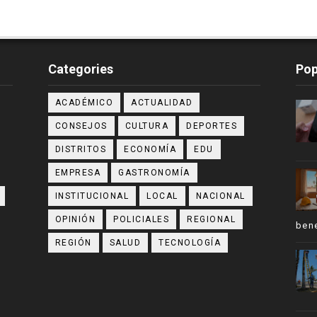
Categories
Pop
ACADÉMICO
ACTUALIDAD
CONSEJOS
CULTURA
DEPORTES
DISTRITOS
ECONOMÍA
EDU
EMPRESA
GASTRONOMÍA
INSTITUCIONAL
LOCAL
NACIONAL
OPINIÓN
POLICIALES
REGIONAL
bene
REGIÓN
SALUD
TECNOLOGÍA