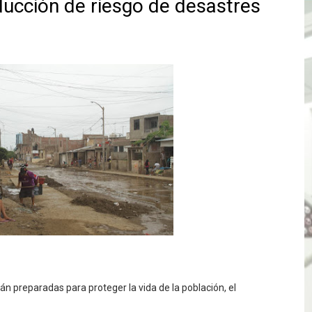
ducción de riesgo de desastres
e Aptitud Académica (TAA) para la Admisión 2027
a edición del concurso nacional Orgullo Emprendedor con 
ones del OSIPTEL estuvieron relacionadas con el servicio
atenciones a usuarios de La Libertad fueron sobre el serv
TÓ JURAMENTO COMO DIPUTADO "POR LA PACIFICACIÓN
 Y VIRÚ BUSCAN LA ACREDITACIÓN DEL PROGRAMA “APREN
? Así puedes evitar pagar por telefonía, internet o televis
E EN SUS PRIMEROS MESES DE GESTIÓN RECUPERARÁ LAS
QUEDARON SIN ENERGÍA POR NO RESPETARSE LAS DISTANC
tán preparadas para proteger la vida de la población, el
tu servicio de internet o telefonía solo toma un día hábil