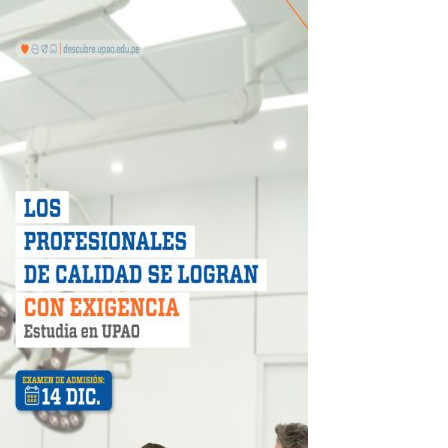
más de S/180,000 en premios
 móvil en primer semestre de 2026
icio móvil en el primer semestre de 2026
 DE LA LIBERTAD"
DIENDO CON ENERGÍA” DE HIDRANDINA
ión de paga mientras no estés en casa
 PISTAS DE FLORENCIA DE MORA
IAS MÍNIMAS DE SEGURIDAD