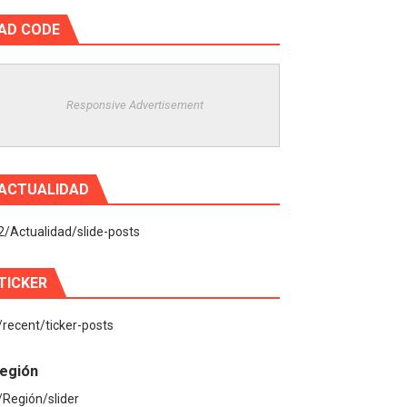
AD CODE
Responsive Advertisement
ACTUALIDAD
2/Actualidad/slide-posts
TICKER
/recent/ticker-posts
egión
/Región/slider