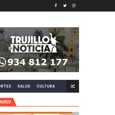
N DE AUTORIDADES EN CHAO Y VIRÚ
EN POSTES DE ENERGÍA
Y AGILIZAR LA ATENCIÓN ANTE PROBLEMAS ELÉCTRICO
 en beneficios para toda su familia
 identidad
 fenómeno El Niño
ORTES
SALUD
CULTURA
ARA EVITAR ROBOS Y ESTAFAS
LA CIUDADANÍA A REPORTARLOS
AVISO
CIPAR EN EL SORTEO DE HIDRANDINA