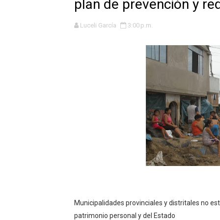
plan de prevención y re
La UDEP aplicará el Test d
Luceli García
3:00 p.m.
Caja Arequipa lanza tercer
Tres de cada cuatro atenci
OSIPTEL: nueve de cada 10 
GEANMARCO QUEZADA PRES
14 COLEGIOS DE TRUJILLO
¿Viajas por Fiestas Patrias
JAMES PÉREZ ASEGURA QU
MÁS DE 12 MIL USUARIOS 
Municipalidades provinciales y distritales no es
OSIPTEL: Ahora dar de baja 
patrimonio personal y del Estado