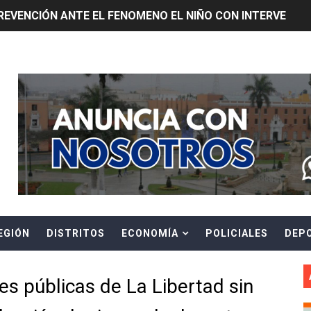
REVENCIÓN ANTE EL FENOMENO EL NIÑO CON INTERVENCIÓ
E ESTÁ PROHIBIDO COLOCAR PANCARTAS Y PROPAGANDA 
Header Ads Widget
TUS DATOS PARA CONOCER SOBRE CORTES PROGRAMADOS 
0 DÍAS PARA PROTEGER A TRUJILLO Y VIRÚ DE "EL NIÑO"
ntos Pacasmayo convierte el esfuerzo del maestro de obra
lulares: usuarios recuperarán su línea tras verificación de
riorizar el impulso a la inversión privada y medidas contra
EGIÓN
DISTRITOS
ECONOMÍA
POLICIALES
DEP
E FALSOS TRABAJADORES Y BRINDA RECOMENDACIONES P
RE EL PELIGRO DE LOS CABLES EN DESUSO Y EXHORTA A 
s públicas de La Libertad sin
ENEN PLAZO PARA PONERSE AL DÍA EN SU RECIBO Y PARTI