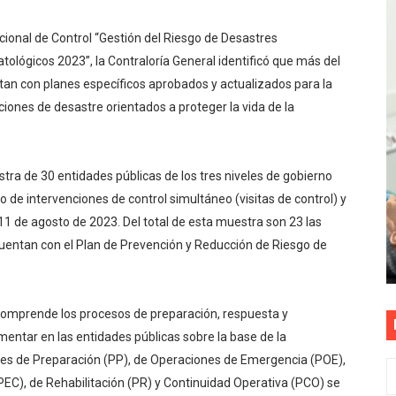
? OSIPTEL recomienda verificar la cobertura móvil de tu de
cional de Control “Gestión del Riesgo de Desastres
ológicos 2023”, la Contraloría General identificó que más del
OR VIDEO GESTIÓN, ACCEDE A FACILIDADES DE PAGO Y PA
tan con planes específicos aprobados y actualizados para la
S PATRIAS APROVECHA LAS FACILIDADES DE PAGO PARA R
iones de desastre orientados a proteger la vida de la
nsabilidad de todos: El 77% de peruanos reconoce posibles 
tra de 30 entidades públicas de los tres niveles de gobierno
TEL alcanzaron la calificación de Buenas Prácticas en Gesti
o de intervenciones de control simultáneo (visitas de control) y
11 de agosto de 2023. Del total de esta muestra son 23 las
cuentan con el Plan de Prevención y Reducción de Riesgo de
 comprende los procesos de preparación, respuesta y
mentar en las entidades públicas sobre la base de la
anes de Preparación (PP), de Operaciones de Emergencia (POE),
EC), de Rehabilitación (PR) y Continuidad Operativa (PCO) se