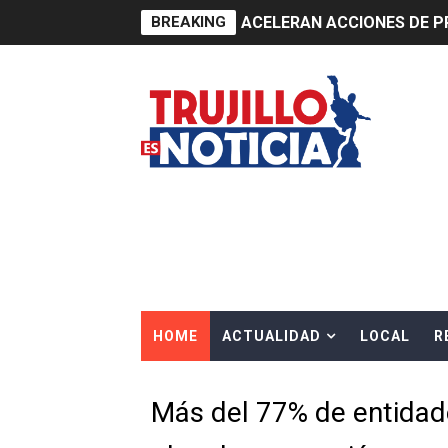
BREAKING
ACELERAN ACCIONES DE P
HIDRANDINA ADVIERTE QU
HIDRANDINA: ACTUALIZA 
ADAS: QUEDAN MENOS DE 9
Construye Experto de Ceme
OSIPTEL frente a robo de ce
IPE: Nuevo gobierno debe p
HOME
ACTUALIDAD
LOCAL
R
HIDRANDINA ALERTA SOBR
HIDRANDINA ADVIERTE SOB
Más del 77% de entidade
HASTA EL 2 DE AGOSTO TI