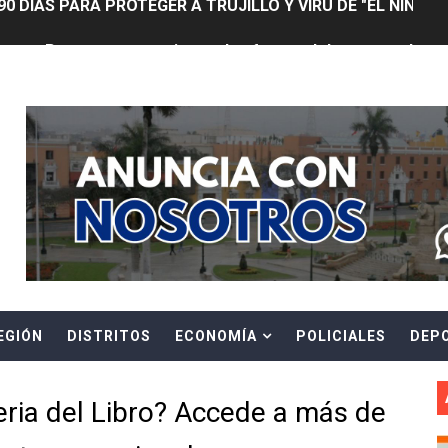
ntos Pacasmayo convierte el esfuerzo del maestro de obra
lulares: usuarios recuperarán su línea tras verificación de
Header Ads Widget
riorizar el impulso a la inversión privada y medidas contra
E FALSOS TRABAJADORES Y BRINDA RECOMENDACIONES P
RE EL PELIGRO DE LOS CABLES EN DESUSO Y EXHORTA A 
ENEN PLAZO PARA PONERSE AL DÍA EN SU RECIBO Y PARTI
e Aptitud Académica (TAA) para la Admisión 2027
EGIÓN
DISTRITOS
ECONOMÍA
POLICIALES
DEP
a edición del concurso nacional Orgullo Emprendedor con 
ones del OSIPTEL estuvieron relacionadas con el servicio
Feria del Libro? Accede a más de
atenciones a usuarios de La Libertad fueron sobre el serv