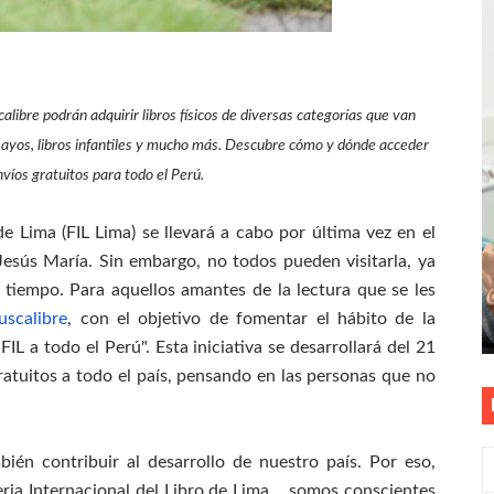
as están obligadas a verificar tope de 7 líneas móviles d
esas a Venezuela sin comisión tras emergencia por terrem
calibre podrán adquirir libros físicos de diversas categorías que van
E ESTÁ PROHIBIDO COLOCAR PANCARTAS Y PROPAGANDA 
sayos, libros infantiles y mucho más. Descubre cómo y dónde acceder
víos gratuitos para todo el Perú.
TUS DATOS PARA CONOCER SOBRE CORTES PROGRAMADOS 
0 DÍAS PARA PROTEGER A TRUJILLO Y VIRÚ DE "EL NIÑO"
 de Lima (FIL Lima) se llevará a cabo por última vez en el
esús María. Sin embargo, no todos pueden visitarla, ya
 tiempo. Para aquellos amantes de la lectura que se les
uscalibre
, con el objetivo de fomentar el hábito de la
IL a todo el Perú". Esta iniciativa se desarrollará del 21
gratuitos a todo el país, pensando en las personas que no
bién contribuir al desarrollo de nuestro país. Por eso,
ia Internacional del Libro de Lima,
somos conscientes