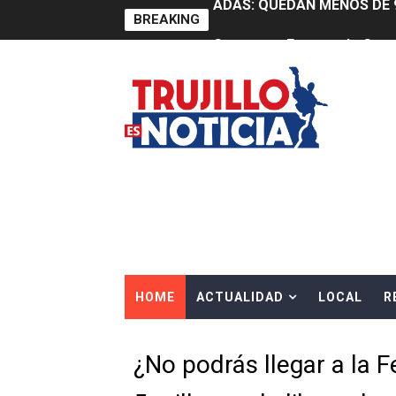
BREAKING
Construye Experto de Ceme
OSIPTEL frente a robo de ce
IPE: Nuevo gobierno debe p
HIDRANDINA ALERTA SOBR
HIDRANDINA ADVIERTE SOB
HASTA EL 2 DE AGOSTO TI
La UDEP aplicará el Test d
HOME
ACTUALIDAD
LOCAL
R
Caja Arequipa lanza tercer
Tres de cada cuatro atenci
¿No podrás llegar a la 
OSIPTEL: nueve de cada 10 