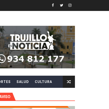
 en beneficios para toda su familia
 identidad
 fenómeno El Niño
ARA EVITAR ROBOS Y ESTAFAS
LA CIUDADANÍA A REPORTARLOS
CIPAR EN EL SORTEO DE HIDRANDINA
ORTES
SALUD
CULTURA
más de S/180,000 en premios
 móvil en primer semestre de 2026
AVISO
icio móvil en el primer semestre de 2026