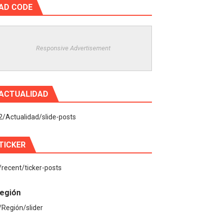
AD CODE
Responsive Advertisement
ACTUALIDAD
2/Actualidad/slide-posts
TICKER
/recent/ticker-posts
egión
/Región/slider