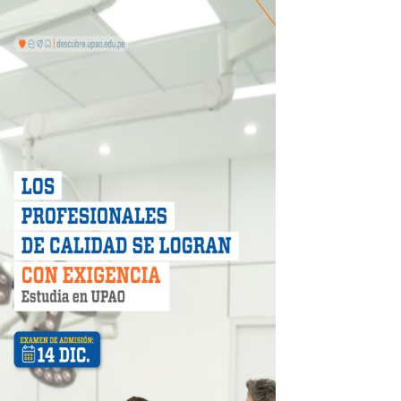
 DE LA LIBERTAD"
DIENDO CON ENERGÍA” DE HIDRANDINA
ión de paga mientras no estés en casa
 PISTAS DE FLORENCIA DE MORA
IAS MÍNIMAS DE SEGURIDAD
stino con Checa tu señal
RTICIPA EN EL SORTEO POR FIESTAS PATRIAS DE HIDRAN
EGULARIZAR DEUDAS ELÉCTRICAS
rujillo