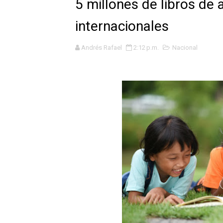
5 millones de libros de 
GEANMARCO QUEZADA PRES
internacionales
14 COLEGIOS DE TRUJILLO
Andrés Rafael
2:12 p.m.
Nacional
¿Viajas por Fiestas Patrias
JAMES PÉREZ ASEGURA QU
MÁS DE 12 MIL USUARIOS 
OSIPTEL: Ahora dar de baja 
¿Viajas por fiestas patrias
REGULARIZA TUS DEUDAS P
HIDRANDINA: POR FIESTA
La Universidad de Piura co