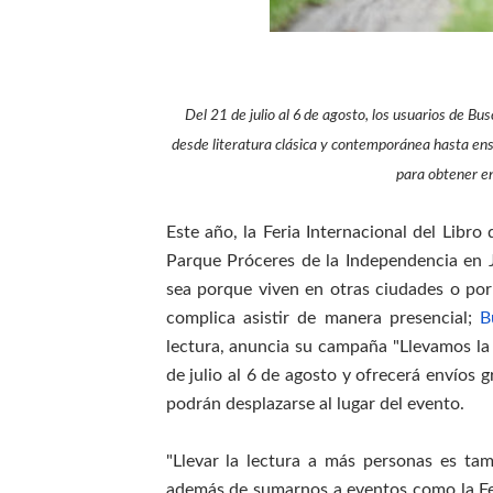
OSIPTEL: empresas operador
Yape habilita envío de rem
Del 21 de julio al 6 de agosto, los usuarios de Bus
HIDRANDINA ADVIERTE QU
desde literatura clásica y contemporánea hasta en
para obtener en
HIDRANDINA: ACTUALIZA 
ADAS: QUEDAN MENOS DE 9
Este año, la Feria Internacional del Libro
Parque Próceres de la Independencia en J
sea porque viven en otras ciudades o por
complica asistir de manera presencial;
B
lectura, anuncia su campaña "Llevamos la F
de julio al 6 de agosto y ofrecerá envíos 
podrán desplazarse al lugar del evento.
"Llevar la lectura a más personas es tam
además de sumarnos a eventos como la Fer