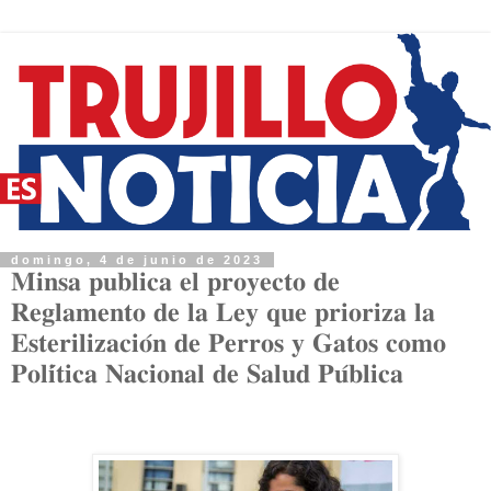
domingo, 4 de junio de 2023
𝐌𝐢𝐧𝐬𝐚 𝐩𝐮𝐛𝐥𝐢𝐜𝐚 𝐞𝐥 𝐩𝐫𝐨𝐲𝐞𝐜𝐭𝐨 𝐝𝐞
𝐑𝐞𝐠𝐥𝐚𝐦𝐞𝐧𝐭𝐨 𝐝𝐞 𝐥𝐚 𝐋𝐞𝐲 𝐪𝐮𝐞 𝐩𝐫𝐢𝐨𝐫𝐢𝐳𝐚 𝐥𝐚
𝐄𝐬𝐭𝐞𝐫𝐢𝐥𝐢𝐳𝐚𝐜𝐢𝐨́𝐧 𝐝𝐞 𝐏𝐞𝐫𝐫𝐨𝐬 𝐲 𝐆𝐚𝐭𝐨𝐬 𝐜𝐨𝐦𝐨
𝐏𝐨𝐥𝐢́𝐭𝐢𝐜𝐚 𝐍𝐚𝐜𝐢𝐨𝐧𝐚𝐥 𝐝𝐞 𝐒𝐚𝐥𝐮𝐝 𝐏𝐮́𝐛𝐥𝐢𝐜𝐚