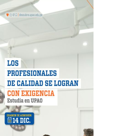
más de S/180,000 en premios
 móvil en primer semestre de 2026
icio móvil en el primer semestre de 2026
 DE LA LIBERTAD"
DIENDO CON ENERGÍA” DE HIDRANDINA
ión de paga mientras no estés en casa
 PISTAS DE FLORENCIA DE MORA
IAS MÍNIMAS DE SEGURIDAD