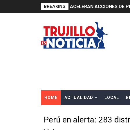
BREAKING
ACELERAN ACCIONES DE P
HIDRANDINA ADVIERTE QU
HIDRANDINA: ACTUALIZA 
ADAS: QUEDAN MENOS DE 9
Construye Experto de Ceme
OSIPTEL frente a robo de ce
IPE: Nuevo gobierno debe p
HOME
ACTUALIDAD
LOCAL
R
HIDRANDINA ALERTA SOBR
HIDRANDINA ADVIERTE SOB
Perú en alerta: 283 dist
HASTA EL 2 DE AGOSTO TI