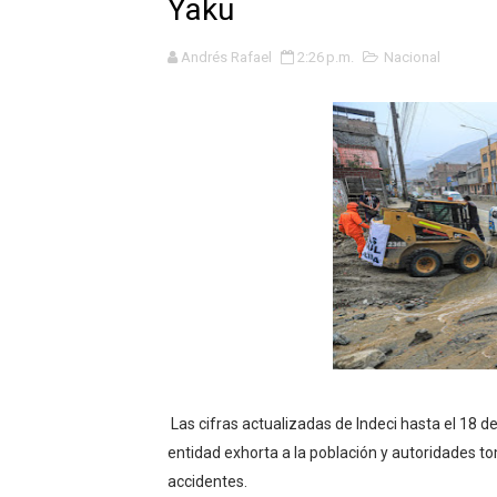
Yaku
La UDEP aplicará el Test d
Andrés Rafael
2:26 p.m.
Nacional
Caja Arequipa lanza tercer
Tres de cada cuatro atenci
OSIPTEL: nueve de cada 10 
GEANMARCO QUEZADA PRES
14 COLEGIOS DE TRUJILLO
¿Viajas por Fiestas Patrias
JAMES PÉREZ ASEGURA QU
Las cifras actualizadas de Indeci hasta el 18 d
MÁS DE 12 MIL USUARIOS 
entidad exhorta a la población y autoridades to
OSIPTEL: Ahora dar de baja 
accidentes.