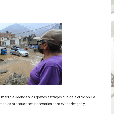
e Aptitud Académica (TAA) para la Admisión 2027
a edición del concurso nacional Orgullo Emprendedor con 
ones del OSIPTEL estuvieron relacionadas con el servicio
atenciones a usuarios de La Libertad fueron sobre el serv
TÓ JURAMENTO COMO DIPUTADO "POR LA PACIFICACIÓN
 Y VIRÚ BUSCAN LA ACREDITACIÓN DEL PROGRAMA “APREN
? Así puedes evitar pagar por telefonía, internet o televis
E EN SUS PRIMEROS MESES DE GESTIÓN RECUPERARÁ LAS
e marzo evidencian los graves estragos que deja el ciclón. La
QUEDARON SIN ENERGÍA POR NO RESPETARSE LAS DISTANC
mar las precauciones necesarias para evitar riesgos y
tu servicio de internet o telefonía solo toma un día hábil