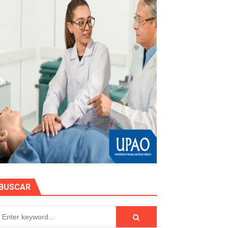
stino con Checa tu señal
RTICIPA EN EL SORTEO POR FIESTAS PATRIAS DE HIDRAN
EGULARIZAR DEUDAS ELÉCTRICAS
rujillo
ón Pública 2026
BUSCAR