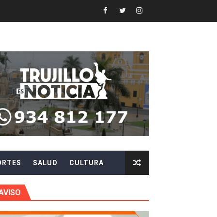
N DE AUTORIDADES EN CHAO Y VIRÚ
EN POSTES DE ENERGÍA
Y AGILIZAR LA ATENCIÓN ANTE PROBLEMAS ELÉCTRICO
 en beneficios para toda su familia
 identidad
 fenómeno El Niño
ORTES
SALUD
CULTURA
ARA EVITAR ROBOS Y ESTAFAS
LA CIUDADANÍA A REPORTARLOS
AVISO
CIPAR EN EL SORTEO DE HIDRANDINA