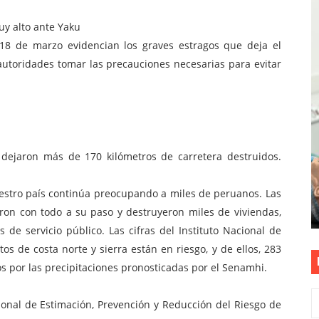
? OSIPTEL recomienda verificar la cobertura móvil de tu de
muy alto ante Yaku
l 18 de marzo evidencian los graves estragos que deja el
OR VIDEO GESTIÓN, ACCEDE A FACILIDADES DE PAGO Y PA
 autoridades tomar las precauciones necesarias para evitar
S PATRIAS APROVECHA LAS FACILIDADES DE PAGO PARA R
mparte su propuesta académica con escolares y padres de T
TEL alcanzaron la calificación de Buenas Prácticas en Gesti
 dejaron más de 170 kilómetros de carretera destruidos.
estro país continúa preocupando a miles de peruanos. Las
aron con todo a su paso y destruyeron miles de viviendas,
s de servicio público. Las cifras del Instituto Nacional de
tos de costa norte y sierra están en riesgo, y de ellos, 283
s por las precipitaciones pronosticadas por el Senamhi.
onal de Estimación, Prevención y Reducción del Riesgo de