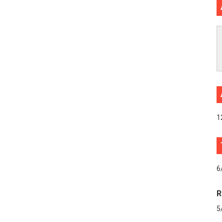
1
6
R
5