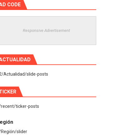
AD CODE
Responsive Advertisement
ACTUALIDAD
2/Actualidad/slide-posts
TICKER
/recent/ticker-posts
egión
/Región/slider