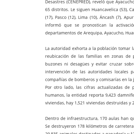
Desastres (CENEPRED), reveló que Ayacucho 
65 distritos. Le siguen Huancavelica (53), Ca
(17), Pasco (12), Lima (10), Áncash (7), A
informó que se pronostican la activaci
departamentos de Arequipa, Ayacucho, Huanc
La autoridad exhorta a la población tomar 
reubicación de las familias en zonas de p
buzones ni desagües y evitar cruzar sob
intervención de las autoridades locales p
compañías de bomberos y comisarías en la j
Por otro lado, las cifras actualizadas 
humanos, la entidad reporta 9,423 damnific
viviendas, hay 1,521 viviendas destruidas y 
Dentro de infraestructura, 170 aulas han q
Se destruyeron 178 kilómetros de carreter
29,835 animales destinados a ganadería y 1