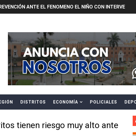
REVENCIÓN ANTE EL FENOMENO EL NIÑO CON INTERVENCIÓ
E ESTÁ PROHIBIDO COLOCAR PANCARTAS Y PROPAGANDA 
Header Ads Widget
TUS DATOS PARA CONOCER SOBRE CORTES PROGRAMADOS 
0 DÍAS PARA PROTEGER A TRUJILLO Y VIRÚ DE "EL NIÑO"
ntos Pacasmayo convierte el esfuerzo del maestro de obra
lulares: usuarios recuperarán su línea tras verificación de
riorizar el impulso a la inversión privada y medidas contra
EGIÓN
DISTRITOS
ECONOMÍA
POLICIALES
DEP
E FALSOS TRABAJADORES Y BRINDA RECOMENDACIONES P
RE EL PELIGRO DE LOS CABLES EN DESUSO Y EXHORTA A 
ritos tienen riesgo muy alto ante
ENEN PLAZO PARA PONERSE AL DÍA EN SU RECIBO Y PARTI