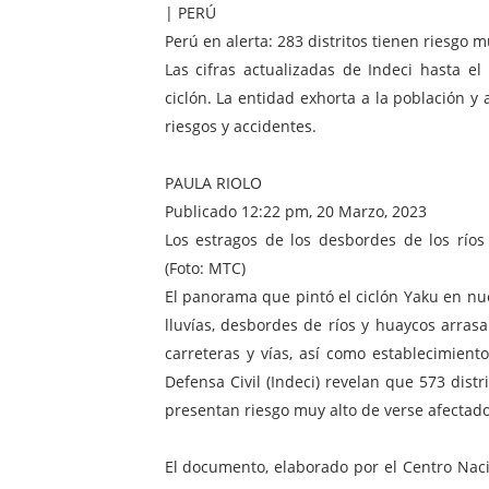
| PERÚ
¿Viajas por fiestas patrias
Perú en alerta: 283 distritos tienen riesgo 
Las cifras actualizadas de Indeci hasta e
REGULARIZA TUS DEUDAS P
ciclón. La entidad exhorta a la población y
riesgos y accidentes.
HIDRANDINA: POR FIESTA
La Universidad de Piura co
PAULA RIOLO
Publicado 12:22 pm, 20 Marzo, 2023
Cuatro iniciativas del OSIP
Los estragos de los desbordes de los ríos
(Foto: MTC)
El panorama que pintó el ciclón Yaku en nu
lluvías, desbordes de ríos y huaycos arras
carreteras y vías, así como establecimiento
Defensa Civil (Indeci) revelan que 573 distri
presentan riesgo muy alto de verse afectado
El documento, elaborado por el Centro Naci