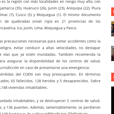
es la región con más localidades en riesgo muy alto, con
jamarca (35), Huánuco (26), Junín (23), Arequipa (22), Piura
purímac (7), Cusco (5) y Moquegua (1). El mismo documento
ón de quebradas (nivel rojo) en 21 provincias de los
avelica, Ica, Junín, Lima, Moquegua y Pasco.
las precauciones necesarias para evitar accidentes como la
eligro, evitar conducir a altas velocidades, no destapar
re vías que ya estén inundadas. También recomienda la
ara asegurar la disponibilidad de los centros de salud,
urisdicción en caso de presentarse una emergencia.
de pérdidas del COEN son muy preocupantes. En términos
ados, 65 fallecidos, 128 heridos y 5 desaparecidos. Sobre
2,148 viviendas inhabitables.
uedado inhabitables, y se destruyeron 5 centros de salud.
as, y 136 puentes. Además, lamentablemente, se perdieron
2,138 hectáreas de cultivo
publicado por, Vigilante.pe