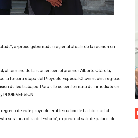
mparte su propuesta académica con escolares y padres de T
TEL alcanzaron la calificación de Buenas Prácticas en Gesti
REVENCIÓN ANTE EL FENOMENO EL NIÑO CON INTERVENCIÓ
ado”, expresó gobernador regional al salir de la reunión en
E ESTÁ PROHIBIDO COLOCAR PANCARTAS Y PROPAGANDA 
TUS DATOS PARA CONOCER SOBRE CORTES PROGRAMADOS 
, al término de la reunión con el premier Alberto Otárola,
que la tercera etapa del Proyecto Especial Chavimochic regrese
dación de los trabajos. Para ello se conformará de inmediato un
I y PROINVERSIÓN.
 regreso de este proyecto emblemático de La Libertad al
a será una obra del Estado”, expresó, al salir de palacio de