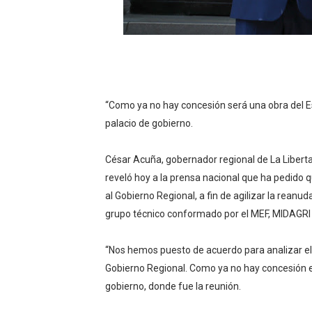
La Universidad de Piura co
Cuatro iniciativas del OSIP
ACELERAN ACCIONES DE P
“Como ya no hay concesión será una obra del Est
HIDRANDINA ADVIERTE QU
palacio de gobierno.
HIDRANDINA: ACTUALIZA 
César Acuña, gobernador regional de La Libertad
reveló hoy a la prensa nacional que ha pedido 
al Gobierno Regional, a fin de agilizar la reanu
grupo técnico conformado por el MEF, MIDAGR
“Nos hemos puesto de acuerdo para analizar el
Gobierno Regional. Como ya no hay concesión est
gobierno, donde fue la reunión.