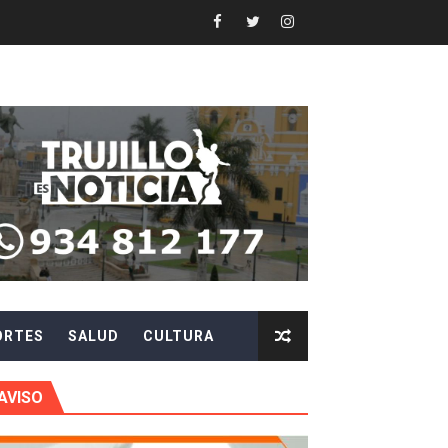
 en beneficios para toda su familia
 identidad
 fenómeno El Niño
ARA EVITAR ROBOS Y ESTAFAS
LA CIUDADANÍA A REPORTARLOS
CIPAR EN EL SORTEO DE HIDRANDINA
ORTES
SALUD
CULTURA
más de S/180,000 en premios
AVISO
 móvil en primer semestre de 2026