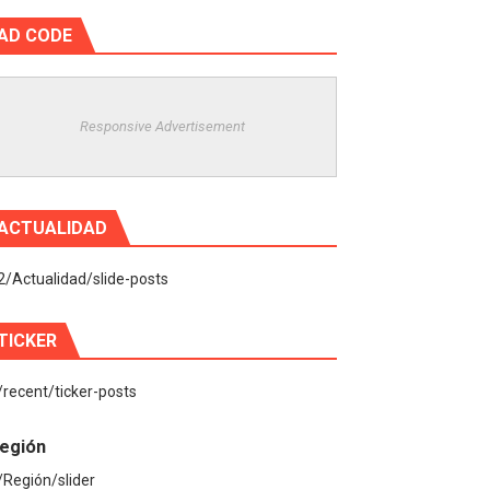
AD CODE
Responsive Advertisement
ACTUALIDAD
2/Actualidad/slide-posts
TICKER
/recent/ticker-posts
egión
/Región/slider