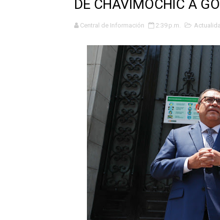
DE CHAVIMOCHIC A GOR
OSIPTEL: nueve de cada 10 
Central de Información
2:39 p.m.
Actualid
GEANMARCO QUEZADA PRES
14 COLEGIOS DE TRUJILLO
¿Viajas por Fiestas Patrias
JAMES PÉREZ ASEGURA QU
MÁS DE 12 MIL USUARIOS 
OSIPTEL: Ahora dar de baja 
¿Viajas por fiestas patrias
REGULARIZA TUS DEUDAS P
HIDRANDINA: POR FIESTA