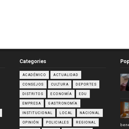
Categories
Pop
ACADÉMICO
ACTUALIDAD
CONSEJOS
CULTURA
DEPORTES
DISTRITOS
ECONOMÍA
EDU
EMPRESA
GASTRONOMÍA
INSTITUCIONAL
LOCAL
NACIONAL
OPINIÓN
POLICIALES
REGIONAL
bene