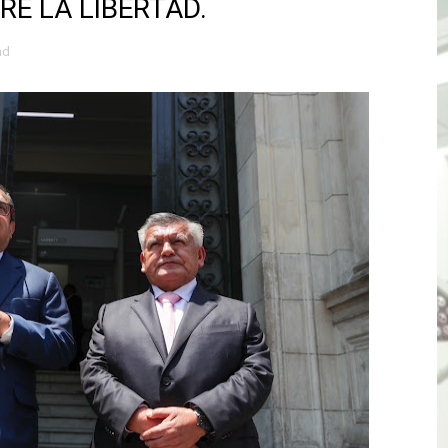
E LA LIBERTAD.
atenciones a usuarios de La Libertad fueron sobre el serv
ad
TÓ JURAMENTO COMO DIPUTADO "POR LA PACIFICACIÓN
 Y VIRÚ BUSCAN LA ACREDITACIÓN DEL PROGRAMA “APREN
? Así puedes evitar pagar por telefonía, internet o televis
E EN SUS PRIMEROS MESES DE GESTIÓN RECUPERARÁ LAS
QUEDARON SIN ENERGÍA POR NO RESPETARSE LAS DISTANC
tu servicio de internet o telefonía solo toma un día hábil
? OSIPTEL recomienda verificar la cobertura móvil de tu de
OR VIDEO GESTIÓN, ACCEDE A FACILIDADES DE PAGO Y PA
S PATRIAS APROVECHA LAS FACILIDADES DE PAGO PARA R