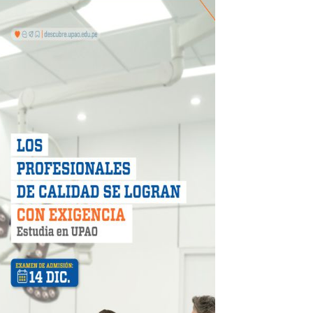
icio móvil en el primer semestre de 2026
 DE LA LIBERTAD"
DIENDO CON ENERGÍA” DE HIDRANDINA
ión de paga mientras no estés en casa
 PISTAS DE FLORENCIA DE MORA
IAS MÍNIMAS DE SEGURIDAD
stino con Checa tu señal
RTICIPA EN EL SORTEO POR FIESTAS PATRIAS DE HIDRAN
EGULARIZAR DEUDAS ELÉCTRICAS