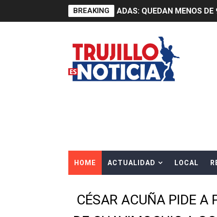
BREAKING
ADAS: QUEDAN MENOS DE 9
Construye Experto de Ceme
OSIPTEL frente a robo de ce
IPE: Nuevo gobierno debe p
HIDRANDINA ALERTA SOBR
HIDRANDINA ADVIERTE SOB
HASTA EL 2 DE AGOSTO TI
HOME
ACTUALIDAD
LOCAL
R
La UDEP aplicará el Test d
Caja Arequipa lanza tercer
CÉSAR ACUÑA PIDE A 
Tres de cada cuatro atenci