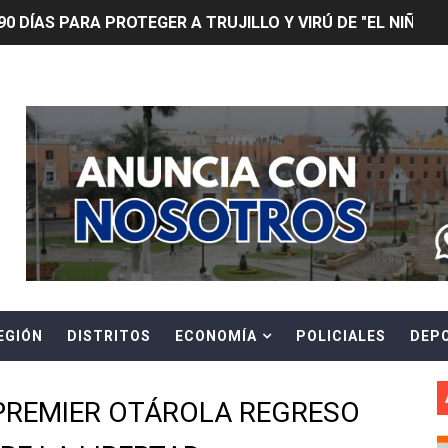
0 DÍAS PARA PROTEGER A TRUJILLO Y VIRÚ DE "EL NIÑO"
ntos Pacasmayo convierte el esfuerzo del maestro de obra
Header Ads Widget
lulares: usuarios recuperarán su línea tras verificación de
riorizar el impulso a la inversión privada y medidas contra
E FALSOS TRABAJADORES Y BRINDA RECOMENDACIONES P
RE EL PELIGRO DE LOS CABLES EN DESUSO Y EXHORTA A 
ENEN PLAZO PARA PONERSE AL DÍA EN SU RECIBO Y PARTI
EGIÓN
DISTRITOS
ECONOMÍA
POLICIALES
DEP
e Aptitud Académica (TAA) para la Admisión 2027
a edición del concurso nacional Orgullo Emprendedor con 
PREMIER OTÁROLA REGRESO
ones del OSIPTEL estuvieron relacionadas con el servicio