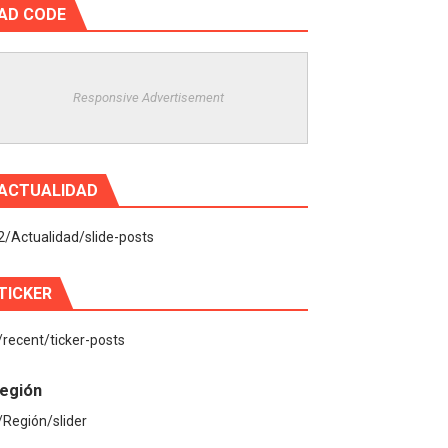
AD CODE
Responsive Advertisement
ACTUALIDAD
2/Actualidad/slide-posts
TICKER
/recent/ticker-posts
egión
/Región/slider