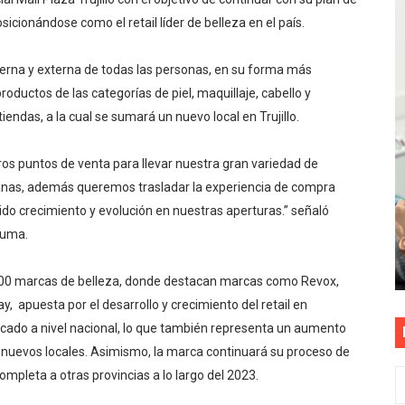
sicionándose como el retail líder de belleza en el país.
S PATRIAS APROVECHA LAS FACILIDADES DE PAGO PARA R
mparte su propuesta académica con escolares y padres de T
erna y externa de todas las personas, en su forma más
roductos de las categorías de piel, maquillaje, cabello y
as están obligadas a verificar tope de 7 líneas móviles d
ndas, a la cual se sumará un nuevo local en Trujillo.
esas a Venezuela sin comisión tras emergencia por terrem
ros puntos de venta para llevar nuestra gran variedad de
E ESTÁ PROHIBIDO COLOCAR PANCARTAS Y PROPAGANDA 
uanas, además queremos trasladar la experiencia de compra
ido crecimiento y evolución en nuestras aperturas.” señaló
Aruma.
100 marcas de belleza, donde destacan marcas como Revox,
, apuesta por el desarrollo y crecimiento del retail en
rcado a nivel nacional, lo que también representa un aumento
 nuevos locales. Asimismo, la marca continuará su proceso de
mpleta a otras provincias a lo largo del 2023.