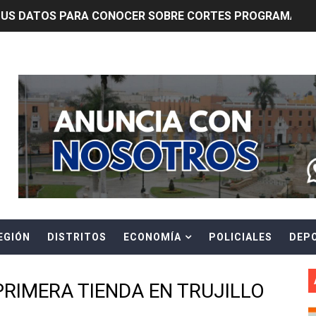
TUS DATOS PARA CONOCER SOBRE CORTES PROGRAMADOS 
0 DÍAS PARA PROTEGER A TRUJILLO Y VIRÚ DE "EL NIÑO"
Header Ads Widget
ntos Pacasmayo convierte el esfuerzo del maestro de obra
lulares: usuarios recuperarán su línea tras verificación de
riorizar el impulso a la inversión privada y medidas contra
E FALSOS TRABAJADORES Y BRINDA RECOMENDACIONES P
RE EL PELIGRO DE LOS CABLES EN DESUSO Y EXHORTA A 
EGIÓN
DISTRITOS
ECONOMÍA
POLICIALES
DEP
ENEN PLAZO PARA PONERSE AL DÍA EN SU RECIBO Y PARTI
e Aptitud Académica (TAA) para la Admisión 2027
RIMERA TIENDA EN TRUJILLO
a edición del concurso nacional Orgullo Emprendedor con 