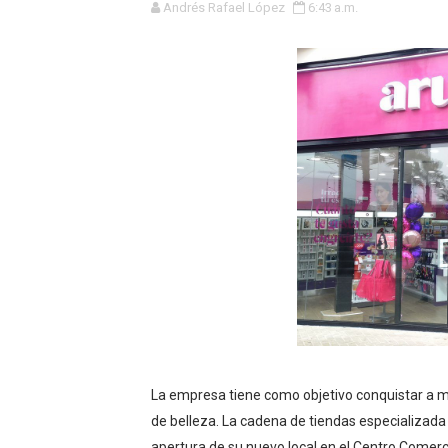
Andrés Rafael López
6:43 a.m.
Tres de cada cuatro atenci
OSIPTEL: nueve de cada 10 
GEANMARCO QUEZADA PRES
14 COLEGIOS DE TRUJILLO
¿Viajas por Fiestas Patrias
JAMES PÉREZ ASEGURA QU
MÁS DE 12 MIL USUARIOS 
OSIPTEL: Ahora dar de baja 
¿Viajas por fiestas patrias
La empresa tiene como objetivo conquistar a 
de belleza. La cadena de tiendas especializada 
REGULARIZA TUS DEUDAS P
apertura de su nuevo local en el Centro Comercia