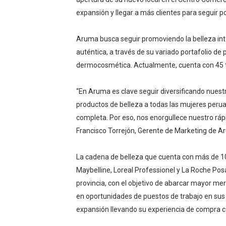
expansión y llegar a más clientes para seguir po
HIDRANDINA: POR FIESTA
La Universidad de Piura co
Aruma busca seguir promoviendo la belleza int
auténtica, a través de su variado portafolio de p
OSIPTEL: empresas operador
dermocosmética. Actualmente, cuenta con 45 tie
Yape habilita envío de rem
“En Aruma es clave seguir diversificando nuest
HIDRANDINA ADVIERTE QU
productos de belleza a todas las mujeres per
completa. Por eso, nos enorgullece nuestro ráp
Francisco Torrejón, Gerente de Marketing de 
La cadena de belleza que cuenta con más de 
Maybelline, Loreal Professionel y La Roche Posay
provincia, con el objetivo de abarcar mayor me
en oportunidades de puestos de trabajo en sus
expansión llevando su experiencia de compra co