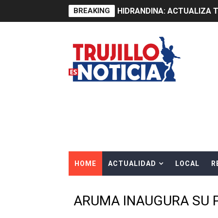
BREAKING
HIDRANDINA: ACTUALIZA 
ADAS: QUEDAN MENOS DE 9
Construye Experto de Ceme
OSIPTEL frente a robo de ce
IPE: Nuevo gobierno debe p
HIDRANDINA ALERTA SOBR
HIDRANDINA ADVIERTE SOB
HOME
ACTUALIDAD
LOCAL
R
HASTA EL 2 DE AGOSTO TI
La UDEP aplicará el Test d
ARUMA INAUGURA SU P
Caja Arequipa lanza tercer