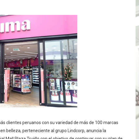
ones del OSIPTEL estuvieron relacionadas con el servicio
atenciones a usuarios de La Libertad fueron sobre el serv
TÓ JURAMENTO COMO DIPUTADO "POR LA PACIFICACIÓN
 Y VIRÚ BUSCAN LA ACREDITACIÓN DEL PROGRAMA “APREN
? Así puedes evitar pagar por telefonía, internet o televis
E EN SUS PRIMEROS MESES DE GESTIÓN RECUPERARÁ LAS
QUEDARON SIN ENERGÍA POR NO RESPETARSE LAS DISTANC
tu servicio de internet o telefonía solo toma un día hábil
? OSIPTEL recomienda verificar la cobertura móvil de tu de
más clientes peruanos con su variedad de más de 100 marcas
en belleza, perteneciente al grupo Lindcorp, anuncia la
OR VIDEO GESTIÓN, ACCEDE A FACILIDADES DE PAGO Y PA
l Mall Plaza Trujillo con el objetivo de continuar con su plan de