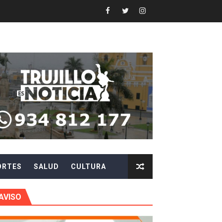
Y AGILIZAR LA ATENCIÓN ANTE PROBLEMAS ELÉCTRICO
 en beneficios para toda su familia
 identidad
 fenómeno El Niño
ARA EVITAR ROBOS Y ESTAFAS
LA CIUDADANÍA A REPORTARLOS
ORTES
SALUD
CULTURA
CIPAR EN EL SORTEO DE HIDRANDINA
AVISO
más de S/180,000 en premios