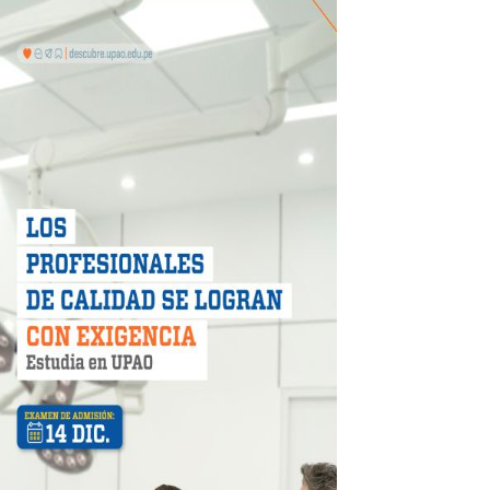
 móvil en primer semestre de 2026
icio móvil en el primer semestre de 2026
 DE LA LIBERTAD"
DIENDO CON ENERGÍA” DE HIDRANDINA
ión de paga mientras no estés en casa
 PISTAS DE FLORENCIA DE MORA
IAS MÍNIMAS DE SEGURIDAD
stino con Checa tu señal
RTICIPA EN EL SORTEO POR FIESTAS PATRIAS DE HIDRAN