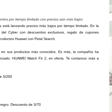
? Así puedes evitar pagar por telefonía, internet o televis
E EN SUS PRIMEROS MESES DE GESTIÓN RECUPERARÁ LAS
ntos por tiempo limitado con precios aún más bajos
 está lanzando precios más bajos por tiempo limitado. En la
QUEDARON SIN ENERGÍA POR NO RESPETARSE LAS DISTANC
a del Cyber con descuentos exclusivos, regalo de cupones
productos Huawei con Petal Search.
tu servicio de internet o telefonía solo toma un día hábil
? OSIPTEL recomienda verificar la cobertura móvil de tu de
as en sus productos más conocidos. Es más, la compañía ha
 lanzado: HUAWEI Watch Fit 2, en oferta. Te contamos más a
OR VIDEO GESTIÓN, ACCEDE A FACILIDADES DE PAGO Y PA
S PATRIAS APROVECHA LAS FACILIDADES DE PAGO PARA R
e S/200
mparte su propuesta académica con escolares y padres de T
as están obligadas a verificar tope de 7 líneas móviles d
egro: Descuento de S/70
esas a Venezuela sin comisión tras emergencia por terrem