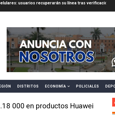
riorizar el impulso a la inversión privada y medidas contra
E FALSOS TRABAJADORES Y BRINDA RECOMENDACIONES P
Header Ads Widget
RE EL PELIGRO DE LOS CABLES EN DESUSO Y EXHORTA A 
ENEN PLAZO PARA PONERSE AL DÍA EN SU RECIBO Y PARTI
e Aptitud Académica (TAA) para la Admisión 2027
a edición del concurso nacional Orgullo Emprendedor con 
ones del OSIPTEL estuvieron relacionadas con el servicio
EGIÓN
DISTRITOS
ECONOMÍA
POLICIALES
DEP
atenciones a usuarios de La Libertad fueron sobre el serv
TÓ JURAMENTO COMO DIPUTADO "POR LA PACIFICACIÓN
S/.18 000 en productos Huawei
 Y VIRÚ BUSCAN LA ACREDITACIÓN DEL PROGRAMA “APREN