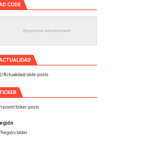
AD CODE
Responsive Advertisement
ACTUALIDAD
2/Actualidad/slide-posts
TICKER
/recent/ticker-posts
egión
/Región/slider