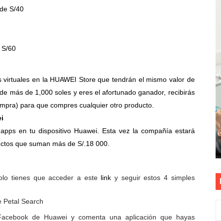
de S/40
vo gobierno debe priorizar seguridad y facilitar proyecto 
rucción de vías más duraderas en el Perú
 S/60
0 DÍAS PARA PROTEGER A TRUJILLO Y VIRÚ DE "EL NIÑO"
ntos Pacasmayo convierte el esfuerzo del maestro de obra
s virtuales en la HUAWEI Store que tendrán el mismo valor de
 de más de 1,000 soles y eres el afortunado ganador, recibirás
lulares: usuarios recuperarán su línea tras verificación de
ompra) para que compres cualquier otro producto.
i
s apps en tu dispositivo Huawei. Esta vez la compañía estará
uctos que suman más de S/.18 000.
solo tienes que acceder a este
link
y seguir estos 4 simples
e Petal Search
Facebook de Huawei y comenta una aplicación que hayas