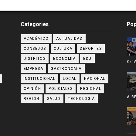
Categories
Pop
ACADÉMICO
ACTUALIDAD
CONSEJOS
CULTURA
DEPORTES
DISTRITOS
ECONOMÍA
EDU
S/1
EMPRESA
GASTRONOMÍA
INSTITUCIONAL
LOCAL
NACIONAL
OPINIÓN
POLICIALES
REGIONAL
A R
REGIÓN
SALUD
TECNOLOGÍA