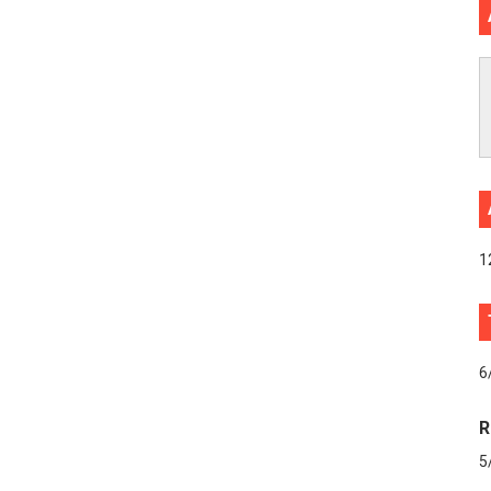
1
6
R
5