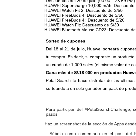
Descuentos del 20 de julio (00:00 – 23:59 PM)
-
HUAWEI Supercharge 10,000 mAh: Descuento 
Decano de Economistas: nue
-
HUAWEI Watch Fit 2: Descuento de S/50
-
HUAWEI FreeBuds 4: Descuento de S/50
-
HUAWEI FreeBuds 4i: Descuento de S/20
Concrevía impulsa la const
-
HUAWEI Watch Fit: Descuento de S/30
-
HUAWEI Bluetooth Mouse CD23: Descuento de
ADAS: QUEDAN MENOS DE 9
Sorteo de cupones
Construye Experto de Ceme
Del 18 al 21 de julio, Huawei sorteará cupone
tu compra. Es decir, si compraste un producto
OSIPTEL frente a robo de ce
un cupón de 1,000 soles (el mismo valor de c
Gana más de S/.18 000 en productos Huawe
Petal Search te hace disfrutar de las última
sorteando a un solo ganador un pack de prod
Para participar del #PetalSearchChallenge, 
pasos:
1.
Haz un screenshot de la sección de Apps desd
2.
Súbelo como comentario en el post del 