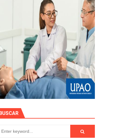
hidrocarburífero en La Libertad
 en beneficios para toda su familia
 identidad
BUSCAR