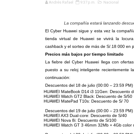
Andrés Rafael
9:37 p.m.
Nacional
¿Viajas por Fiestas Patrias
JAMES PÉREZ ASEGURA QU
La compañía estará lanzando descue
El Cyber Huawei sigue y esta vez la compañía
MÁS DE 12 MIL USUARIOS 
tienda virtual de Huawei
se vivirá la locur
cashback y el sorteo de más de S/.18 000 en 
OSIPTEL: Ahora dar de baja 
Precios más bajos por tiempo limitado
¿Viajas por fiestas patrias
La fiebre del Cyber Huawei llega con ofert
puesto a su reloj inteligente recientemente
REGULARIZA TUS DEUDAS P
continuación:
Descuentos del 18 de julio (00:00 – 23:59 PM)
HIDRANDINA: POR FIESTA
-
HUAWEI MateBook D14 i3 11Gen: Descuento d
-
HUAWEI Watch GT2 Black: Descuento de S/50
-
HUAWEI MatePad T10s: Descuento de S/ 70
La Universidad de Piura co
Descuentos del 19 de julio (00:00 – 23:59 PM)
OSIPTEL: empresas operador
-
HUAWEI AX3 Dual-core: Descuento de
S/40
-
HUAWEI Nova 8i: Descuento de
S/100
-
HUAWEI Watch GT 3 46mm 32Mb + 4Gb color n
Yape habilita envío de rem