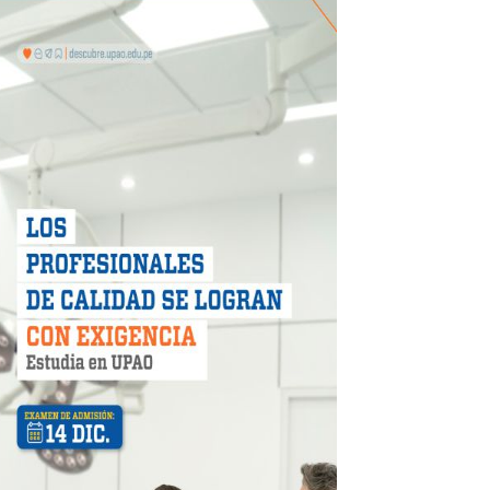
ión de paga mientras no estés en casa
 PISTAS DE FLORENCIA DE MORA
IAS MÍNIMAS DE SEGURIDAD
stino con Checa tu señal
RTICIPA EN EL SORTEO POR FIESTAS PATRIAS DE HIDRAN
EGULARIZAR DEUDAS ELÉCTRICAS
rujillo
e personas naturales durante contratación
otos