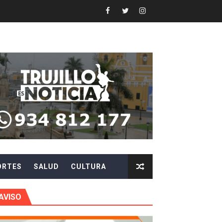
 fenómeno El Niño
ARA EVITAR ROBOS Y ESTAFAS
LA CIUDADANÍA A REPORTARLOS
CIPAR EN EL SORTEO DE HIDRANDINA
más de S/180,000 en premios
 móvil en primer semestre de 2026
ORTES
SALUD
CULTURA
icio móvil en el primer semestre de 2026
 DE LA LIBERTAD"
AVISO
DIENDO CON ENERGÍA” DE HIDRANDINA