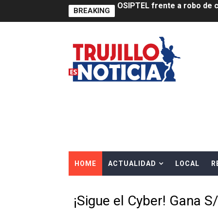
BREAKING
IPE: Nuevo gobierno debe p
HIDRANDINA ALERTA SOBR
HIDRANDINA ADVIERTE SOB
HASTA EL 2 DE AGOSTO TI
La UDEP aplicará el Test d
Caja Arequipa lanza tercer
Tres de cada cuatro atenci
HOME
ACTUALIDAD
LOCAL
R
OSIPTEL: nueve de cada 10 
GEANMARCO QUEZADA PRES
¡Sigue el Cyber! Gana 
14 COLEGIOS DE TRUJILLO