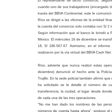
El representante de dicho consorcio, Segun
cuando uno de sus trabajadores (encargado de 
través del BBVA Continental, este le comunicó
Ríos se dirigió a las oficinas de la entidad fin
la cuenta del consorcio solo contaba con S/ 2 
Según información que el banco le brindó a R
México. El miércoles 16 de diciembre se transfi
18, S/ 186.567.67. Asimismo, en el informe 
realizaron por la vía virtual del BBVA Cash Net
Ríos, advierte que nunca realizó estas ope
diciembre) denunció el hecho ante la Policía 
Trujillo. En la sede policial también afirmó qu
ha solicitado se le detalle el número de c
transferencia, la ciudad, el lugar desde donde 
de cada una de las tres operaciones.
“No me han dado los nombres de las persona
números de cuenta hasta ahora”, sostuvo el 