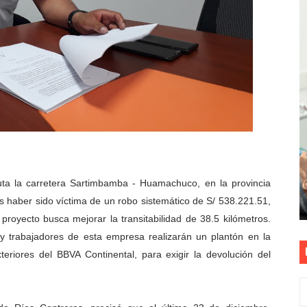
as están obligadas a verificar tope de 7 líneas móviles d
esas a Venezuela sin comisión tras emergencia por terrem
vo gobierno debe priorizar seguridad y facilitar proyecto 
rucción de vías más duraderas en el Perú
0 DÍAS PARA PROTEGER A TRUJILLO Y VIRÚ DE "EL NIÑO"
ta la carretera Sartimbamba - Huamachuco, en la provincia
 haber sido víctima de un robo sistemático de S/ 538.221.51,
 proyecto busca mejorar la transitabilidad de 38.5 kilómetros.
 y trabajadores de esta empresa realizarán un plantón en la
teriores del BBVA Continental, para exigir la devolución del