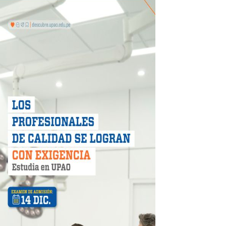
 DE LA LIBERTAD"
DIENDO CON ENERGÍA” DE HIDRANDINA
ión de paga mientras no estés en casa
 PISTAS DE FLORENCIA DE MORA
IAS MÍNIMAS DE SEGURIDAD
stino con Checa tu señal
RTICIPA EN EL SORTEO POR FIESTAS PATRIAS DE HIDRAN
EGULARIZAR DEUDAS ELÉCTRICAS
rujillo