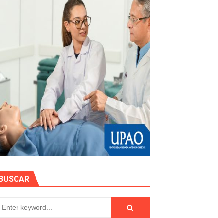
e personas naturales durante contratación
otos
hidrocarburífero en La Libertad
BUSCAR