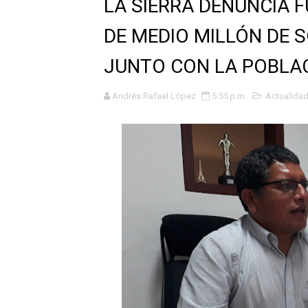
LA SIERRA DENUNCIA F
GEANMARCO QUEZADA PRES
DE MEDIO MILLÓN DE 
14 COLEGIOS DE TRUJILLO
JUNTO CON LA POBLA
¿Viajas por Fiestas Patrias
Andrés Rafael López
5:55 p.m.
Actualida
JAMES PÉREZ ASEGURA QU
MÁS DE 12 MIL USUARIOS 
OSIPTEL: Ahora dar de baja 
¿Viajas por fiestas patrias
REGULARIZA TUS DEUDAS P
HIDRANDINA: POR FIESTA
La Universidad de Piura co