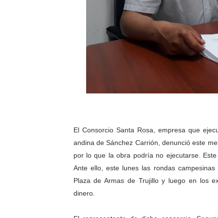
OSIPTEL: empresas operador
Yape habilita envío de rem
Decano de Economistas: nue
Concrevía impulsa la const
ADAS: QUEDAN MENOS DE 9
El Consorcio Santa Rosa, empresa que ejecu
andina de Sánchez Carrión, denunció este mes
por lo que la obra podría no ejecutarse. Este
Ante ello, este lunes las rondas campesinas
Plaza de Armas de Trujillo y luego en los ex
dinero.