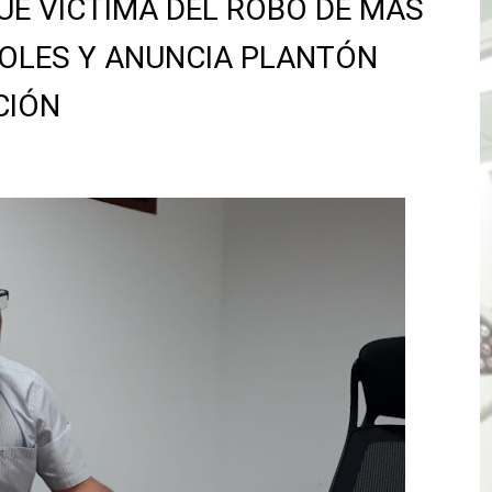
UE VÍCTIMA DEL ROBO DE MÁS
TÓ JURAMENTO COMO DIPUTADO "POR LA PACIFICACIÓN
SOLES Y ANUNCIA PLANTÓN
 Y VIRÚ BUSCAN LA ACREDITACIÓN DEL PROGRAMA “APREN
CIÓN
? Así puedes evitar pagar por telefonía, internet o televis
d
E EN SUS PRIMEROS MESES DE GESTIÓN RECUPERARÁ LAS
QUEDARON SIN ENERGÍA POR NO RESPETARSE LAS DISTANC
tu servicio de internet o telefonía solo toma un día hábil
? OSIPTEL recomienda verificar la cobertura móvil de tu de
OR VIDEO GESTIÓN, ACCEDE A FACILIDADES DE PAGO Y PA
S PATRIAS APROVECHA LAS FACILIDADES DE PAGO PARA R
mparte su propuesta académica con escolares y padres de T