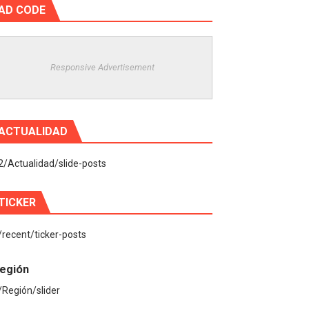
AD CODE
Responsive Advertisement
ACTUALIDAD
2/Actualidad/slide-posts
TICKER
/recent/ticker-posts
egión
/Región/slider