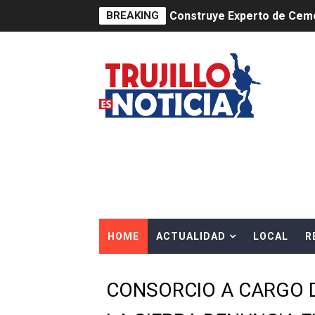
BREAKING
Construye Experto de Ceme
OSIPTEL frente a robo de ce
IPE: Nuevo gobierno debe p
HIDRANDINA ALERTA SOBR
HIDRANDINA ADVIERTE SOB
HASTA EL 2 DE AGOSTO TI
La UDEP aplicará el Test d
HOME
ACTUALIDAD
LOCAL
R
Caja Arequipa lanza tercer
Tres de cada cuatro atenci
CONSORCIO A CARGO 
OSIPTEL: nueve de cada 10 