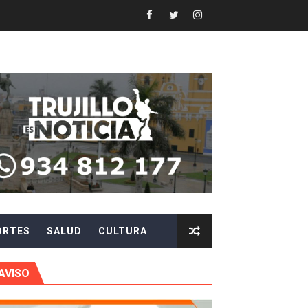
 en beneficios para toda su familia
 identidad
 fenómeno El Niño
ARA EVITAR ROBOS Y ESTAFAS
LA CIUDADANÍA A REPORTARLOS
CIPAR EN EL SORTEO DE HIDRANDINA
ORTES
SALUD
CULTURA
más de S/180,000 en premios
 móvil en primer semestre de 2026
AVISO
icio móvil en el primer semestre de 2026