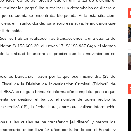
do Ríos Contreras, precisó que el último 23 de diciembre,
realizar los pagos) iba a realizar un desembolso de dinero a
 que su cuenta se encontraba bloqueada. Ante esta situación,
anciera en Trujillo, donde, para sorpresa suya, le indicaron que
mil de saldo.
íos, se habían realizado tres transacciones a una cuenta de
rieron S/ 155.666.20; el jueves 17, S/ 195.987.64; y el viernes
de la entidad financiera se precisa que los movimientos se
.
raciones bancarias, razón por la que ese mismo día (23 de
Fiscal de la División de Investigación Criminal (Divincri) de
e el BBVA se niega a brindarle información completa, pese a que
uenta de destino, el banco, el nombre de quién recibió la
se realizó (IP), la fecha, hora, entre otra valiosa información
s a las cuales se ha transferido [el dinero] y menos los
empresario, quien lleva 15 años contratando con el Estado y