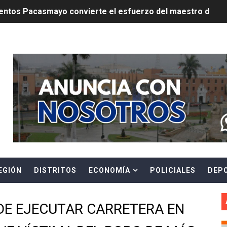
ntos Pacasmayo convierte el esfuerzo del maestro de obra
lulares: usuarios recuperarán su línea tras verificación de
Header Ads Widget
riorizar el impulso a la inversión privada y medidas contra
E FALSOS TRABAJADORES Y BRINDA RECOMENDACIONES P
RE EL PELIGRO DE LOS CABLES EN DESUSO Y EXHORTA A 
ENEN PLAZO PARA PONERSE AL DÍA EN SU RECIBO Y PARTI
e Aptitud Académica (TAA) para la Admisión 2027
EGIÓN
DISTRITOS
ECONOMÍA
POLICIALES
DEP
a edición del concurso nacional Orgullo Emprendedor con 
ones del OSIPTEL estuvieron relacionadas con el servicio
DE EJECUTAR CARRETERA EN
atenciones a usuarios de La Libertad fueron sobre el serv